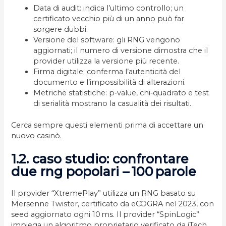
Data di audit: indica l’ultimo controllo; un
certificato vecchio più di un anno può far
sorgere dubbi.
Versione del software: gli RNG vengono
aggiornati; il numero di versione dimostra che il
provider utilizza la versione più recente.
Firma digitale: conferma l’autenticità del
documento e l’impossibilità di alterazioni.
Metriche statistiche: p‑value, chi‑quadrato e test
di serialità mostrano la casualità dei risultati.
Cerca sempre questi elementi prima di accettare un
nuovo casinò.
1.2. caso studio: confrontare
due rng popolari – 100 parole
Il provider “XtremePlay” utilizza un RNG basato su
Mersenne Twister, certificato da eCOGRA nel 2023, con
seed aggiornato ogni 10 ms. Il provider “SpinLogic”
impiega un algoritmo proprietario verificato da iTech