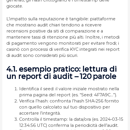
giocate.
L’impatto sulla reputazione è tangibile: piattaforme
che mostrano audit chiari tendono a ricevere
recensioni positive da siti di comparazione e a
mantenere tassi di ritenzione più alti. Inoltre, i metodi
di pagamento vengono monitorati per evitare frodi; i
casinò con processi di verifica KYC integrati nei report
di audit sono considerati più sicuri.
4.1. esempio pratico: lettura di
un report di audit – 120 parole
Identifica il seed: il valore iniziale mostrato nella
prima pagina del report (es. “Seed: 4F7A9C…”).
Verifica l’hash: confronta l’hash SHA‑256 fornito
con quello calcolato sul tuo dispositivo per
accertare l’integrità.
Controlla il timestamp: la data/ora (es. 2024‑03‑15
12:34:56 UTC) conferma la periodicità dell’audit.