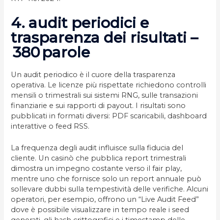
4. audit periodici e
trasparenza dei risultati –
380 parole
Un audit periodico è il cuore della trasparenza
operativa. Le licenze più rispettate richiedono controlli
mensili o trimestrali sui sistemi RNG, sulle transazioni
finanziarie e sui rapporti di payout. I risultati sono
pubblicati in formati diversi: PDF scaricabili, dashboard
interattive o feed RSS.
La frequenza degli audit influisce sulla fiducia del
cliente. Un casinò che pubblica report trimestrali
dimostra un impegno costante verso il fair play,
mentre uno che fornisce solo un report annuale può
sollevare dubbi sulla tempestività delle verifiche. Alcuni
operatori, per esempio, offrono un “Live Audit Feed”
dove è possibile visualizzare in tempo reale i seed
generati, gli hash crittografici e i timestamp delle