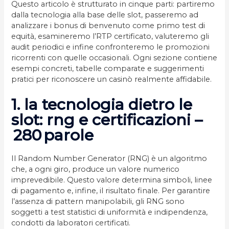
Questo articolo è strutturato in cinque parti: partiremo
dalla tecnologia alla base delle slot, passeremo ad
analizzare i bonus di benvenuto come primo test di
equità, esamineremo l’RTP certificato, valuteremo gli
audit periodici e infine confronteremo le promozioni
ricorrenti con quelle occasionali. Ogni sezione contiene
esempi concreti, tabelle comparate e suggerimenti
pratici per riconoscere un casinò realmente affidabile.
1. la tecnologia dietro le
slot: rng e certificazioni –
280 parole
Il Random Number Generator (RNG) è un algoritmo
che, a ogni giro, produce un valore numerico
imprevedibile. Questo valore determina simboli, linee
di pagamento e, infine, il risultato finale. Per garantire
l’assenza di pattern manipolabili, gli RNG sono
soggetti a test statistici di uniformità e indipendenza,
condotti da laboratori certificati.