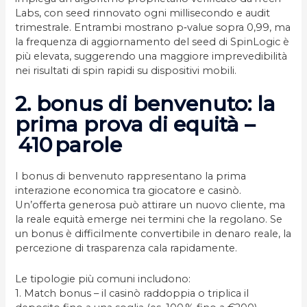
Labs, con seed rinnovato ogni millisecondo e audit
trimestrale. Entrambi mostrano p‑value sopra 0,99, ma
la frequenza di aggiornamento del seed di SpinLogic è
più elevata, suggerendo una maggiore imprevedibilità
nei risultati di spin rapidi su dispositivi mobili.
2. bonus di benvenuto: la
prima prova di equità –
410 parole
I bonus di benvenuto rappresentano la prima
interazione economica tra giocatore e casinò.
Un’offerta generosa può attirare un nuovo cliente, ma
la reale equità emerge nei termini che la regolano. Se
un bonus è difficilmente convertibile in denaro reale, la
percezione di trasparenza cala rapidamente.
Le tipologie più comuni includono:
1. Match bonus – il casinò raddoppia o triplica il