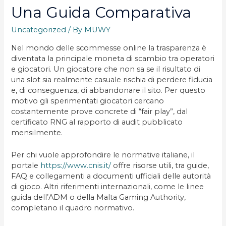
Una Guida Comparativa
Uncategorized
/ By
MUWY
Nel mondo delle scommesse online la trasparenza è
diventata la principale moneta di scambio tra operatori
e giocatori. Un giocatore che non sa se il risultato di
una slot sia realmente casuale rischia di perdere fiducia
e, di conseguenza, di abbandonare il sito. Per questo
motivo gli sperimentati giocatori cercano
costantemente prove concrete di “fair play”, dal
certificato RNG al rapporto di audit pubblicato
mensilmente.
Per chi vuole approfondire le normative italiane, il
portale
https://www.cnis.it/
offre risorse utili, tra guide,
FAQ e collegamenti a documenti ufficiali delle autorità
di gioco. Altri riferimenti internazionali, come le linee
guida dell’ADM o della Malta Gaming Authority,
completano il quadro normativo.