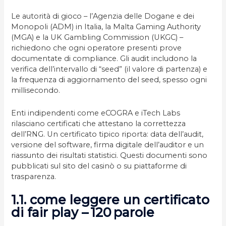
Le autorità di gioco – l’Agenzia delle Dogane e dei
Monopoli (ADM) in Italia, la Malta Gaming Authority
(MGA) e la UK Gambling Commission (UKGC) –
richiedono che ogni operatore presenti prove
documentate di compliance. Gli audit includono la
verifica dell’intervallo di “seed” (il valore di partenza) e
la frequenza di aggiornamento del seed, spesso ogni
millisecondo.
Enti indipendenti come eCOGRA e iTech Labs
rilasciano certificati che attestano la correttezza
dell’RNG. Un certificato tipico riporta: data dell’audit,
versione del software, firma digitale dell’auditor e un
riassunto dei risultati statistici. Questi documenti sono
pubblicati sul sito del casinò o su piattaforme di
trasparenza.
1.1. come leggere un certificato
di fair play – 120 parole