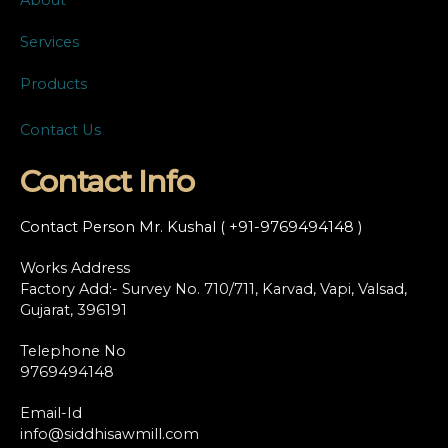
Services
Products
Contact Us
Contact Info
Contact Person Mr. Kushal ( +91-9769494148 )
Works Address
Factory Add:- Survey No. 710/711, Karvad, Vapi, Valsad,
Gujarat, 396191
Telephone No
9769494148
Email-Id
info@siddhisawmill.com