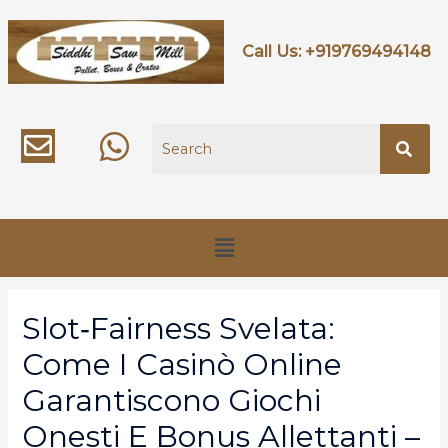
Call Us:
+919769494148
Slot‑fairness Svelata:
Come I Casinò Online
Garantiscono Giochi
Onesti E Bonus Allettanti –