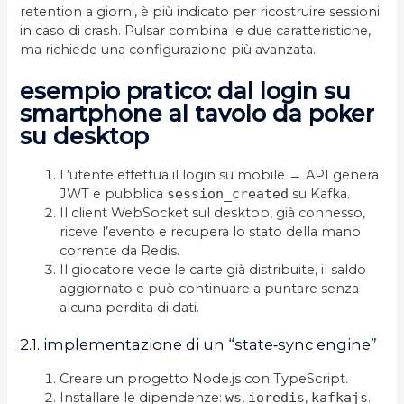
retention a giorni, è più indicato per ricostruire sessioni
in caso di crash. Pulsar combina le due caratteristiche,
ma richiede una configurazione più avanzata.
esempio pratico: dal login su
smartphone al tavolo da poker
su desktop
L’utente effettua il login su mobile → API genera
JWT e pubblica
session_created
su Kafka.
Il client WebSocket sul desktop, già connesso,
riceve l’evento e recupera lo stato della mano
corrente da Redis.
Il giocatore vede le carte già distribuite, il saldo
aggiornato e può continuare a puntare senza
alcuna perdita di dati.
2.1. implementazione di un “state‑sync engine”
Creare un progetto Node.js con TypeScript.
Installare le dipendenze:
ws
,
ioredis
,
kafkajs
.