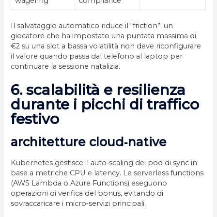
wagering
compliance
Il salvataggio automatico riduce il “friction”: un
giocatore che ha impostato una puntata massima di
€2 su una slot a bassa volatilità non deve riconfigurare
il valore quando passa dal telefono al laptop per
continuare la sessione natalizia.
6. scalabilità e resilienza
durante i picchi di traffico
festivo
architetture cloud‑native
Kubernetes gestisce il auto‑scaling dei pod di sync in
base a metriche CPU e latency. Le serverless functions
(AWS Lambda o Azure Functions) eseguono
operazioni di verifica del bonus, evitando di
sovraccaricare i micro‑servizi principali.