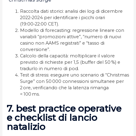
Raccolta dati storici: analisi dei log di dicembre
2022‑2024 per identificare i picchi orari
(19:00‑22:00 CET).
Modello di forecasting: regressione lineare con
variabili “promozioni attive”, “numero di nuovi
casino non AAMS registrati” e “tasso di
conversione”.
Calcolo della capacità: moltiplicare il valore
previsto di richieste per 1,5 (buffer del 50 %) e
tradurlo in numero di pod.
Test di stress: eseguire uno scenario di “Christmas
Surge” con 50 000 connessioni simultanee per
2 ore, verificando che la latenza rimanga
< 100 ms.
7. best practice operative
e checklist di lancio
natalizio