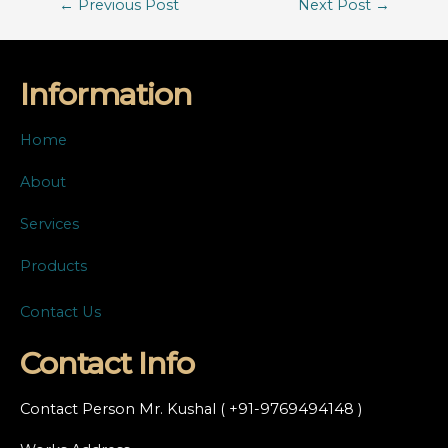
←
Previous Post
Next Post
→
Information
Home
About
Services
Products
Contact Us
Contact Info
Contact Person Mr. Kushal ( +91-9769494148 )