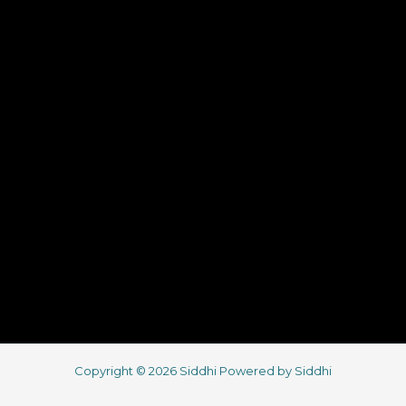
Copyright © 2026 Siddhi Powered by Siddhi