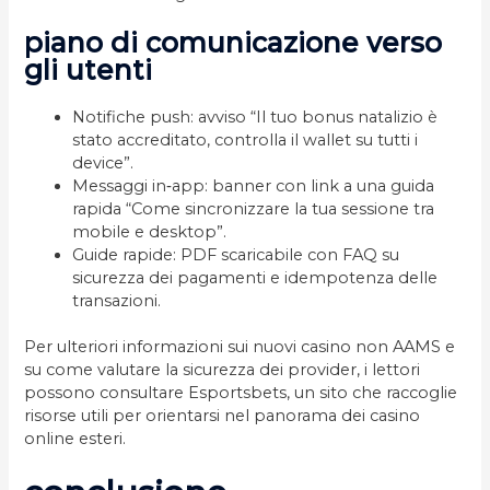
piano di comunicazione verso
gli utenti
Notifiche push: avviso “Il tuo bonus natalizio è
stato accreditato, controlla il wallet su tutti i
device”.
Messaggi in‑app: banner con link a una guida
rapida “Come sincronizzare la tua sessione tra
mobile e desktop”.
Guide rapide: PDF scaricabile con FAQ su
sicurezza dei pagamenti e idempotenza delle
transazioni.
Per ulteriori informazioni sui nuovi casino non AAMS e
su come valutare la sicurezza dei provider, i lettori
possono consultare Esportsbets, un sito che raccoglie
risorse utili per orientarsi nel panorama dei casino
online esteri.