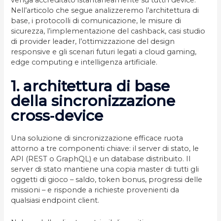
venga accreditato istantaneamente su tutti i device.
Nell’articolo che segue analizzeremo l’architettura di
base, i protocolli di comunicazione, le misure di
sicurezza, l’implementazione del cashback, casi studio
di provider leader, l’ottimizzazione del design
responsive e gli scenari futuri legati a cloud gaming,
edge computing e intelligenza artificiale.
1. architettura di base
della sincronizzazione
cross‑device
Una soluzione di sincronizzazione efficace ruota
attorno a tre componenti chiave: il server di stato, le
API (REST o GraphQL) e un database distribuito. Il
server di stato mantiene una copia master di tutti gli
oggetti di gioco – saldo, token bonus, progressi delle
missioni – e risponde a richieste provenienti da
qualsiasi endpoint client.