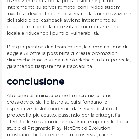
o Amazon Luna, apre la porta a slot che girano
interamente su server remoto, con il video stream
inviato al device. In questo scenario, la sincronizzazione
del saldo e del cashback avviene interamente sul
cloud, eliminando la necessità di memorizzazione
locale e riducendo i punti di vulnerabilità.
Per gli operatori di bitcoin casino, la combinazione di
edge e AI offre la possibilità di creare promozioni
dinamiche basate su dati di blockchain in tempo reale,
garantendo trasparenza e tracciabilità.
conclusione
Abbiamo esaminato come la sincronizzazione
cross‑device sia il pilastro su cui si fondano le
esperienze di slot moderne, dal server di stato al
protocollo più adatto, passando per la crittografia
TLS 1.3 e le soluzioni di cashback in tempo reale. I casi
studio di Pragmatic Play, NetEnt ed Evolution
mostrano che l’adozione di microservizi, cache