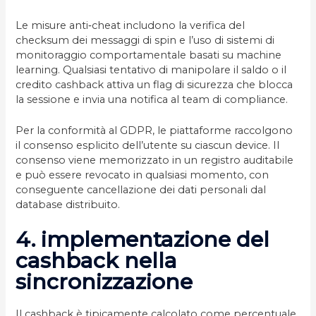
Le misure anti‑cheat includono la verifica del
checksum dei messaggi di spin e l’uso di sistemi di
monitoraggio comportamentale basati su machine
learning. Qualsiasi tentativo di manipolare il saldo o il
credito cashback attiva un flag di sicurezza che blocca
la sessione e invia una notifica al team di compliance.
Per la conformità al GDPR, le piattaforme raccolgono
il consenso esplicito dell’utente su ciascun device. Il
consenso viene memorizzato in un registro auditabile
e può essere revocato in qualsiasi momento, con
conseguente cancellazione dei dati personali dal
database distribuito.
4. implementazione del
cashback nella
sincronizzazione
Il cashback è tipicamente calcolato come percentuale