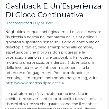
Cashback E Un’Esperienza
Di Gioco Continuativa
Uncategorized
/ By
MUWY
Negli ultimi cinque anni il gioco multi‑device è passato
da nicchia a norma nel panorama delle slot online. I
giocatori si spostano senza soluzione di continuità dal
desktop al tablet, dallo smartphone alle console,
aspettandosi che il loro saldo, i progressi e le
promozioni siano sempre disponibili. Per questo
motivo la sincronizzazione dei dati è diventata una
delle leve più importanti per mantenere alta la
retention e l’engagement. Per approfondire le
tecnologie emergenti nel mondo del gaming, visita
https://www.mermaidproject.eu/
.
Le piattaforme più avanzate hanno investito in
architetture server‑centric, protocolli a bassa latenza e
sistemi di sicurezza che garantiscono che il cashback