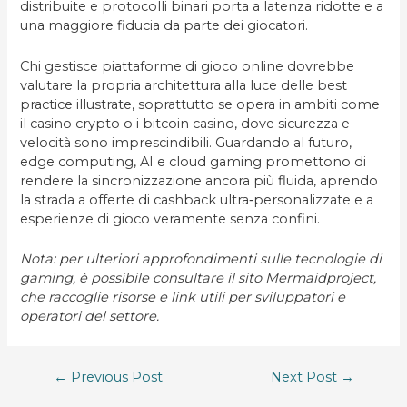
distribuite e protocolli binari porta a latenza ridotte e a
una maggiore fiducia da parte dei giocatori.
Chi gestisce piattaforme di gioco online dovrebbe
valutare la propria architettura alla luce delle best
practice illustrate, soprattutto se opera in ambiti come
il casino crypto o i bitcoin casino, dove sicurezza e
velocità sono imprescindibili. Guardando al futuro,
edge computing, AI e cloud gaming promettono di
rendere la sincronizzazione ancora più fluida, aprendo
la strada a offerte di cashback ultra‑personalizzate e a
esperienze di gioco veramente senza confini.
Nota: per ulteriori approfondimenti sulle tecnologie di
gaming, è possibile consultare il sito Mermaidproject,
che raccoglie risorse e link utili per sviluppatori e
operatori del settore.
←
Previous Post
Next Post
→