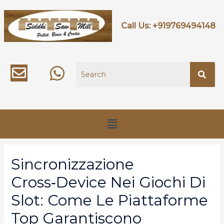
Call Us:
+919769494148
Sincronizzazione
Cross‑Device Nei Giochi Di
Slot: Come Le Piattaforme
Top Garantiscono