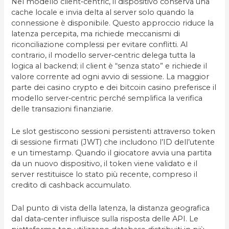
Nel modello client‑centric, il dispositivo conserva una
cache locale e invia delta al server solo quando la
connessione è disponibile. Questo approccio riduce la
latenza percepita, ma richiede meccanismi di
riconciliazione complessi per evitare conflitti. Al
contrario, il modello server‑centric delega tutta la
logica al backend; il client è “senza stato” e richiede il
valore corrente ad ogni avvio di sessione. La maggior
parte dei casino crypto e dei bitcoin casino preferisce il
modello server‑centric perché semplifica la verifica
delle transazioni finanziarie.
Le slot gestiscono sessioni persistenti attraverso token
di sessione firmati (JWT) che includono l’ID dell’utente
e un timestamp. Quando il giocatore avvia una partita
da un nuovo dispositivo, il token viene validato e il
server restituisce lo stato più recente, compreso il
credito di cashback accumulato.
Dal punto di vista della latenza, la distanza geografica
dal data‑center influisce sulla risposta delle API. Le