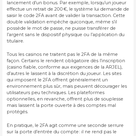
lancement d’un bonus. Par exemple, lorsqu’un joueur
effectue un retrait de 200 €, le système lui demande de
saisir le code 2FA avant de valider la transaction. Cette
double validation empêche quiconque, même s’il
possède le mot de passe, ne puisse transférer de
l’argent sans le dispositif physique ou l’application du
titulaire.
Tous les casinos ne traitent pas le 2FA de la même
façon. Certains le rendent obligatoire dès l’inscription
(casino fiable, conforme aux exigences de la ARJEL),
d’autres le laissent à la discrétion du joueur. Les sites
qui imposent le 2FA offrent généralement un
environnement plus sûr, mais peuvent décourager les
utilisateurs peu techniques. Les plateformes
optionnelles, en revanche, offrent plus de souplesse
mais laissent la porte ouverte à des comptes mal
protégés.
En pratique, le 2FA agit comme une seconde serrure
sur la porte d’entrée du compte : il ne rend pas le