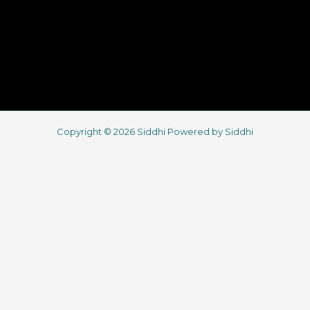
Copyright © 2026 Siddhi Powered by Siddhi