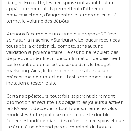
danger. En réalité, les free spins sont avant tout un
appât commercial. Ils permettent d’attirer de
nouveaux clients, d’augmenter le temps de jeu et, à
terme, le volume des dépôts.
Prenons l’exemple d’un casino qui propose 20 free
spins sur la machine « Starburst ». Le joueur reçoit ces
tours dès la création du compte, sans aucune
validation supplémentaire. Le casino ne requiert pas
de preuve d’identité, ni de confirmation de paiement,
car le coût du bonus est absorbé dans le budget
marketing. Ainsi, le free spin ne constitue aucun
mécanisme de protection ; il est simplement une
incitation à tester le site.
Certains opérateurs, toutefois, séparent clairement
promotion et sécurité. Ils obligent les joueurs à activer
le 2FA avant d’accéder à tout bonus, même les plus
modestes. Cette pratique montre que le double
facteur est indépendant des offres de free spins et que
la sécurité ne dépend pas du montant du bonus.