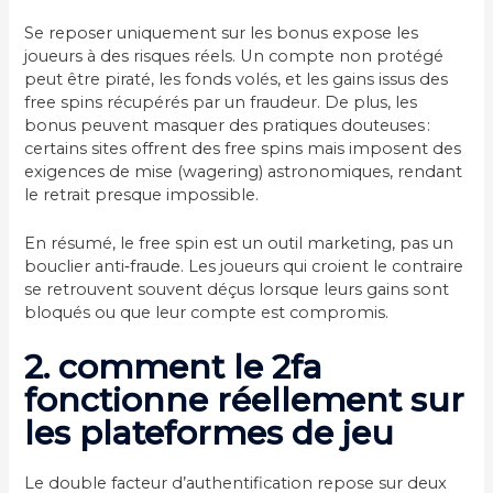
Se reposer uniquement sur les bonus expose les
joueurs à des risques réels. Un compte non protégé
peut être piraté, les fonds volés, et les gains issus des
free spins récupérés par un fraudeur. De plus, les
bonus peuvent masquer des pratiques douteuses :
certains sites offrent des free spins mais imposent des
exigences de mise (wagering) astronomiques, rendant
le retrait presque impossible.
En résumé, le free spin est un outil marketing, pas un
bouclier anti‑fraude. Les joueurs qui croient le contraire
se retrouvent souvent déçus lorsque leurs gains sont
bloqués ou que leur compte est compromis.
2. comment le 2fa
fonctionne réellement sur
les plateformes de jeu
Le double facteur d’authentification repose sur deux