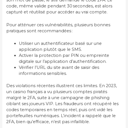
son mot de passe, le site demande le code 2FA. Le
code, même valide pendant 30 secondes, est alors
capturé et réutilisé pour accéder au vrai compte.
Pour atténuer ces vulnérabilités, plusieurs bonnes
pratiques sont recommandées :
Utiliser un authentificateur basé sur une
application plutôt que le SMS.
Activer la protection par PIN ou empreinte
digitale sur l’application d’authentification.
Vérifier l’URL du site avant de saisir des
informations sensibles.
Des violations récentes illustrent ces limites. En 2023,
un casino français a vu plusieurs comptes piratés
malgré le 2FA, suite à une campagne de phishing
ciblant ses joueurs VIP. Les fraudeurs ont récupéré les
codes temporaires en temps réel, puis ont vidé les
portefeuilles numériques. L’incident a rappelé que le
2FA, bien qu’efficace, n’est pas infaillible.