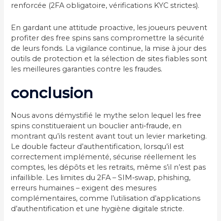
renforcée (2FA obligatoire, vérifications KYC strictes).
En gardant une attitude proactive, les joueurs peuvent
profiter des free spins sans compromettre la sécurité
de leurs fonds. La vigilance continue, la mise à jour des
outils de protection et la sélection de sites fiables sont
les meilleures garanties contre les fraudes.
conclusion
Nous avons démystifié le mythe selon lequel les free
spins constitueraient un bouclier anti‑fraude, en
montrant qu’ils restent avant tout un levier marketing.
Le double facteur d’authentification, lorsqu’il est
correctement implémenté, sécurise réellement les
comptes, les dépôts et les retraits, même s’il n’est pas
infaillible. Les limites du 2FA – SIM‑swap, phishing,
erreurs humaines – exigent des mesures
complémentaires, comme l’utilisation d’applications
d’authentification et une hygiène digitale stricte.