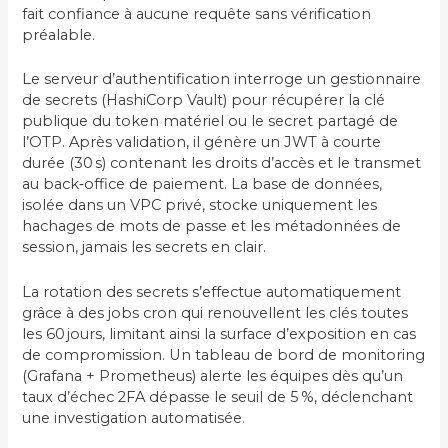
fait confiance à aucune requête sans vérification
préalable.
Le serveur d’authentification interroge un gestionnaire
de secrets (HashiCorp Vault) pour récupérer la clé
publique du token matériel ou le secret partagé de
l’OTP. Après validation, il génère un JWT à courte
durée (30 s) contenant les droits d’accès et le transmet
au back‑office de paiement. La base de données,
isolée dans un VPC privé, stocke uniquement les
hachages de mots de passe et les métadonnées de
session, jamais les secrets en clair.
La rotation des secrets s’effectue automatiquement
grâce à des jobs cron qui renouvellent les clés toutes
les 60 jours, limitant ainsi la surface d’exposition en cas
de compromission. Un tableau de bord de monitoring
(Grafana + Prometheus) alerte les équipes dès qu’un
taux d’échec 2FA dépasse le seuil de 5 %, déclenchant
une investigation automatisée.