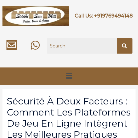
Call Us:
+919769494148
Sécurité À Deux Facteurs :
Comment Les Plateformes
De Jeu En Ligne Intègrent
Les Meilleures Pratiques