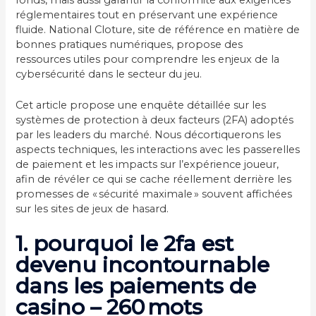
fonds, mais aussi garantir la conformité aux exigences
réglementaires tout en préservant une expérience
fluide. National Cloture, site de référence en matière de
bonnes pratiques numériques, propose des
ressources utiles pour comprendre les enjeux de la
cybersécurité dans le secteur du jeu.
Cet article propose une enquête détaillée sur les
systèmes de protection à deux facteurs (2FA) adoptés
par les leaders du marché. Nous décortiquerons les
aspects techniques, les interactions avec les passerelles
de paiement et les impacts sur l’expérience joueur,
afin de révéler ce qui se cache réellement derrière les
promesses de « sécurité maximale » souvent affichées
sur les sites de jeux de hasard.
1. pourquoi le 2fa est
devenu incontournable
dans les paiements de
casino – 260 mots