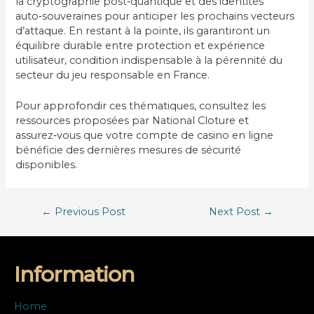
la cryptographie post‑quantique et des identités
auto‑souveraines pour anticiper les prochains vecteurs
d’attaque. En restant à la pointe, ils garantiront un
équilibre durable entre protection et expérience
utilisateur, condition indispensable à la pérennité du
secteur du jeu responsable en France.
Pour approfondir ces thématiques, consultez les
ressources proposées par National Cloture et
assurez‑vous que votre compte de casino en ligne
bénéficie des dernières mesures de sécurité
disponibles.
←
Previous Post
Next Post
→
Information
Home