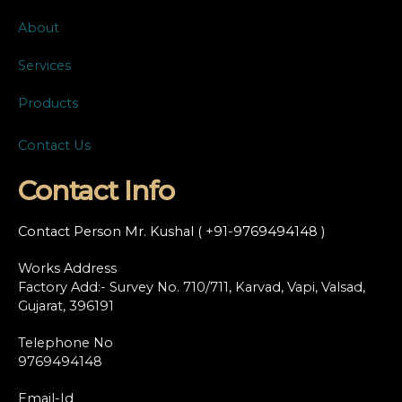
About
Services
Products
Contact Us
Contact Info
Contact Person Mr. Kushal ( +91-9769494148 )
Works Address
Factory Add:- Survey No. 710/711, Karvad, Vapi, Valsad,
Gujarat, 396191
Telephone No
9769494148
Email-Id