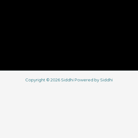
Copyright © 2026 Siddhi Powered by Siddhi