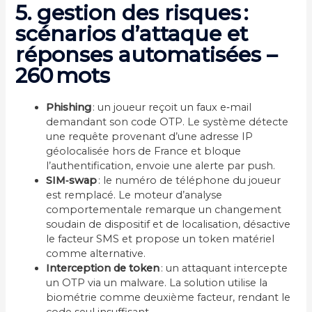
5. gestion des risques :
scénarios d’attaque et
réponses automatisées –
260 mots
Phishing
: un joueur reçoit un faux e‑mail
demandant son code OTP. Le système détecte
une requête provenant d’une adresse IP
géolocalisée hors de France et bloque
l’authentification, envoie une alerte par push.
SIM‑swap
: le numéro de téléphone du joueur
est remplacé. Le moteur d’analyse
comportementale remarque un changement
soudain de dispositif et de localisation, désactive
le facteur SMS et propose un token matériel
comme alternative.
Interception de token
: un attaquant intercepte
un OTP via un malware. La solution utilise la
biométrie comme deuxième facteur, rendant le