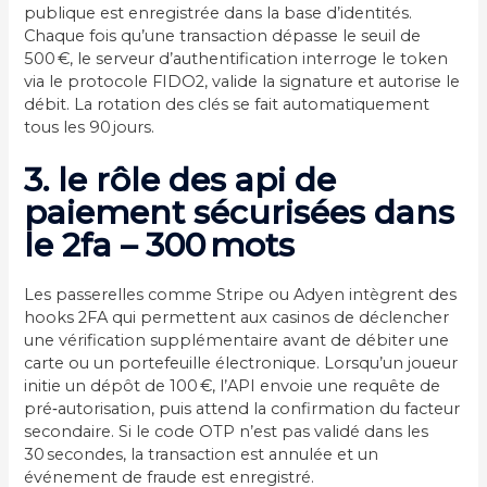
publique est enregistrée dans la base d’identités.
Chaque fois qu’une transaction dépasse le seuil de
500 €, le serveur d’authentification interroge le token
via le protocole FIDO2, valide la signature et autorise le
débit. La rotation des clés se fait automatiquement
tous les 90 jours.
3. le rôle des api de
paiement sécurisées dans
le 2fa – 300 mots
Les passerelles comme Stripe ou Adyen intègrent des
hooks 2FA qui permettent aux casinos de déclencher
une vérification supplémentaire avant de débiter une
carte ou un portefeuille électronique. Lorsqu’un joueur
initie un dépôt de 100 €, l’API envoie une requête de
pré‑autorisation, puis attend la confirmation du facteur
secondaire. Si le code OTP n’est pas validé dans les
30 secondes, la transaction est annulée et un
événement de fraude est enregistré.