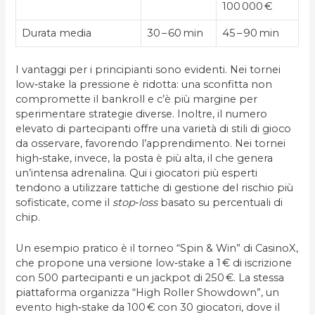
100 000 €
Durata media
30 – 60 min
45 – 90 min
I vantaggi per i principianti sono evidenti. Nei tornei
low‑stake la pressione è ridotta: una sconfitta non
compromette il bankroll e c’è più margine per
sperimentare strategie diverse. Inoltre, il numero
elevato di partecipanti offre una varietà di stili di gioco
da osservare, favorendo l’apprendimento. Nei tornei
high‑stake, invece, la posta è più alta, il che genera
un’intensa adrenalina. Qui i giocatori più esperti
tendono a utilizzare tattiche di gestione del rischio più
sofisticate, come il
stop‑loss
basato su percentuali di
chip.
Un esempio pratico è il torneo “Spin & Win” di CasinoX,
che propone una versione low‑stake a 1 € di iscrizione
con 500 partecipanti e un jackpot di 250 €. La stessa
piattaforma organizza “High Roller Showdown”, un
evento high‑stake da 100 € con 30 giocatori, dove il