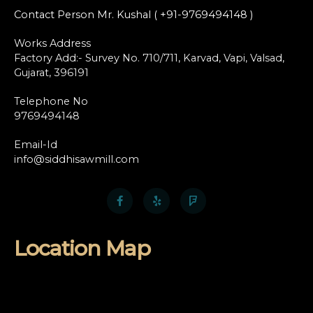
Contact Person Mr. Kushal ( +91-9769494148 )
Works Address
Factory Add:- Survey No. 710/711, Karvad, Vapi, Valsad,
Gujarat, 396191
Telephone No
9769494148
Email-Id
info@siddhisawmill.com
Location Map