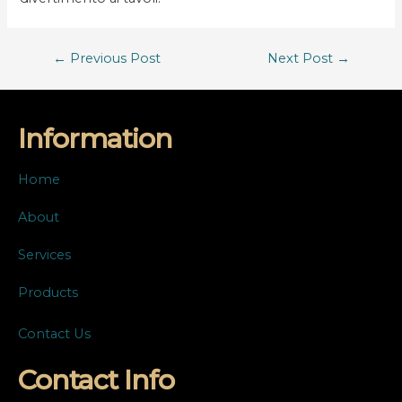
←
Previous Post
Next Post
→
Information
Home
About
Services
Products
Contact Us
Contact Info