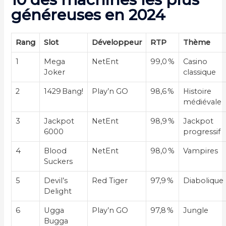
généreuses en 2024
Rang
Slot
Développeur
RTP
Thème
1
Mega
NetEnt
99,0 %
Casino
Joker
classique
2
1429 Bang!
Play’n GO
98,6 %
Histoire
médiévale
3
Jackpot
NetEnt
98,9 %
Jackpot
6000
progressif
4
Blood
NetEnt
98,0 %
Vampires
Suckers
5
Devil’s
Red Tiger
97,9 %
Diabolique
Delight
6
Ugga
Play’n GO
97,8 %
Jungle
Bugga