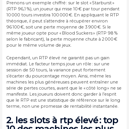
Prenons un exemple chiffré : sur le slot « Starburst »
(RTP 96,1 %), un joueur qui mise 10 € par tour pendant
10 000 tours investira 100 000 €. En appliquant le RTP
théorique, il peut s’attendre à récupérer environ
96 100 €, soit une perte moyenne de 3 900 €. Si le
même joueur opte pour « Blood Suckers » (RTP 98 %
selon le fabricant), la perte moyenne chute à 2 000 €
pour le même volume de jeux.
Cependant, un RTP élevé ne garantit pas un gain
immédiat. Le facteur temps joue un rôle : sur une
session de 50 tours, la variance peut fortement
s’écarter du pourcentage moyen. Ainsi, même les
machines les plus généreuses peuvent entraîner une
série de pertes courtes, avant que le « côté long » ne se
manifeste. Les joueurs doivent donc garder à l’esprit
que le RTP est une statistique de référence sur le long
terme, non une promesse de rentabilité instantanée.
2. les slots à rtp élevé : top
10 des machines les plus