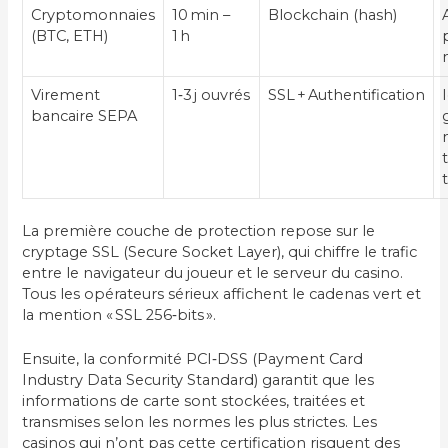
Cryptomonnaies
10 min –
Blockchain (hash)
(BTC, ETH)
1 h
Virement
1‑3 j ouvrés
SSL + Authentification
bancaire SEPA
La première couche de protection repose sur le
cryptage SSL (Secure Socket Layer), qui chiffre le trafic
entre le navigateur du joueur et le serveur du casino.
Tous les opérateurs sérieux affichent le cadenas vert et
la mention « SSL 256‑bits ».
Ensuite, la conformité PCI‑DSS (Payment Card
Industry Data Security Standard) garantit que les
informations de carte sont stockées, traitées et
transmises selon les normes les plus strictes. Les
casinos qui n’ont pas cette certification risquent des