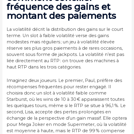
fréquence des gains et
montant des paiements
La volatilité décrit la distribution des gains sur le court
terme. Un slot à faible volatilité verse des gains
modestes mais réguliers ; un jeu à volatilité élevée
réserve ses plus gros paiements à de rares occasions,
souvent sous forme de jackpots. La volatilité n’est pas
liée directement au RTP : on trouve des machines à
haut RTP dans les trois catégories.
Imaginez deux joueurs. Le premier, Paul, préfère des
récompenses fréquentes pour rester engagé. Il
choisira donc un slot à volatilité faible comme
Starburst, où les wins de 10 à 30 € apparaissent toutes
les quelques tours, même si le RTP se situe à 96,1 %. Le
second, Lisa, accepte des pertes prolongées en
échange de la perspective d’un gain massif. Elle optera
pour Mega Joker en mode Supermeter, où la volatilité
est moyenne à haute, mais le RTP de 99 % compense