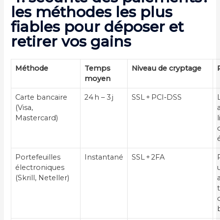
les méthodes les plus
fiables pour déposer et
retirer vos gains
Méthode
Temps
Niveau de cryptage
moyen
Carte bancaire
24 h – 3 j
SSL + PCI‑DSS
(Visa,
Mastercard)
Portefeuilles
Instantané
SSL + 2FA
électroniques
(Skrill, Neteller)