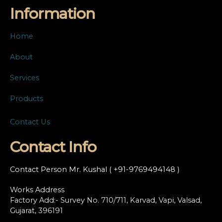
Information
Home
About
Services
Products
Contact Us
Contact Info
Contact Person Mr. Kushal ( +91-9769494148 )
Works Address
Factory Add:- Survey No. 710/711, Karvad, Vapi, Valsad,
Gujarat, 396191