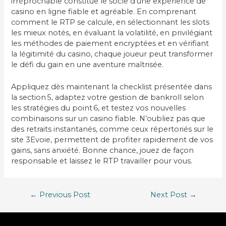
irréprochable constitue le socle d’une expérience de
casino en ligne fiable et agréable. En comprenant
comment le RTP se calcule, en sélectionnant les slots
les mieux notés, en évaluant la volatilité, en privilégiant
les méthodes de paiement encryptées et en vérifiant
la légitimité du casino, chaque joueur peut transformer
le défi du gain en une aventure maîtrisée.
Appliquez dès maintenant la checklist présentée dans
la section 5, adaptez votre gestion de bankroll selon
les stratégies du point 6, et testez vos nouvelles
combinaisons sur un casino fiable. N’oubliez pas que
des retraits instantanés, comme ceux répertoriés sur le
site 3Evoie, permettent de profiter rapidement de vos
gains, sans anxiété. Bonne chance, jouez de façon
responsable et laissez le RTP travailler pour vous.
←
Previous Post
Next Post
→