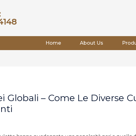
:
4148
Home
About Us
Prod
ei Globali – Come Le Diverse C
nti