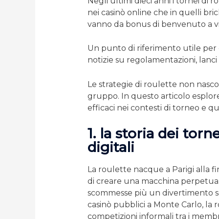
Negli ultimi dieci anni i tornei di
nei casinò online che in quelli br
vanno da bonus di benvenuto a via
Un punto di riferimento utile per c
notizie su regolamentazioni, lanc
Le strategie di roulette non nasco
gruppo. In questo articolo esplor
efficaci nei contesti di torneo e q
1. la storia dei tor
digitali
La roulette nacque a Parigi alla f
di creare una macchina perpetua. Il
scommesse più un divertimento soci
casinò pubblici a Monte Carlo, la
competizioni informali tra i membri