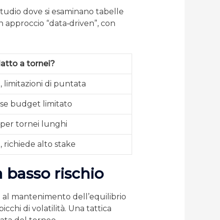
 studio dove si esaminano tabelle
un approccio “data‑driven”, con
atto a tornei?
, limitazioni di puntata
, se budget limitato
, per tornei lunghi
, richiede alto stake
a basso rischio
 e al mantenimento dell’equilibrio
cchi di volatilità. Una tattica