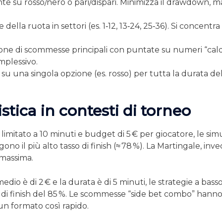
te su rosso/nero o pari/dispari. Minimizza il drawdown, m
e della ruota in settori (es. 1‑12, 13‑24, 25‑36). Si concent
e di scommesse principali con puntate su numeri “caldi
mplessivo.
su una singola opzione (es. rosso) per tutta la durata de
tica in contesti di torneo
mitato a 10 minuti e budget di 5 € per giocatore, le simu
no il più alto tasso di finish (≈ 78 %). La Martingale, inve
 massima.
medio è di 2 € e la durata è di 5 minuti, le strategie a bas
i finish del 85 %. Le scommesse “side bet combo” hanno
un formato così rapido.