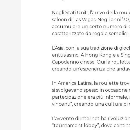
Negli Stati Uniti, l’arrivo della r
saloon di Las Vegas. Negli anni ’3
accumulare un certo numero di cr
caratterizzate da regole semplici:
L’Asia, con la sua tradizione di gio
entusiasmo. A Hong Kong e a Singapo
Capodanno cinese. Qui la roulette 
creando un’esperienza che andava
In America Latina, la roulette trov
si svolgevano spesso in occasione di
partecipazione era più informale, 
vincenti”, creando una cultura di 
L’avvento di internet ha rivoluzion
“tournament lobby”, dove centinaia