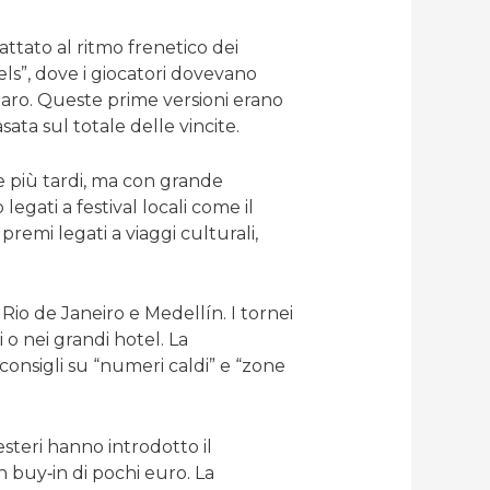
attato al ritmo frenetico dei
els”, dove i giocatori dovevano
aro. Queste prime versioni erano
ata sul totale delle vincite.
tte più tardi, ma con grande
egati a festival locali come il
remi legati a viaggi culturali,
 Rio de Janeiro e Medellín. I tornei
 o nei grandi hotel. La
consigli su “numeri caldi” e “zone
esteri hanno introdotto il
n buy‑in di pochi euro. La