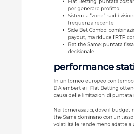
Flat Betting: puntata costan
per generare profitto.
Sistemi a “zone”: suddivision
frequenza recente.
Side Bet Combo: combinazion
payout, ma riduce l’RTP co
Bet the Same: puntata fissa 
decisionale.
performance statis
In un torneo europeo con tempo li
D’Alembert e il Flat Betting ottengo
causa delle limitazioni di puntata
Nei tornei asiatici, dove il budget 
the Same dominano con un tasso d
volatilità le rende meno adatte a 