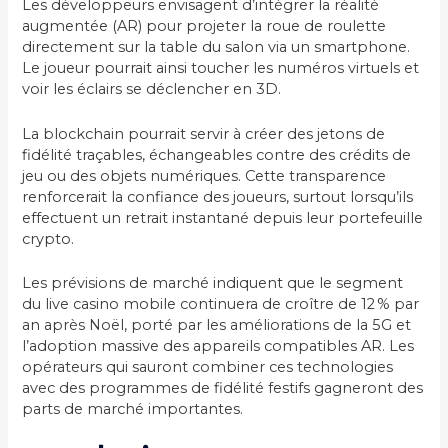
Les développeurs envisagent d’intégrer la réalité
augmentée (AR) pour projeter la roue de roulette
directement sur la table du salon via un smartphone.
Le joueur pourrait ainsi toucher les numéros virtuels et
voir les éclairs se déclencher en 3D.
La blockchain pourrait servir à créer des jetons de
fidélité traçables, échangeables contre des crédits de
jeu ou des objets numériques. Cette transparence
renforcerait la confiance des joueurs, surtout lorsqu’ils
effectuent un retrait instantané depuis leur portefeuille
crypto.
Les prévisions de marché indiquent que le segment
du live casino mobile continuera de croître de 12 % par
an après Noël, porté par les améliorations de la 5G et
l’adoption massive des appareils compatibles AR. Les
opérateurs qui sauront combiner ces technologies
avec des programmes de fidélité festifs gagneront des
parts de marché importantes.