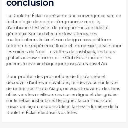
conclusion
La Roulette Éclair représente une convergence rare de
technologie de pointe, d’ergonomie mobile,
d’ambiance festive et de programmes de fidélité
généreux. Son architecture low‑latency, ses
multiplicateurs éclair et son design cross‑platform
offrent une expérience fluide et immersive, idéale pour
les soirées de Noël. Les offres de cashback, les tours
gratuits « snow‑storm » et le Club Éclair incitent les
joueurs à revenir chaque jour jusqu’au Nouvel An.
Pour profiter des promotions de fin d’année et
découvrir d’autres innovations, rendez‑vous sur le site
de référence Photo Arago, où vous trouverez des liens
utiles vers les meilleurs casinos en ligne et des guides
sur le retrait instantané. Rejoignez la communauté,
misez de façon responsable et laissez la lumière de la
Roulette Éclair électriser vos fêtes.