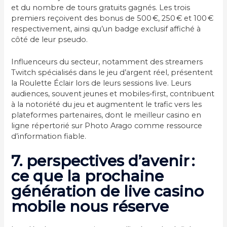
et du nombre de tours gratuits gagnés. Les trois
premiers reçoivent des bonus de 500 €, 250 € et 100 €
respectivement, ainsi qu’un badge exclusif affiché à
côté de leur pseudo.
Influenceurs du secteur, notamment des streamers
Twitch spécialisés dans le jeu d’argent réel, présentent
la Roulette Éclair lors de leurs sessions live. Leurs
audiences, souvent jeunes et mobiles‑first, contribuent
à la notoriété du jeu et augmentent le trafic vers les
plateformes partenaires, dont le meilleur casino en
ligne répertorié sur Photo Arago comme ressource
d’information fiable.
7. perspectives d’avenir :
ce que la prochaine
génération de live casino
mobile nous réserve