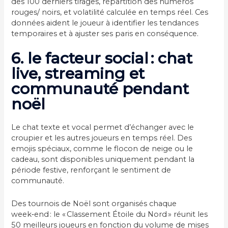
des 100 derniers tirages, répartition des numéros
rouges/ noirs, et volatilité calculée en temps réel. Ces
données aident le joueur à identifier les tendances
temporaires et à ajuster ses paris en conséquence.
6. le facteur social : chat
live, streaming et
communauté pendant
noël
Le chat texte et vocal permet d’échanger avec le
croupier et les autres joueurs en temps réel. Des
emojis spéciaux, comme le flocon de neige ou le
cadeau, sont disponibles uniquement pendant la
période festive, renforçant le sentiment de
communauté.
Des tournois de Noël sont organisés chaque
week‑end : le « Classement Étoile du Nord » réunit les
50 meilleurs joueurs en fonction du volume de mises