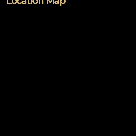
Location Map