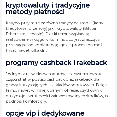
kryptowaluty i tradycyjne
metody płatności
Kasyno przyjmuje zarówno tradycyjne środki (karty
kredytowe, przelewy) jak i kryptowaluty (Bitcoin,
Ethereum, Litecoin). Dzięki temu wypłaty są
realizowane w ciągu kilku minut, co jest znaczącą
przewagą nad konkurencją, gdzie proces ten może
trwać nawet kilka dni.
programy cashback i rakeback
Jednym z największych atutów jest system zwrotu
części strat w postaci cashback oraz rakeback dla
graczy korzystających z zakładów sportowych. Dzięki
temu, nawet w mniej udanym okresie, użytkownik
otrzymuje zwrot części zainwestowanych środków, co
podnosi komfort gry.
opcje vip i dedykowane