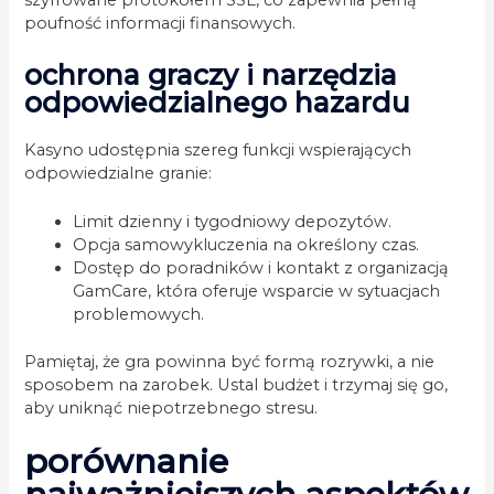
szyfrowane protokołem SSL, co zapewnia pełną
poufność informacji finansowych.
ochrona graczy i narzędzia
odpowiedzialnego hazardu
Kasyno udostępnia szereg funkcji wspierających
odpowiedzialne granie:
Limit dzienny i tygodniowy depozytów.
Opcja samowykluczenia na określony czas.
Dostęp do poradników i kontakt z organizacją
GamCare, która oferuje wsparcie w sytuacjach
problemowych.
Pamiętaj, że gra powinna być formą rozrywki, a nie
sposobem na zarobek. Ustal budżet i trzymaj się go,
aby uniknąć niepotrzebnego stresu.
porównanie