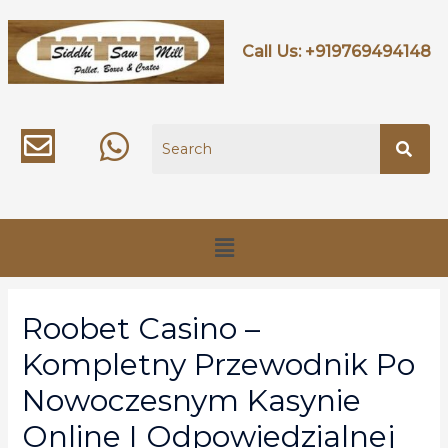
Call Us:
+919769494148
Roobet Casino –
Kompletny Przewodnik Po
Nowoczesnym Kasynie
Online I Odpowiedzialnej