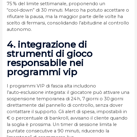
75 % del limite settimanale, proponendo un
“cool‑down” di 30 minuti. Marco ha potuto accettare o
rifiutare la pausa, ma la maggior parte delle volte ha
scelto di fermarsi, consolidando l’abitudine al controllo
autonomo.
4. integrazione di
strumenti di gioco
responsabile nei
programmi vip
I programmi VIP di fascia alta includono
l’auto‑esclusione integrata: il giocatore può attivare una
sospensione temporanea di 24 h, 7 giorni o 30 giorni
direttamente dal pannello di controllo, senza dover
contattare il supporto. Gli alert di spesa, impostabili in
€ o percentuale di bankroll, avvisano il cliente quando
la soglia è prossima. Un timer di sessione limita le
puntate consecutive a 90 minuti, riducendo la