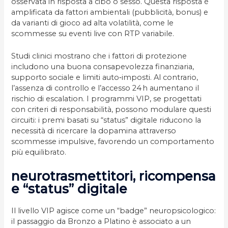
osservata in risposta a cibo o sesso. Questa risposta è
amplificata da fattori ambientali (pubblicità, bonus) e
da varianti di gioco ad alta volatilità, come le
scommesse su eventi live con RTP variabile.
Studi clinici mostrano che i fattori di protezione
includono una buona consapevolezza finanziaria,
supporto sociale e limiti auto‑imposti. Al contrario,
l’assenza di controllo e l’accesso 24 h aumentano il
rischio di escalation. I programmi VIP, se progettati
con criteri di responsabilità, possono modulare questi
circuiti: i premi basati su “status” digitale riducono la
necessità di ricercare la dopamina attraverso
scommesse impulsive, favorendo un comportamento
più equilibrato.
neurotrasmettitori, ricompensa
e “status” digitale
Il livello VIP agisce come un “badge” neuropsicologico:
il passaggio da Bronzo a Platino è associato a un