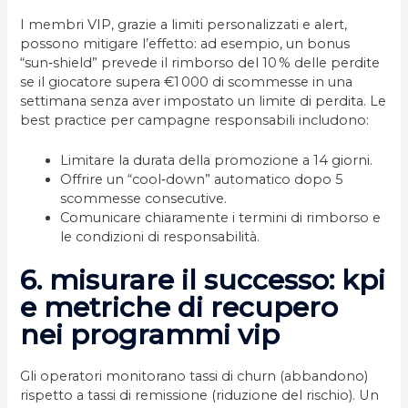
I membri VIP, grazie a limiti personalizzati e alert,
possono mitigare l’effetto: ad esempio, un bonus
“sun‑shield” prevede il rimborso del 10 % delle perdite
se il giocatore supera €1 000 di scommesse in una
settimana senza aver impostato un limite di perdita. Le
best practice per campagne responsabili includono:
Limitare la durata della promozione a 14 giorni.
Offrire un “cool‑down” automatico dopo 5
scommesse consecutive.
Comunicare chiaramente i termini di rimborso e
le condizioni di responsabilità.
6. misurare il successo: kpi
e metriche di recupero
nei programmi vip
Gli operatori monitorano tassi di churn (abbandono)
rispetto a tassi di remissione (riduzione del rischio). Un