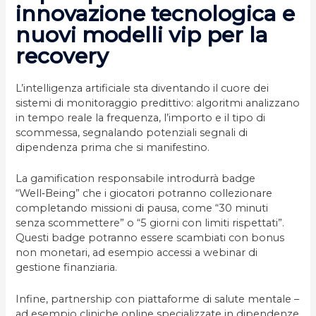
innovazione tecnologica e
nuovi modelli vip per la
recovery
L’intelligenza artificiale sta diventando il cuore dei
sistemi di monitoraggio predittivo: algoritmi analizzano
in tempo reale la frequenza, l’importo e il tipo di
scommessa, segnalando potenziali segnali di
dipendenza prima che si manifestino.
La gamification responsabile introdurrà badge
“Well‑Being” che i giocatori potranno collezionare
completando missioni di pausa, come “30 minuti
senza scommettere” o “5 giorni con limiti rispettati”.
Questi badge potranno essere scambiati con bonus
non monetari, ad esempio accessi a webinar di
gestione finanziaria.
Infine, partnership con piattaforme di salute mentale –
ad esempio cliniche online specializzate in dipendenze