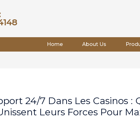
:
4148
Home
About Us
Prod
port 24/7 Dans Les Casinos : 
nissent Leurs Forces Pour Ma