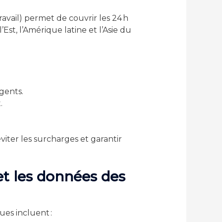
ravail) permet de couvrir les 24 h
’Est, l’Amérique latine et l’Asie du
agents.
.
viter les surcharges et garantir
 et les données des
es incluent :