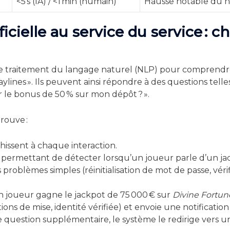
<5 s (IA) / <1 min (humain)
Hausse notable du n
ificielle au service du service : c
le traitement du langage naturel (NLP) pour comprendre
paylines ». Ils peuvent ainsi répondre à des questions tell
 le bonus de 50 % sur mon dépôt ? ».
trouve :
issent à chaque interaction.
 permettant de détecter lorsqu’un joueur parle d’un ja
roblèmes simples (réinitialisation de mot de passe, vérif
un joueur gagne le jackpot de 75 000 € sur
Divine Fortun
tions de mise, identité vérifiée) et envoie une notificatio
e question supplémentaire, le système le redirige vers 