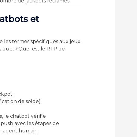
ombre de jackpots réclamés
hatbots et
 les termes spécifiques aux jeux,
es que : « Quel est le RTP de
ckpot.
ication de solde).
e
, le chatbot vérifie
n push avec les étapes de
un agent humain.