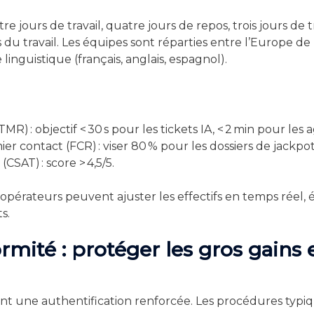
 jours de travail, quatre jours de repos, trois jours de t
 du travail. Les équipes sont réparties entre l’Europe de l
inguistique (français, anglais, espagnol).
 : objectif < 30 s pour les tickets IA, < 2 min pour les 
r contact (FCR) : viser 80 % pour les dossiers de jackpot
(CSAT) : score > 4,5/5.
opérateurs peuvent ajuster les effectifs en temps réel, é
s.
ormité : protéger les gros gains
nt une authentification renforcée. Les procédures typiqu