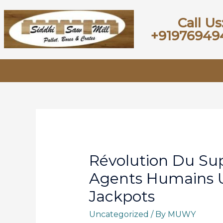
Call Us
+91976949
Révolution Du Sup
Agents Humains U
Jackpots
Uncategorized
/ By
MUWY