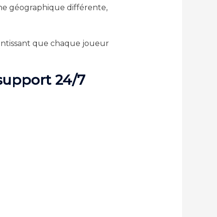
ne géographique différente,
rantissant que chaque joueur
 support 24/7