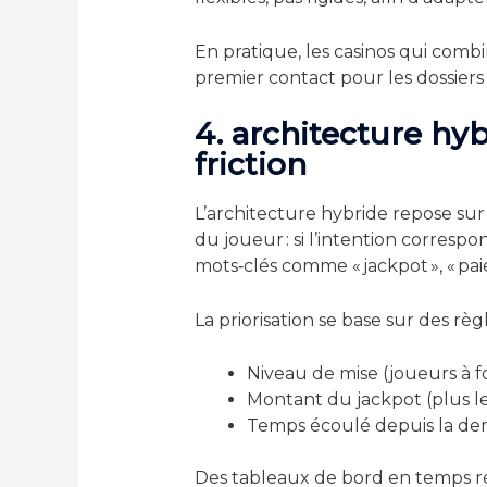
En pratique, les casinos qui com
premier contact pour les dossie
4. architecture hy
friction
L’architecture hybride repose sur
du joueur : si l’intention corresp
mots‑clés comme « jackpot », « paie
La priorisation se base sur des règl
Niveau de mise (joueurs à fo
Montant du jackpot (plus le
Temps écoulé depuis la dema
Des tableaux de bord en temps ré