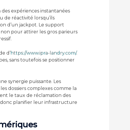
 à des expériences instantanées
e réactivité lorsqu’ils
ion d’un jackpot. Le support
a non pour attirer les gros parieurs
essif.
de d’
https://www.ipra-landry.com/
.
es, sans toutefois se positionner
 une synergie puissante. Les
r les dossiers complexes comme la
ent le taux de réclamation des
 donc planifier leur infrastructure
numériques