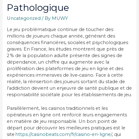
Pathologique
Uncategorized
/ By
MUWY
Le jeu problématique continue de toucher des
millions de joueurs chaque année, générant des
conséquences financières, sociales et psychologiques
graves. En France, les études montrent que près de
2 % de la population adulte présente des signes de
dépendance, un chiffre qui augmente avec la
prolifération des plateformes de jeu en ligne et des
expériences immersives de live‑casino. Face à cette
réalité, la réinsertion des joueurs sortant du stade de
l’addiction devient un enjeuvre de santé publique et de
responsabilité sociétale pour les établissements de jeu.
Parallèlement, les casinos traditionnels et les
opérateurs en ligne ont renforcé leurs engagements
en matière de jeu responsable. Un bon point de
départ pour découvrir les meilleures pratiques est le
site
https://casinobeats.com/fr/casino-en-ligne/
, qui