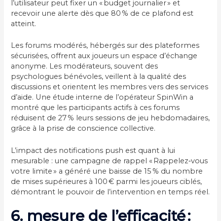
l’utilisateur peut fixer un « budget journalier » et
recevoir une alerte dès que 80 % de ce plafond est
atteint.
Les forums modérés, hébergés sur des plateformes
sécurisées, offrent aux joueurs un espace d’échange
anonyme. Les modérateurs, souvent des
psychologues bénévoles, veillent à la qualité des
discussions et orientent les membres vers des services
d’aide. Une étude interne de l’opérateur SpinWin a
montré que les participants actifs à ces forums
réduisent de 27 % leurs sessions de jeu hebdomadaires,
grâce à la prise de conscience collective.
L’impact des notifications push est quant à lui
mesurable : une campagne de rappel « Rappelez‑vous
votre limite » a généré une baisse de 15 % du nombre
de mises supérieures à 100 € parmi les joueurs ciblés,
démontrant le pouvoir de l’intervention en temps réel.
6. mesure de l’efficacité :