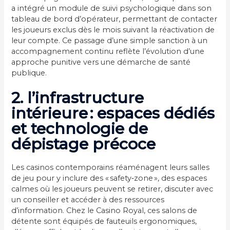
a intégré un module de suivi psychologique dans son
tableau de bord d’opérateur, permettant de contacter
les joueurs exclus dès le mois suivant la réactivation de
leur compte. Ce passage d’une simple sanction à un
accompagnement continu reflète l’évolution d’une
approche punitive vers une démarche de santé
publique.
2. l’infrastructure
intérieure : espaces dédiés
et technologie de
dépistage précoce
Les casinos contemporains réaménagent leurs salles
de jeu pour y inclure des « safety‑zone », des espaces
calmes où les joueurs peuvent se retirer, discuter avec
un conseiller et accéder à des ressources
d’information. Chez le Casino Royal, ces salons de
détente sont équipés de fauteuils ergonomiques,