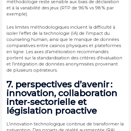
méthodologie reste sensible aux biais de déclaration
et à la variabilité des jeux (RTP de 96 % vs 98 % par
exemple).
Les limites méthodologiques incluent la difficulté à
isoler l’effet de la technologie (IA) de l’impact du
counseling humain, ainsi que le manque de données
comparatives entre casinos physiques et plateformes
en ligne. Les axes d’amélioration recommandés
portent sur la standardisation des critères d’évaluation
et l’intégration de données anonymisées provenant
de plusieurs opérateurs.
7. perspectives d’avenir :
innovation, collaboration
inter‑sectorielle et
législation proactive
L’innovation technologique continue de transformer la
prévention. Des projets de réalité augmentée (RA)