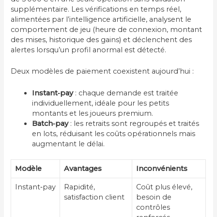
supplémentaire. Les vérifications en temps réel,
alimentées par l’intelligence artificielle, analysent le
comportement de jeu (heure de connexion, montant
des mises, historique des gains) et déclenchent des
alertes lorsqu’un profil anormal est détecté.
Deux modèles de paiement coexistent aujourd’hui :
Instant‑pay
: chaque demande est traitée
individuellement, idéale pour les petits
montants et les joueurs premium.
Batch‑pay
: les retraits sont regroupés et traités
en lots, réduisant les coûts opérationnels mais
augmentant le délai.
Modèle
Avantages
Inconvénients
Instant‑pay
Rapidité,
Coût plus élevé,
satisfaction client
besoin de
contrôles