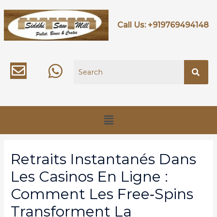
Call Us:
+919769494148
Retraits Instantanés Dans
Les Casinos En Ligne :
Comment Les Free‑spins
Transforment La