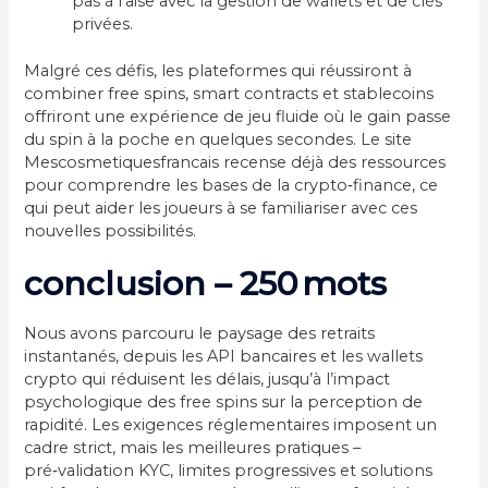
pas à l’aise avec la gestion de wallets et de clés
privées.
Malgré ces défis, les plateformes qui réussiront à
combiner free spins, smart contracts et stablecoins
offriront une expérience de jeu fluide où le gain passe
du spin à la poche en quelques secondes. Le site
Mescosmetiquesfrancais recense déjà des ressources
pour comprendre les bases de la crypto‑finance, ce
qui peut aider les joueurs à se familiariser avec ces
nouvelles possibilités.
conclusion – 250 mots
Nous avons parcouru le paysage des retraits
instantanés, depuis les API bancaires et les wallets
crypto qui réduisent les délais, jusqu’à l’impact
psychologique des free spins sur la perception de
rapidité. Les exigences réglementaires imposent un
cadre strict, mais les meilleures pratiques –
pré‑validation KYC, limites progressives et solutions