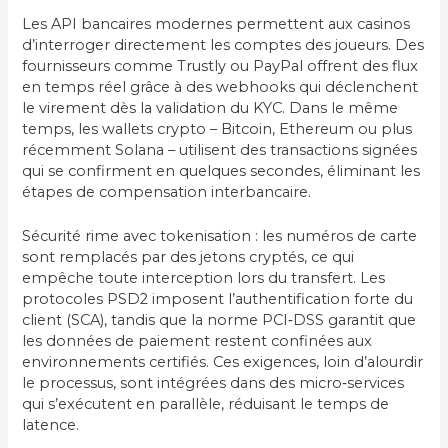
Les API bancaires modernes permettent aux casinos
d’interroger directement les comptes des joueurs. Des
fournisseurs comme Trustly ou PayPal offrent des flux
en temps réel grâce à des webhooks qui déclenchent
le virement dès la validation du KYC. Dans le même
temps, les wallets crypto – Bitcoin, Ethereum ou plus
récemment Solana – utilisent des transactions signées
qui se confirment en quelques secondes, éliminant les
étapes de compensation interbancaire.
Sécurité rime avec tokenisation : les numéros de carte
sont remplacés par des jetons cryptés, ce qui
empêche toute interception lors du transfert. Les
protocoles PSD2 imposent l’authentification forte du
client (SCA), tandis que la norme PCI‑DSS garantit que
les données de paiement restent confinées aux
environnements certifiés. Ces exigences, loin d’alourdir
le processus, sont intégrées dans des micro‑services
qui s’exécutent en parallèle, réduisant le temps de
latence.