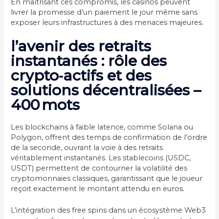
En maîtrisant ces compromis, les casinos peuvent
livrer la promesse d’un paiement le jour même sans
exposer leurs infrastructures à des menaces majeures.
l’avenir des retraits
instantanés : rôle des
crypto‑actifs et des
solutions décentralisées –
400 mots
Les blockchains à faible latence, comme Solana ou
Polygon, offrent des temps de confirmation de l’ordre
de la seconde, ouvrant la voie à des retraits
véritablement instantanés. Les stablecoins (USDC,
USDT) permettent de contourner la volatilité des
cryptomonnaies classiques, garantissant que le joueur
reçoit exactement le montant attendu en euros.
L’intégration des free spins dans un écosystème Web3