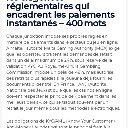
réglementaires qui
encadrent les paiements
instantanés – 400 mots
Chaque juridiction impose ses propres règles en
matière de paiements dans le secteur du jeu en ligne.
À Malte, l’autorité Malta Gaming Authority (MGA) exige
que les opérateurs traitent les demandes de retrait
dans un délai maximum de 24 h, sous réserve de la
validation KYC. Au Royaume‑Uni, la Gambling
Commission impose un délai de 48 h, mais autorise
des retraits plus rapides si le joueur a déjà fourni les
documents d’identité. En France, l’ANJ (Autorité
Nationale des Jeux) stipule que les casinos en ligne
doivent respecter le principe de « paiement dans les
meilleurs délais », ce qui se traduit souvent par un
retrait le jour même pour les méthodes électroniques.
Les obligations de KYC/AML (Know Your Customer /
Anti‑Money Laundering) sont le principal frein à la