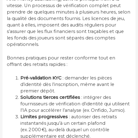
vitesse. Un processus de vérification complet peut
prendre de quelques minutes à plusieurs heures, selon
la qualité des documents fournis. Les licences de jeu,
quant à elles, imposent des audits réguliers pour
s’assurer que les flux financiers sont traçables et que
les fonds des joueurs sont séparés des comptes
opérationnels.
Bonnes pratiques pour rester conforme tout en
offrant des retraits rapides :
Pré‑validation KYC
: demander les pièces
d’identité dès l’inscription, même avant le
premier dépôt.
Solutions tierces certifiées
: intégrer des
fournisseurs de vérification d’identité qui utilisent
l’IA pour accélérer l’analyse (ex. Onfido, Jumio).
Limites progressives
: autoriser des retraits
instantanés jusqu’à un certain plafond
(ex. 2 000 €), au‑delà duquel un contrôle
supplémentaire est déclenché.