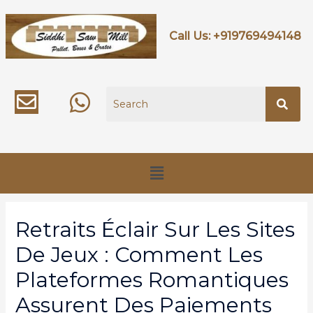
Call Us:
+919769494148
Retraits Éclair Sur Les Sites
De Jeux : Comment Les
Plateformes Romantiques
Assurent Des Paiements