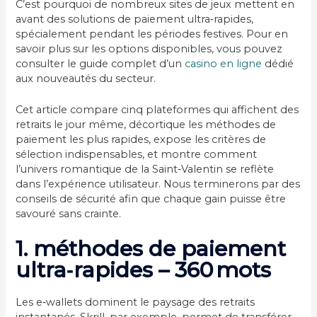
C’est pourquoi de nombreux sites de jeux mettent en
avant des solutions de paiement ultra‑rapides,
spécialement pendant les périodes festives. Pour en
savoir plus sur les options disponibles, vous pouvez
consulter le guide complet d’un
casino en ligne
dédié
aux nouveautés du secteur.
Cet article compare cinq plateformes qui affichent des
retraits le jour même, décortique les méthodes de
paiement les plus rapides, expose les critères de
sélection indispensables, et montre comment
l’univers romantique de la Saint‑Valentin se reflète
dans l’expérience utilisateur. Nous terminerons par des
conseils de sécurité afin que chaque gain puisse être
savouré sans crainte.
1. méthodes de paiement
ultra‑rapides – 360 mots
Les e‑wallets dominent le paysage des retraits
instantanés. Skrill, par exemple, permet de transférer