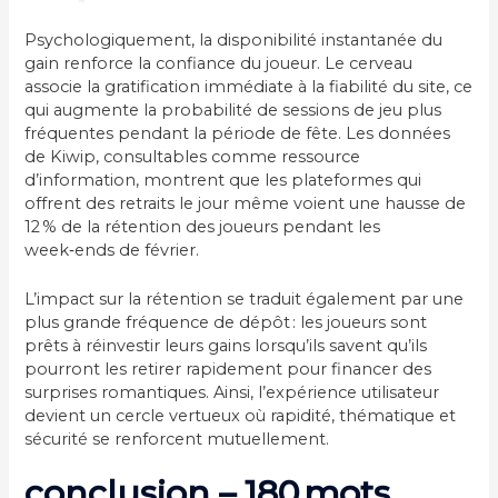
Psychologiquement, la disponibilité instantanée du
gain renforce la confiance du joueur. Le cerveau
associe la gratification immédiate à la fiabilité du site, ce
qui augmente la probabilité de sessions de jeu plus
fréquentes pendant la période de fête. Les données
de Kiwip, consultables comme ressource
d’information, montrent que les plateformes qui
offrent des retraits le jour même voient une hausse de
12 % de la rétention des joueurs pendant les
week‑ends de février.
L’impact sur la rétention se traduit également par une
plus grande fréquence de dépôt : les joueurs sont
prêts à réinvestir leurs gains lorsqu’ils savent qu’ils
pourront les retirer rapidement pour financer des
surprises romantiques. Ainsi, l’expérience utilisateur
devient un cercle vertueux où rapidité, thématique et
sécurité se renforcent mutuellement.
conclusion – 180 mots