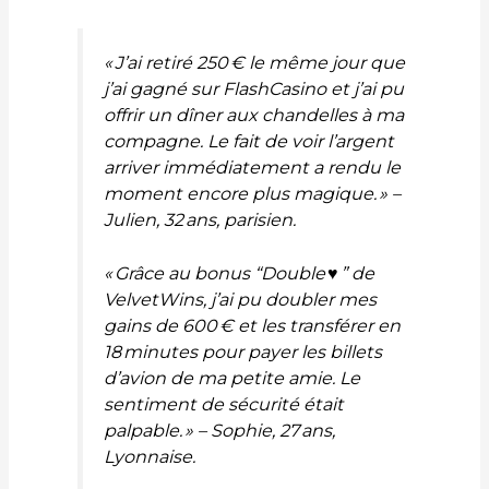
« J’ai retiré 250 € le même jour que
j’ai gagné sur FlashCasino et j’ai pu
offrir un dîner aux chandelles à ma
compagne. Le fait de voir l’argent
arriver immédiatement a rendu le
moment encore plus magique. » –
Julien, 32 ans, parisien.
« Grâce au bonus “Double ♥ ” de
VelvetWins, j’ai pu doubler mes
gains de 600 € et les transférer en
18 minutes pour payer les billets
d’avion de ma petite amie. Le
sentiment de sécurité était
palpable. » – Sophie, 27 ans,
Lyonnaise.