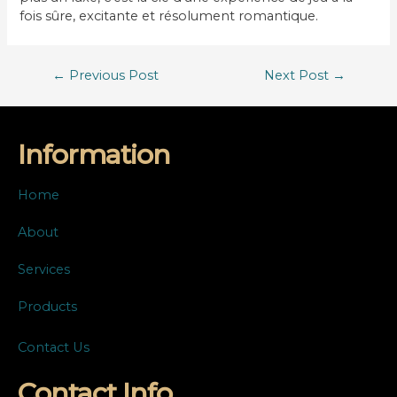
fois sûre, excitante et résolument romantique.
←
Previous Post
Next Post
→
Information
Home
About
Services
Products
Contact Us
Contact Info