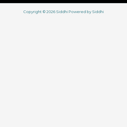
Copyright © 2026 Siddhi Powered by Siddhi