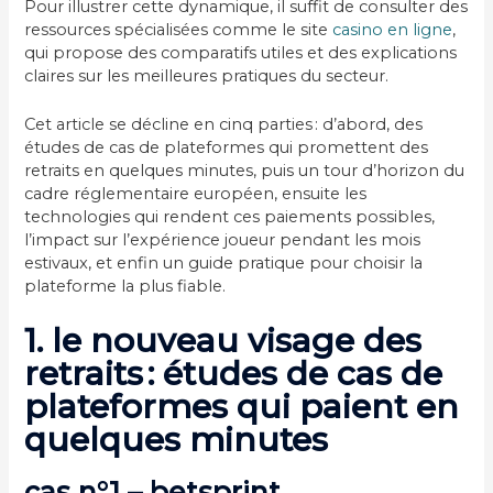
Pour illustrer cette dynamique, il suffit de consulter des
ressources spécialisées comme le site
casino en ligne
,
qui propose des comparatifs utiles et des explications
claires sur les meilleures pratiques du secteur.
Cet article se décline en cinq parties : d’abord, des
études de cas de plateformes qui promettent des
retraits en quelques minutes, puis un tour d’horizon du
cadre réglementaire européen, ensuite les
technologies qui rendent ces paiements possibles,
l’impact sur l’expérience joueur pendant les mois
estivaux, et enfin un guide pratique pour choisir la
plateforme la plus fiable.
1. le nouveau visage des
retraits : études de cas de
plateformes qui paient en
quelques minutes
cas n°1 – betsprint