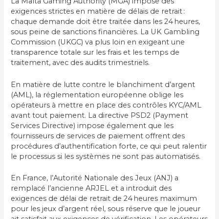
La Malta Gaming Authority (MGA) impose des
exigences strictes en matière de délais de retrait :
chaque demande doit être traitée dans les 24 heures,
sous peine de sanctions financières. La UK Gambling
Commission (UKGC) va plus loin en exigeant une
transparence totale sur les frais et les temps de
traitement, avec des audits trimestriels.
En matière de lutte contre le blanchiment d’argent
(AML), la réglementation européenne oblige les
opérateurs à mettre en place des contrôles KYC/AML
avant tout paiement. La directive PSD2 (Payment
Services Directive) impose également que les
fournisseurs de services de paiement offrent des
procédures d’authentification forte, ce qui peut ralentir
le processus si les systèmes ne sont pas automatisés.
En France, l’Autorité Nationale des Jeux (ANJ) a
remplacé l’ancienne ARJEL et a introduit des
exigences de délai de retrait de 24 heures maximum
pour les jeux d’argent réel, sous réserve que le joueur