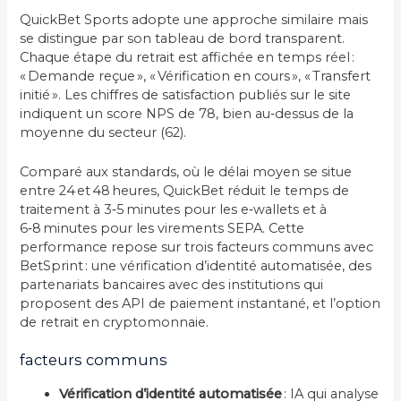
QuickBet Sports adopte une approche similaire mais
se distingue par son tableau de bord transparent.
Chaque étape du retrait est affichée en temps réel :
« Demande reçue », « Vérification en cours », « Transfert
initié ». Les chiffres de satisfaction publiés sur le site
indiquent un score NPS de 78, bien au‑dessus de la
moyenne du secteur (62).
Comparé aux standards, où le délai moyen se situe
entre 24 et 48 heures, QuickBet réduit le temps de
traitement à 3‑5 minutes pour les e‑wallets et à
6‑8 minutes pour les virements SEPA. Cette
performance repose sur trois facteurs communs avec
BetSprint : une vérification d’identité automatisée, des
partenariats bancaires avec des institutions qui
proposent des API de paiement instantané, et l’option
de retrait en cryptomonnaie.
facteurs communs
Vérification d’identité automatisée
: IA qui analyse