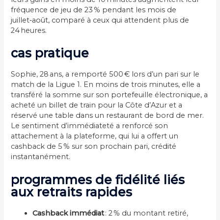
fréquence de jeu de 23 % pendant les mois de
juillet‑août, comparé à ceux qui attendent plus de
24 heures.
cas pratique
Sophie, 28 ans, a remporté 500 € lors d’un pari sur le
match de la Ligue 1. En moins de trois minutes, elle a
transféré la somme sur son portefeuille électronique, a
acheté un billet de train pour la Côte d’Azur et a
réservé une table dans un restaurant de bord de mer.
Le sentiment d’immédiateté a renforcé son
attachement à la plateforme, qui lui a offert un
cashback de 5 % sur son prochain pari, crédité
instantanément.
programmes de fidélité liés
aux retraits rapides
Cashback immédiat
: 2 % du montant retiré,