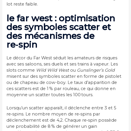
lot reste faible.
le far west : optimisation
des symboles scatter et
des mécanismes de
re‑spin
Le décor du Far West séduit les amateurs de risques
avec ses saloons, ses duels et ses trains à vapeur. Les
slots comme
Wild Wild West
ou
Gunslinger’s Gold
misent sur des symboles scatter en forme de pistolet
ou de chapeau de cow-boy. Le taux d’apparition de
ces scatters est de 1 % par rouleau, ce qui donne en
moyenne un scatter toutes les 100 tours.
Lorsqu’un scatter apparaît, il déclenche entre 3 et 5
re‑spins. Le nombre moyen de re‑spins par
déclenchement est de 4,2. Chaque re‑spin possède
une probabilité de 8 % de générer un gain