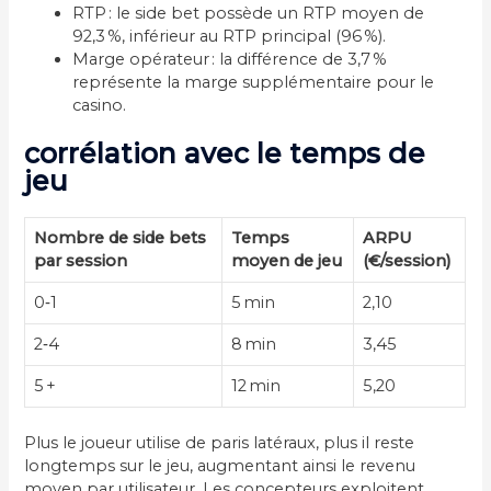
RTP : le side bet possède un RTP moyen de
92,3 %, inférieur au RTP principal (96 %).
Marge opérateur : la différence de 3,7 %
représente la marge supplémentaire pour le
casino.
corrélation avec le temps de
jeu
Nombre de side bets
Temps
ARPU
par session
moyen de jeu
(€/session)
0‑1
5 min
2,10
2‑4
8 min
3,45
5 +
12 min
5,20
Plus le joueur utilise de paris latéraux, plus il reste
longtemps sur le jeu, augmentant ainsi le revenu
moyen par utilisateur. Les concepteurs exploitent