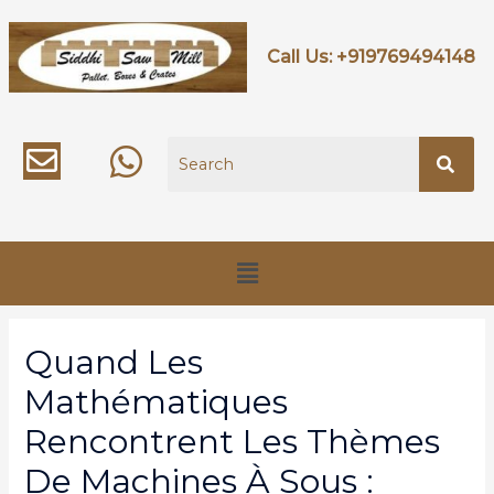
Call Us:
+919769494148
Quand Les
Mathématiques
Rencontrent Les Thèmes
De Machines À Sous :