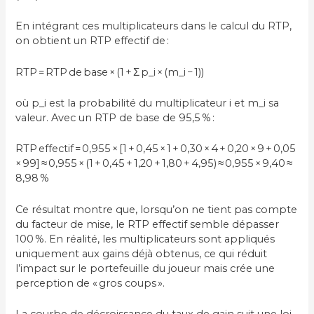
En intégrant ces multiplicateurs dans le calcul du RTP,
on obtient un RTP effectif de :
RTP = RTP de base × (1 + Σ p_i × (m_i − 1))
où p_i est la probabilité du multiplicateur i et m_i sa
valeur. Avec un RTP de base de 95,5 % :
RTP effectif = 0,955 × [1 + 0,45 × 1 + 0,30 × 4 + 0,20 × 9 + 0,05
× 99] ≈ 0,955 × (1 + 0,45 + 1,20 + 1,80 + 4,95) ≈ 0,955 × 9,40 ≈
8,98 %
Ce résultat montre que, lorsqu’on ne tient pas compte
du facteur de mise, le RTP effectif semble dépasser
100 %. En réalité, les multiplicateurs sont appliqués
uniquement aux gains déjà obtenus, ce qui réduit
l’impact sur le portefeuille du joueur mais crée une
perception de « gros coups ».
La courbe de décroissance du taux de gain suit une loi