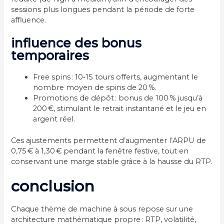
sessions plus longues pendant la période de forte
affluence.
influence des bonus
temporaires
Free spins : 10‑15 tours offerts, augmentant le
nombre moyen de spins de 20 %.
Promotions de dépôt : bonus de 100 % jusqu’à
200 €, stimulant le retrait instantané et le jeu en
argent réel.
Ces ajustements permettent d’augmenter l’ARPU de
0,75 € à 1,30 € pendant la fenêtre festive, tout en
conservant une marge stable grâce à la hausse du RTP.
conclusion
Chaque thème de machine à sous repose sur une
architecture mathématique propre : RTP, volatilité,