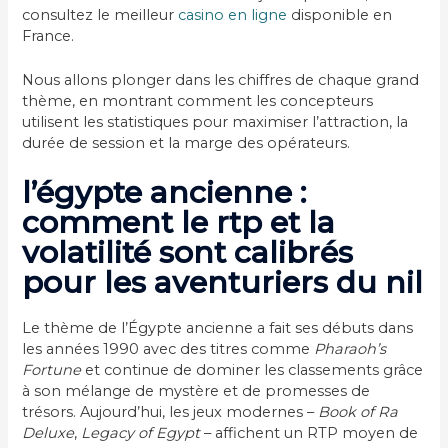
consultez le meilleur
casino en ligne
disponible en
France.
Nous allons plonger dans les chiffres de chaque grand
thème, en montrant comment les concepteurs
utilisent les statistiques pour maximiser l’attraction, la
durée de session et la marge des opérateurs.
l’égypte ancienne :
comment le rtp et la
volatilité sont calibrés
pour les aventuriers du nil
Le thème de l’Égypte ancienne a fait ses débuts dans
les années 1990 avec des titres comme
Pharaoh’s
Fortune
et continue de dominer les classements grâce
à son mélange de mystère et de promesses de
trésors. Aujourd’hui, les jeux modernes –
Book of Ra
Deluxe
,
Legacy of Egypt
– affichent un RTP moyen de