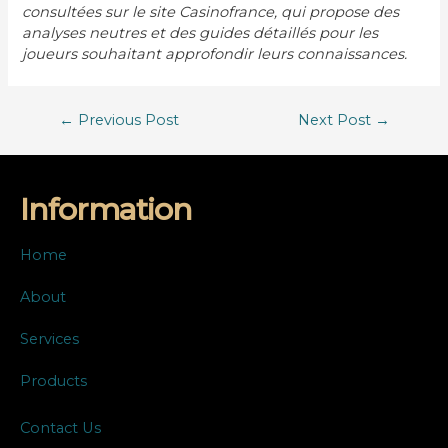
consultées sur le site Casinofrance, qui propose des
analyses neutres et des guides détaillés pour les
joueurs souhaitant approfondir leurs connaissances.
←
Previous Post
Next Post
→
Information
Home
About
Services
Products
Contact Us