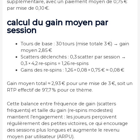
supplémentaire, avec un paiement moyen de 0,75 €
par mise de 0,10 €.
calcul du gain moyen par
session
Tours de base : 30 tours (mise totale 3 €) → gain
moyen 2,85 €
Scatters déclenchés : 0,3 scatter par session →
0,3 × 4,2 re‑spins = 1,26 re‑spins
Gains des re‑spins : 1,26 × 0,08 × 0,75 € ≈ 0,08 €
Gain moyen total ≈ 2,93 € pour une mise de 3 €, soit un
RTP effectif de 97,7 % pour ce thème.
Cette balance entre fréquence de gain (scatters
fréquents) et taille du gain (re‑spins modestes)
maintient l’engagement : les joueurs perçoivent
régulièrement des petites victoires, ce qui encourage
des sessions plus longues et augmente le revenu
moyen par utilisateur (ARPU).