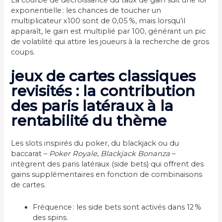
exponentielle : les chances de toucher un
multiplicateur x100 sont de 0,05 %, mais lorsqu’il
apparaît, le gain est multiplié par 100, générant un pic
de volatilité qui attire les joueurs à la recherche de gros
coups.
jeux de cartes classiques
revisités : la contribution
des paris latéraux à la
rentabilité du thème
Les slots inspirés du poker, du blackjack ou du
baccarat –
Poker Royale
,
Blackjack Bonanza
–
intègrent des paris latéraux (side bets) qui offrent des
gains supplémentaires en fonction de combinaisons
de cartes.
Fréquence : les side bets sont activés dans 12 %
des spins.