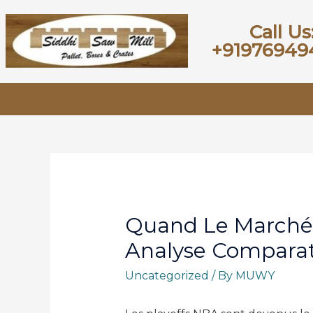
Call Us
+91976949
Quand Le Marché 
Analyse Comparat
Uncategorized
/ By
MUWY