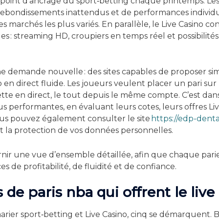
point d’ancrage du sport‑betting chaque printemps. Les 
rebondissements inattendus et de performances individue
es marchés les plus variés. En parallèle, le Live Casino 
 : streaming HD, croupiers en temps réel et possibilité
 demande nouvelle : des sites capables de proposer s
 en direct fluide. Les joueurs veulent placer un pari su
ette en direct, le tout depuis le même compte. C’est da
 performantes, en évaluant leurs cotes, leurs offres Live
ous pouvez également consulter le site
https://edp-dentai
 et la protection de vos données personnelles.
ournir une vue d’ensemble détaillée, afin que chaque pari
 de profitabilité, de fluidité et de confiance.
de paris nba qui offrent le live
rier sport‑betting et Live Casino, cinq se démarquent. B