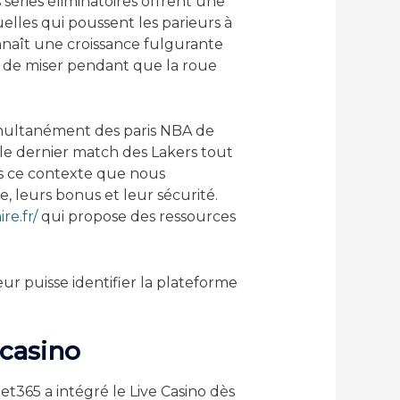
séries éliminatoires offrent une
lles qui poussent les parieurs à
connaît une croissance fulgurante
s de miser pendant que la roue
imultanément des paris NBA de
r le dernier match des Lakers tout
ns ce contexte que nous
, leurs bonus et leur sécurité.
re.fr/
qui propose des ressources
eur puisse identifier la plateforme
 casino
et365 a intégré le Live Casino dès