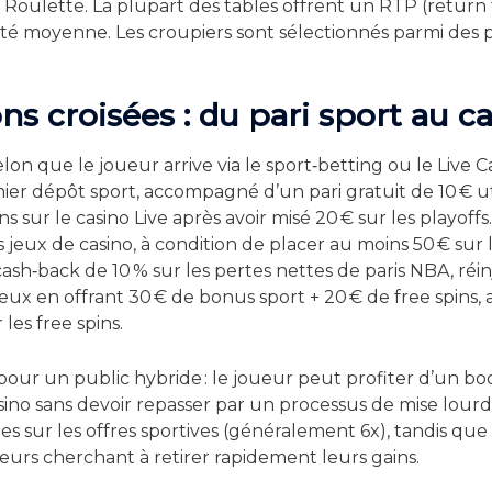
Roulette. La plupart des tables offrent un RTP (return t
lité moyenne. Les croupiers sont sélectionnés parmi des 
 croisées : du pari sport au ca
elon que le joueur arrive via le sport‑betting ou le Live
mier dépôt sport, accompagné d’un pari gratuit de 10 € u
ns sur le casino Live après avoir misé 20 € sur les playof
 jeux de casino, à condition de placer au moins 50 € sur l
cash‑back de 10 % sur les pertes nettes de paris NBA, réi
eux en offrant 30 € de bonus sport + 20 € de free spins,
 les free spins.
ur un public hybride : le joueur peut profiter d’un boost
Casino sans devoir repasser par un processus de mise lourd
tes sur les offres sportives (généralement 6x), tandis qu
oueurs cherchant à retirer rapidement leurs gains.