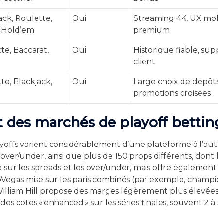
ack, Roulette,
Oui
Streaming 4K, UX mob
 Hold’em
premium
te, Baccarat,
Oui
Historique fiable, sup
client
te, Blackjack,
Oui
Large choix de dépôts
promotions croisées
et des marchés de playoff bettin
offs varient considérablement d’une plateforme à l’aut
 over/under, ainsi que plus de 150 props différents, do
ur les spreads et les over/under, mais offre également des
LeoVegas mise sur les paris combinés (par exemple, cham
 William Hill propose des marges légèrement plus élevées
des cotes « enhanced » sur les séries finales, souvent 2 