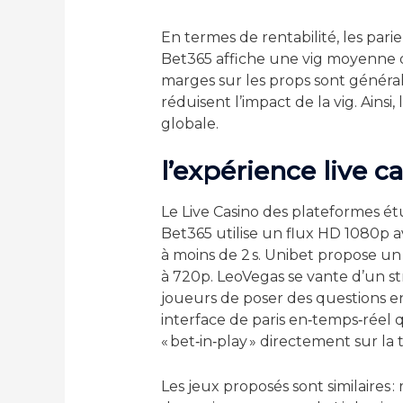
En termes de rentabilité, les pari
Bet365 affiche une vig moyenne de
marges sur les props sont génér
réduisent l’impact de la vig. Ainsi
globale.
l’expérience live ca
Le Live Casino des plateformes étu
Bet365 utilise un flux HD 1080p a
à moins de 2 s. Unibet propose un
à 720p. LeoVegas se vante d’un s
joueurs de poser des questions e
interface de paris en‑temps‑réel 
« bet‑in‑play » directement sur la
Les jeux proposés sont similaires 