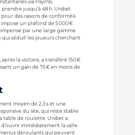
instantanés via PayPal,
 prendre jusqu’à 48 h. Unibet
h pour des raisons de conformité.
is impose un plafond de 5 000 €
mais compense par une large gamme
ce qui séduit les joueurs cherchant
près la victoire, a transféré 150 €
lisant un gain de 75 € en moins de
t
ement moyen de 2,3 s et une
esponsive du site, qui reste stable
a table de roulette. Unibet a
 d’ouvrir immédiatement la salle
des menus déroulants qui peuvent