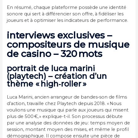
En résumé, chaque plateforme possède une identité
sonore qui sert à différencier son offre, à fidéliser les
joueurs et à optimiser les indicateurs de performance.
interviews exclusives –
compositeurs de musique
de casino – 320 mots
portrait de luca marini
(playtech) – création d’un
thème « high‑roller »
Luca Marini, ancien arrangeur de bandes‑son de films
d’action, travaille chez Playtech depuis 2018. « Nous
voulions une musique qui parle aux joueurs qui misent
plus de 500 €, » explique-t-il. Son processus débute
par une analyse des données de jeu : temps moyen de
session, montant moyen des mises, et même le profil
démographique. Il compose ensuite une pièce de