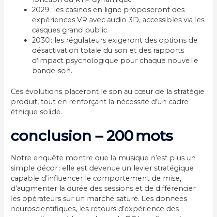
2029 : les casinos en ligne proposeront des
expériences VR avec audio 3D, accessibles via les
casques grand public.
2030 : les régulateurs exigeront des options de
désactivation totale du son et des rapports
d’impact psychologique pour chaque nouvelle
bande‑son.
Ces évolutions placeront le son au cœur de la stratégie
produit, tout en renforçant la nécessité d’un cadre
éthique solide.
conclusion – 200 mots
Notre enquête montre que la musique n’est plus un
simple décor : elle est devenue un levier stratégique
capable d’influencer le comportement de mise,
d’augmenter la durée des sessions et de différencier
les opérateurs sur un marché saturé. Les données
neuroscientifiques, les retours d’expérience des