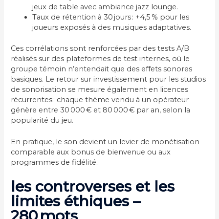
jeux de table avec ambiance jazz lounge.
Taux de rétention à 30 jours : +4,5 % pour les
joueurs exposés à des musiques adaptatives.
Ces corrélations sont renforcées par des tests A/B
réalisés sur des plateformes de test internes, où le
groupe témoin n’entendait que des effets sonores
basiques. Le retour sur investissement pour les studios
de sonorisation se mesure également en licences
récurrentes : chaque thème vendu à un opérateur
génère entre 30 000 € et 80 000 € par an, selon la
popularité du jeu.
En pratique, le son devient un levier de monétisation
comparable aux bonus de bienvenue ou aux
programmes de fidélité.
les controverses et les
limites éthiques –
280 mots