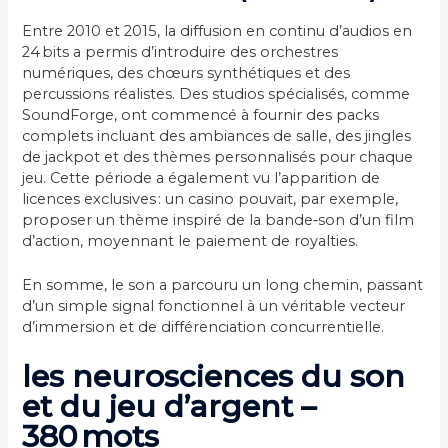
Entre 2010 et 2015, la diffusion en continu d’audios en
24 bits a permis d’introduire des orchestres
numériques, des chœurs synthétiques et des
percussions réalistes. Des studios spécialisés, comme
SoundForge, ont commencé à fournir des packs
complets incluant des ambiances de salle, des jingles
de jackpot et des thèmes personnalisés pour chaque
jeu. Cette période a également vu l’apparition de
licences exclusives : un casino pouvait, par exemple,
proposer un thème inspiré de la bande‑son d’un film
d’action, moyennant le paiement de royalties.
En somme, le son a parcouru un long chemin, passant
d’un simple signal fonctionnel à un véritable vecteur
d’immersion et de différenciation concurrentielle.
les neurosciences du son
et du jeu d’argent –
380 mots