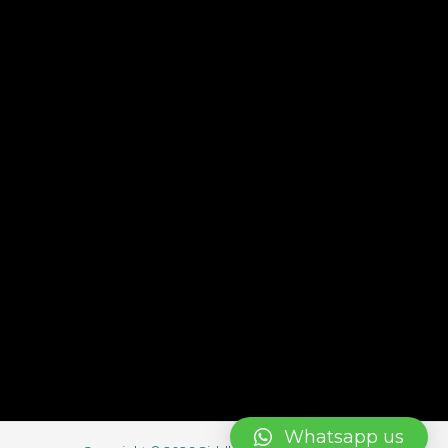
Whatsapp us