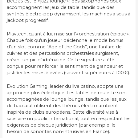
Bet365 est le « jazz lounge » : des saxophones doux
accompagnent les jeux de table, tandis que des
synthés électro‑pop dynamisent les machines à sous à
jackpot progressif.
Playtech, quant à lui, mise sur l’« orchestration épique ».
Chaque fois qu’un joueur déclenche le mode bonus
d’un slot comme “Age of the Gods”, une fanfare de
cuivres et des percussions orchestrales surgissent,
créant un pic d’adrénaline. Cette signature a été
conçue pour renforcer le sentiment de grandeur et
justifier les mises élevées (souvent supérieures à 100 €).
Evolution Gaming, leader du live casino, adopte une
approche plus éclectique. Les tables de roulette sont
accompagnées de lounge lounge, tandis que les jeux
de baccarat utilisent des thèmes électro‑ambient
inspirés de clubs européens. Cette diversité vise à
satisfaire un public international, tout en respectant les
exigences de chaque juridiction (par exemple, le
besoin de sonorités non‑intrusives en France).