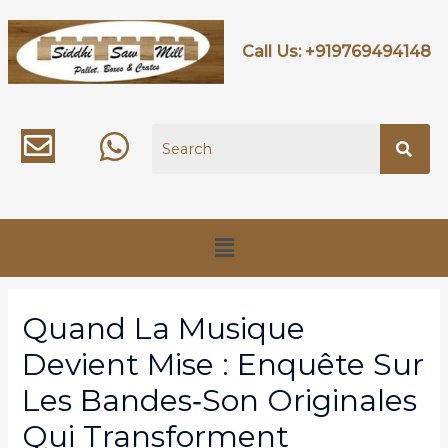
Call Us:
+919769494148
Quand La Musique
Devient Mise : Enquête Sur
Les Bandes‑son Originales
Qui Transforment