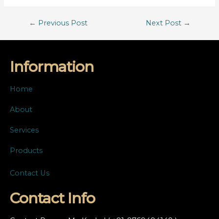
←
Previous Post
Next Post
→
Information
Home
About
Services
Products
Contact Us
Contact Info