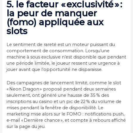
5. le facteur « exclusivité » :
la peur de manquer
(fomo) appliquée aux
slots
Le sentiment de rareté est un moteur puissant du
comportement de consommation. Lorsqu’une
machine à sous exclusive n’est disponible que pendant
une période limitée, le joueur ressent une urgence à
jouer avant que l’opportunité ne disparaisse.
Des campagnes de lancement limité, comme le slot
« Neon Dragon » proposé pendant deux semaines
seulement, ont généré une hausse de 35 % des
inscriptions au casino et un pic de 22 % du volume de
mises pendant la fenêtre de disponibilité. Le
marketing mise alors sur le FOMO : notifications push,
e‑mail « Dernière chance », et compte à rebours affiché
sur la page du jeu.