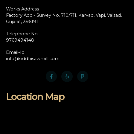
Works Address
Factory Add:- Survey No. 710/711, Karvad, Vapi, Valsad,
Gujarat, 396191
Telephone No
9769494148
Email-Id
info@siddhisawmill.com
Location Map