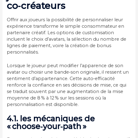
co‑créateurs
Offrir aux joueurs la possibilité de personnaliser leur
expérience transforme le simple consommateur en
partenaire créatif. Les options de customisation
incluent le choix d’avatars, la sélection du nombre de
lignes de paiement, voire la création de bonus
personnalisés.
Lorsque le joueur peut modifier l’apparence de son
avatar ou choisir une bande‑son originale, il ressent un
sentiment d’appartenance. Cette auto‑efficacité
renforce la confiance en ses décisions de mise, ce qui
se traduit souvent par une augmentation de la mise
moyenne de 8 % à 12 % sur les sessions où la
personnalisation est disponible.
4.1. les mécaniques de
« choose‑your‑path »