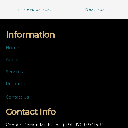
←
Previous Post
Next Post
→
Information
Home
About
Services
Products
Contact Us
Contact Info
Contact Person Mr. Kushal ( +91-9769494148 )