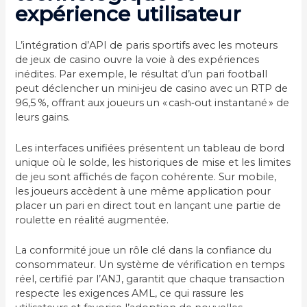
expérience utilisateur
L’intégration d’API de paris sportifs avec les moteurs
de jeux de casino ouvre la voie à des expériences
inédites. Par exemple, le résultat d’un pari football
peut déclencher un mini‑jeu de casino avec un RTP de
96,5 %, offrant aux joueurs un « cash‑out instantané » de
leurs gains.
Les interfaces unifiées présentent un tableau de bord
unique où le solde, les historiques de mise et les limites
de jeu sont affichés de façon cohérente. Sur mobile,
les joueurs accèdent à une même application pour
placer un pari en direct tout en lançant une partie de
roulette en réalité augmentée.
La conformité joue un rôle clé dans la confiance du
consommateur. Un système de vérification en temps
réel, certifié par l’ANJ, garantit que chaque transaction
respecte les exigences AML, ce qui rassure les