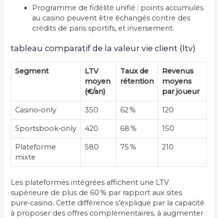
Programme de fidélité unifié : points accumulés
au casino peuvent être échangés contre des
crédits de paris sportifs, et inversement.
tableau comparatif de la valeur vie client (ltv)
Segment
LTV
Taux de
Revenus
moyen
rétention
moyens
(€/an)
par joueur
Casino‑only
350
62 %
120
Sportsbook‑only
420
68 %
150
Plateforme
580
75 %
210
mixte
Les plateformes intégrées affichent une LTV
supérieure de plus de 60 % par rapport aux sites
pure‑casino. Cette différence s’explique par la capacité
à proposer des offres complémentaires, à augmenter