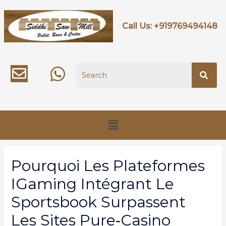
Call Us:
+919769494148
Pourquoi Les Plateformes
IGaming Intégrant Le
Sportsbook Surpassent
Les Sites Pure‑casino