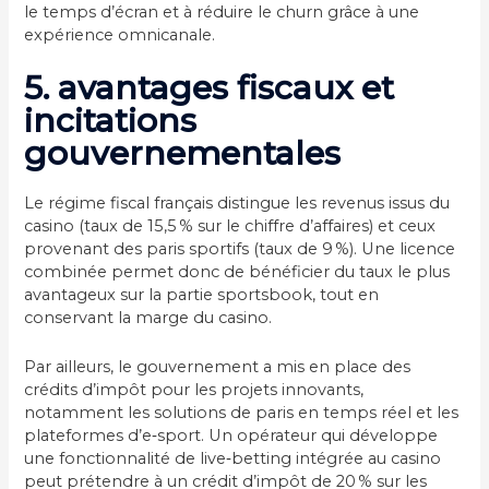
le temps d’écran et à réduire le churn grâce à une
expérience omnicanale.
5. avantages fiscaux et
incitations
gouvernementales
Le régime fiscal français distingue les revenus issus du
casino (taux de 15,5 % sur le chiffre d’affaires) et ceux
provenant des paris sportifs (taux de 9 %). Une licence
combinée permet donc de bénéficier du taux le plus
avantageux sur la partie sportsbook, tout en
conservant la marge du casino.
Par ailleurs, le gouvernement a mis en place des
crédits d’impôt pour les projets innovants,
notamment les solutions de paris en temps réel et les
plateformes d’e‑sport. Un opérateur qui développe
une fonctionnalité de live‑betting intégrée au casino
peut prétendre à un crédit d’impôt de 20 % sur les