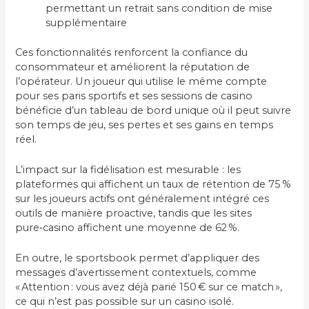
permettant un retrait sans condition de mise
supplémentaire
Ces fonctionnalités renforcent la confiance du
consommateur et améliorent la réputation de
l’opérateur. Un joueur qui utilise le même compte
pour ses paris sportifs et ses sessions de casino
bénéficie d’un tableau de bord unique où il peut suivre
son temps de jeu, ses pertes et ses gains en temps
réel.
L’impact sur la fidélisation est mesurable : les
plateformes qui affichent un taux de rétention de 75 %
sur les joueurs actifs ont généralement intégré ces
outils de manière proactive, tandis que les sites
pure‑casino affichent une moyenne de 62 %.
En outre, le sportsbook permet d’appliquer des
messages d’avertissement contextuels, comme
« Attention : vous avez déjà parié 150 € sur ce match »,
ce qui n’est pas possible sur un casino isolé.