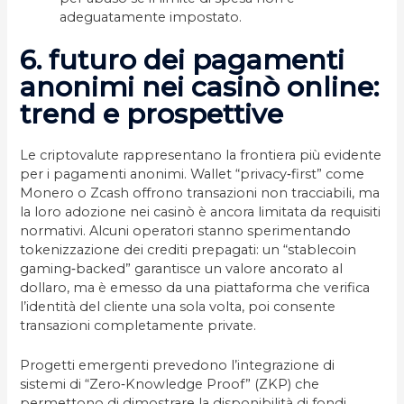
adeguatamente impostato.
6. futuro dei pagamenti
anonimi nei casinò online:
trend e prospettive
Le criptovalute rappresentano la frontiera più evidente
per i pagamenti anonimi. Wallet “privacy‑first” come
Monero o Zcash offrono transazioni non tracciabili, ma
la loro adozione nei casinò è ancora limitata da requisiti
normativi. Alcuni operatori stanno sperimentando
tokenizzazione dei crediti prepagati: un “stablecoin
gaming‑backed” garantisce un valore ancorato al
dollaro, ma è emesso da una piattaforma che verifica
l’identità del cliente una sola volta, poi consente
transazioni completamente private.
Progetti emergenti prevedono l’integrazione di
sistemi di “Zero‑Knowledge Proof” (ZKP) che
permettono di dimostrare la disponibilità di fondi