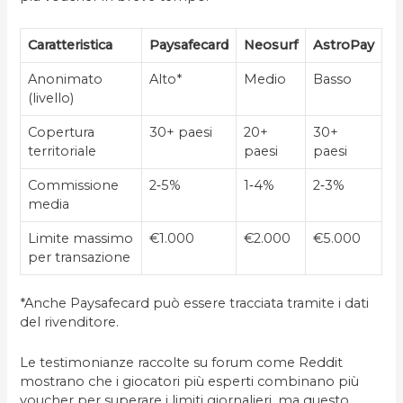
Caratteristica
Paysafecard
Neosurf
AstroPay
Anonimato
Alto*
Medio
Basso
(livello)
Copertura
30+ paesi
20+
30+
territoriale
paesi
paesi
Commissione
2‑5%
1‑4%
2‑3%
media
Limite massimo
€1.000
€2.000
€5.000
per transazione
*Anche Paysafecard può essere tracciata tramite i dati
del rivenditore.
Le testimonianze raccolte su forum come Reddit
mostrano che i giocatori più esperti combinano più
voucher per superare i limiti giornalieri, ma questo