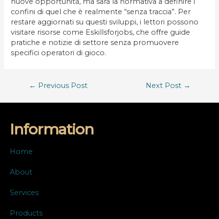
nuove opportunità, ma sarà la normativa a definire i
confini di quel che è realmente “senza traccia”. Per
restare aggiornati su questi sviluppi, i lettori possono
visitare risorse come Eskillsforjobs, che offre guide
pratiche e notizie di settore senza promuovere
specifici operatori di gioco.
←
Previous Post
Next Post
→
Information
Home
About
Services
Products