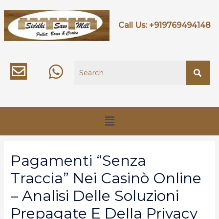
Call Us:
+919769494148
Pagamenti “Senza
Traccia” Nei Casinò Online
– Analisi Delle Soluzioni
Prepagate E Della Privacy