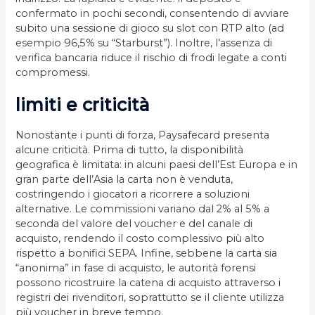
confermato in pochi secondi, consentendo di avviare
subito una sessione di gioco su slot con RTP alto (ad
esempio 96,5% su “Starburst”). Inoltre, l’assenza di
verifica bancaria riduce il rischio di frodi legate a conti
compromessi.
limiti e criticità
Nonostante i punti di forza, Paysafecard presenta
alcune criticità. Prima di tutto, la disponibilità
geografica è limitata: in alcuni paesi dell’Est Europa e in
gran parte dell’Asia la carta non è venduta,
costringendo i giocatori a ricorrere a soluzioni
alternative. Le commissioni variano dal 2% al 5% a
seconda del valore del voucher e del canale di
acquisto, rendendo il costo complessivo più alto
rispetto a bonifici SEPA. Infine, sebbene la carta sia
“anonima” in fase di acquisto, le autorità forensi
possono ricostruire la catena di acquisto attraverso i
registri dei rivenditori, soprattutto se il cliente utilizza
più voucher in breve tempo.