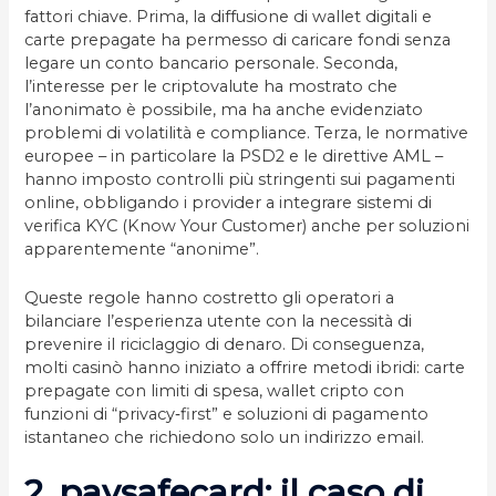
fattori chiave. Prima, la diffusione di wallet digitali e
carte prepagate ha permesso di caricare fondi senza
legare un conto bancario personale. Seconda,
l’interesse per le criptovalute ha mostrato che
l’anonimato è possibile, ma ha anche evidenziato
problemi di volatilità e compliance. Terza, le normative
europee – in particolare la PSD2 e le direttive AML –
hanno imposto controlli più stringenti sui pagamenti
online, obbligando i provider a integrare sistemi di
verifica KYC (Know Your Customer) anche per soluzioni
apparentemente “anonime”.
Queste regole hanno costretto gli operatori a
bilanciare l’esperienza utente con la necessità di
prevenire il riciclaggio di denaro. Di conseguenza,
molti casinò hanno iniziato a offrire metodi ibridi: carte
prepagate con limiti di spesa, wallet cripto con
funzioni di “privacy‑first” e soluzioni di pagamento
istantaneo che richiedono solo un indirizzo email.
2. paysafecard: il caso di