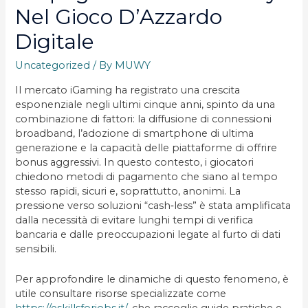
Nel Gioco D’Azzardo
Digitale
Uncategorized
/ By
MUWY
Il mercato iGaming ha registrato una crescita
esponenziale negli ultimi cinque anni, spinto da una
combinazione di fattori: la diffusione di connessioni
broadband, l’adozione di smartphone di ultima
generazione e la capacità delle piattaforme di offrire
bonus aggressivi. In questo contesto, i giocatori
chiedono metodi di pagamento che siano al tempo
stesso rapidi, sicuri e, soprattutto, anonimi. La
pressione verso soluzioni “cash‑less” è stata amplificata
dalla necessità di evitare lunghi tempi di verifica
bancaria e dalle preoccupazioni legate al furto di dati
sensibili.
Per approfondire le dinamiche di questo fenomeno, è
utile consultare risorse specializzate come