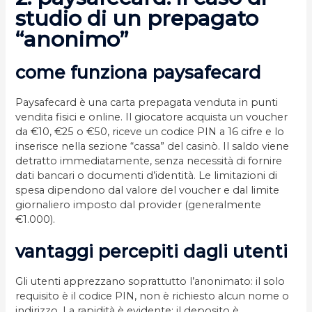
studio di un prepagato
“anonimo”
come funziona paysafecard
Paysafecard è una carta prepagata venduta in punti
vendita fisici e online. Il giocatore acquista un voucher
da €10, €25 o €50, riceve un codice PIN a 16 cifre e lo
inserisce nella sezione “cassa” del casinò. Il saldo viene
detratto immediatamente, senza necessità di fornire
dati bancari o documenti d’identità. Le limitazioni di
spesa dipendono dal valore del voucher e dal limite
giornaliero imposto dal provider (generalmente
€1.000).
vantaggi percepiti dagli utenti
Gli utenti apprezzano soprattutto l’anonimato: il solo
requisito è il codice PIN, non è richiesto alcun nome o
indirizzo. La rapidità è evidente: il deposito è