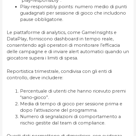
“play‑responsibly”.
Play‑responsibly points: numero medio di punti
guadagnati per sessione di gioco che includono
pause obbligatorie.
Le piattaforme di analytics, come GameInsights e
DataPlay, forniscono dashboard in tempo reale,
consentendo agli operatori di monitorare l’efficacia
delle campagne e di inviare alert automatici quando un
giocatore supera i limiti di spesa.
Reportistica trimestrale, condivisa con gli enti di
controllo, deve includere:
Percentuale di utenti che hanno ricevuto premi
“sano‑gioco”.
Media di tempo di gioco per sessione prima e
dopo l’attivazione del programma.
Numero di segnalazioni di comportamento a
rischio gestite dal team di compliance.