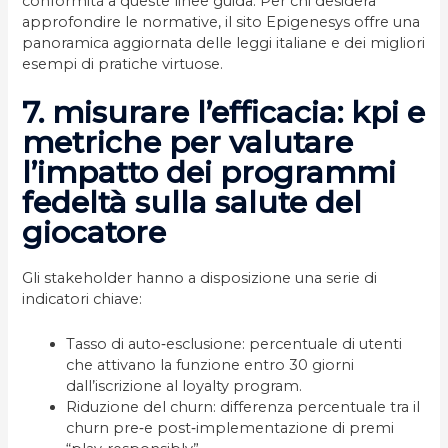
conformità a queste linee guida. Per chi desidera
approfondire le normative, il sito Epigenesys offre una
panoramica aggiornata delle leggi italiane e dei migliori
esempi di pratiche virtuose.
7. misurare l’efficacia: kpi e
metriche per valutare
l’impatto dei programmi
fedeltà sulla salute del
giocatore
Gli stakeholder hanno a disposizione una serie di
indicatori chiave:
Tasso di auto‑esclusione: percentuale di utenti
che attivano la funzione entro 30 giorni
dall’iscrizione al loyalty program.
Riduzione del churn: differenza percentuale tra il
churn pre‑e post‑implementazione di premi