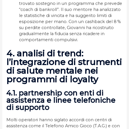
trovato sostegno in un programma che prevede
“coach di bankroll”. Il suo mentore ha analizzato
le statistiche di vincita e ha suggerito limiti di
esposizione per mano. Con un cashback del 8 %
su perdite controllate, Giovanni ha ricostruito
gradualmente la fiducia senza ricadere in
comportamenti compulsivi.
4. analisi di trend:
l’integrazione di strumenti
di salute mentale nei
programmi di loyalty
4.1. partnership con enti di
assistenza e linee telefoniche
di supporto
Molti operatori hanno siglato accordi con centri di
assistenza come il Telefono Amico Gioco (T.A.G.) e con