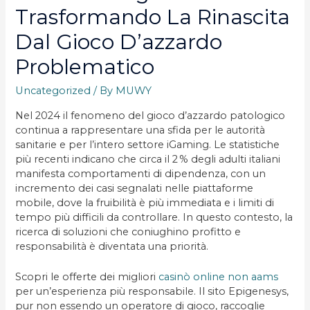
Trasformando La Rinascita
Dal Gioco D’azzardo
Problematico
Uncategorized
/ By
MUWY
Nel 2024 il fenomeno del gioco d’azzardo patologico
continua a rappresentare una sfida per le autorità
sanitarie e per l’intero settore iGaming. Le statistiche
più recenti indicano che circa il 2 % degli adulti italiani
manifesta comportamenti di dipendenza, con un
incremento dei casi segnalati nelle piattaforme
mobile, dove la fruibilità è più immediata e i limiti di
tempo più difficili da controllare. In questo contesto, la
ricerca di soluzioni che coniughino profitto e
responsabilità è diventata una priorità.
Scopri le offerte dei migliori
casinò online non aams
per un’esperienza più responsabile. Il sito Epigenesys,
pur non essendo un operatore di gioco, raccoglie