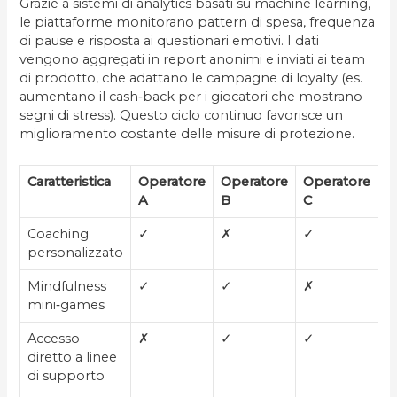
Grazie a sistemi di analytics basati su machine learning,
le piattaforme monitorano pattern di spesa, frequenza
di pause e risposta ai questionari emotivi. I dati
vengono aggregati in report anonimi e inviati ai team
di prodotto, che adattano le campagne di loyalty (es.
aumentano il cash‑back per i giocatori che mostrano
segni di stress). Questo ciclo continuo favorisce un
miglioramento costante delle misure di protezione.
Caratteristica
Operatore
Operatore
Operatore
A
B
C
Coaching
✓
✗
✓
personalizzato
Mindfulness
✓
✓
✗
mini‑games
Accesso
✗
✓
✓
diretto a linee
di supporto