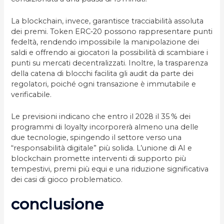
La blockchain, invece, garantisce tracciabilità assoluta
dei premi. Token ERC‑20 possono rappresentare punti
fedeltà, rendendo impossibile la manipolazione dei
saldi e offrendo ai giocatori la possibilità di scambiare i
punti su mercati decentralizzati. Inoltre, la trasparenza
della catena di blocchi facilita gli audit da parte dei
regolatori, poiché ogni transazione è immutabile e
verificabile.
Le previsioni indicano che entro il 2028 il 35 % dei
programmi di loyalty incorporerà almeno una delle
due tecnologie, spingendo il settore verso una
“responsabilità digitale” più solida. L’unione di AI e
blockchain promette interventi di supporto più
tempestivi, premi più equi e una riduzione significativa
dei casi di gioco problematico.
conclusione