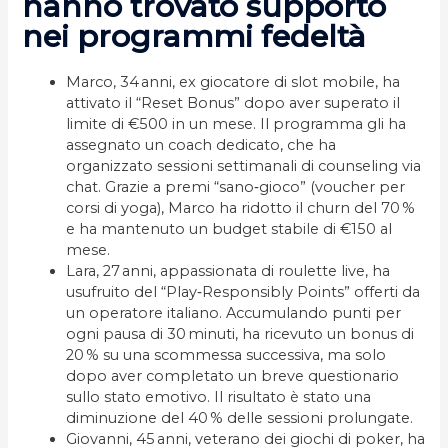
hanno trovato supporto
nei programmi fedeltà
Marco, 34 anni, ex giocatore di slot mobile, ha
attivato il “Reset Bonus” dopo aver superato il
limite di €500 in un mese. Il programma gli ha
assegnato un coach dedicato, che ha
organizzato sessioni settimanali di counseling via
chat. Grazie a premi “sano‑gioco” (voucher per
corsi di yoga), Marco ha ridotto il churn del 70 %
e ha mantenuto un budget stabile di €150 al
mese.
Lara, 27 anni, appassionata di roulette live, ha
usufruito del “Play‑Responsibly Points” offerti da
un operatore italiano. Accumulando punti per
ogni pausa di 30 minuti, ha ricevuto un bonus di
20 % su una scommessa successiva, ma solo
dopo aver completato un breve questionario
sullo stato emotivo. Il risultato è stato una
diminuzione del 40 % delle sessioni prolungate.
Giovanni, 45 anni, veterano dei giochi di poker, ha