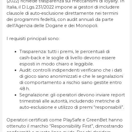
(2022) richiede trasparenza sui meccanismi di loyalty. In
Italia, il D.Lgs. 231/2022 impone ai gestori di includere
clausole di auto‑esclusione direttamente nei termini
dei programmi fedeltà, con audit annuali da parte
dell’Agenzia delle Dogane e dei Monopoli.
I requisiti principali sono:
Trasparenza: tutti i premi, le percentuali di
cash‑back e le soglie di livello devono essere
esposti in modo chiaro e leggibile.
Audit: controlli indipendenti verificano che i dati
di gioco siano anonimizzati e che le segnalazioni
di comportamento a rischio siano gestite entro
48 h.
Segnalazione: gli operatori devono inviare report
trimestrali alle autorità, includendo metriche di
auto‑esclusione e utilizzo di premi “responsabili”.
Operatori certificati come PlaySafe e GreenBet hanno
ottenuto il marchio “Responsibility First”, dimostrando