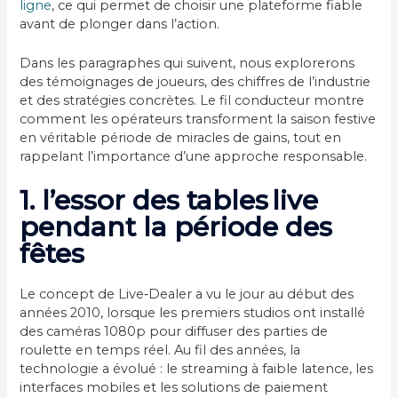
ligne
, ce qui permet de choisir une plateforme fiable
avant de plonger dans l’action.
Dans les paragraphes qui suivent, nous explorerons
des témoignages de joueurs, des chiffres de l’industrie
et des stratégies concrètes. Le fil conducteur montre
comment les opérateurs transforment la saison festive
en véritable période de miracles de gains, tout en
rappelant l’importance d’une approche responsable.
1. l’essor des tables live
pendant la période des
fêtes
Le concept de Live‑Dealer a vu le jour au début des
années 2010, lorsque les premiers studios ont installé
des caméras 1080p pour diffuser des parties de
roulette en temps réel. Au fil des années, la
technologie a évolué : le streaming à faible latence, les
interfaces mobiles et les solutions de paiement