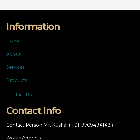
Information
Home
About
Services
Products
Contact Us
Contact Info
Contact Person Mr. Kushal ( +91-9769494148 )
Works Address