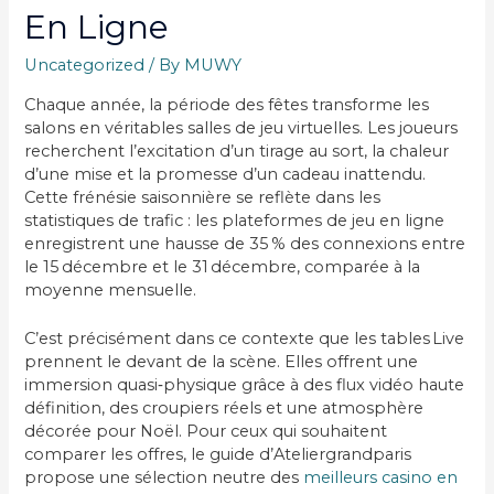
En Ligne
Uncategorized
/ By
MUWY
Chaque année, la période des fêtes transforme les
salons en véritables salles de jeu virtuelles. Les joueurs
recherchent l’excitation d’un tirage au sort, la chaleur
d’une mise et la promesse d’un cadeau inattendu.
Cette frénésie saisonnière se reflète dans les
statistiques de trafic : les plateformes de jeu en ligne
enregistrent une hausse de 35 % des connexions entre
le 15 décembre et le 31 décembre, comparée à la
moyenne mensuelle.
C’est précisément dans ce contexte que les tables Live
prennent le devant de la scène. Elles offrent une
immersion quasi‑physique grâce à des flux vidéo haute
définition, des croupiers réels et une atmosphère
décorée pour Noël. Pour ceux qui souhaitent
comparer les offres, le guide d’A​teliergrandparis
propose une sélection neutre des
meilleurs casino en