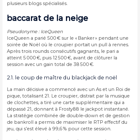
plusieurs blogs spécialisés.
baccarat de la neige
Pseudonyme : IceQueen
IceQueen a parié 500 € sur le « Banker » pendant une
soirée de Noël où le croupier portait un pull à rennes.
Après trois rounds consécutifs gagnants, le pari a
atteint 5 000 €, puis 12 500 €, avant de clôturer la
session avec un gain total de 38 500 €.
2.1. le coup de maître du blackjack de noël
La main décisive a commencé avec un As et un Roi de
pique, totalisant 21. Le croupier, distrait par la musique
de clochettes, a tiré une carte supplémentaire qui a
dépassé 21, donnant à Frosty88 le jackpot instantané.
La stratégie combinée de double‑down et de gestion
de bankroll a permis de maximiser le RTP effectif du
jeu, qui s’est élevé à 99,6 % pour cette session.