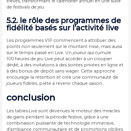
élevés, transformant le calendrier annuel en une suite
de festivals de jeu.
5.2. le rôle des programmes de
fidélité basés sur l’activité live
Les programmes VIP commencent à attribuer des
points non seulement sur le montant misé, mais aussi
sur le temps passé en Live. Un joueur qui cumule
100 heures de jeu Live peut accéder à un croupier
dédié, à des invitations à des soirées privées en ligne et
à des bonus de dépôt sans wager. Cette approche
encourage la rétention et crée une communauté de
joueurs fidèles, prête à revenir chaque saison.
conclusion
Les tables Live sont devenues le moteur des miracles
de gains pendant la période festive, grâce à une
combinaison puissante de technologie immersive,
d’ambiance communautaire et de promotions ciblées.