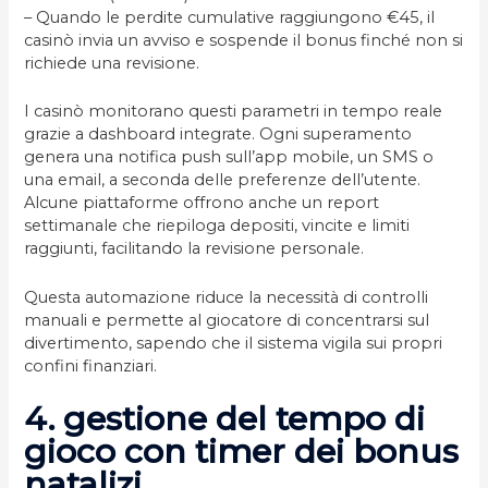
– Quando le perdite cumulative raggiungono €45, il
casinò invia un avviso e sospende il bonus finché non si
richiede una revisione.
I casinò monitorano questi parametri in tempo reale
grazie a dashboard integrate. Ogni superamento
genera una notifica push sull’app mobile, un SMS o
una email, a seconda delle preferenze dell’utente.
Alcune piattaforme offrono anche un report
settimanale che riepiloga depositi, vincite e limiti
raggiunti, facilitando la revisione personale.
Questa automazione riduce la necessità di controlli
manuali e permette al giocatore di concentrarsi sul
divertimento, sapendo che il sistema vigila sui propri
confini finanziari.
4. gestione del tempo di
gioco con timer dei bonus
natalizi