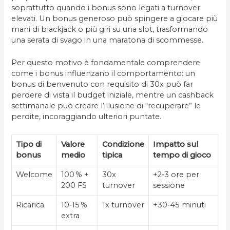
soprattutto quando i bonus sono legati a turnover
elevati. Un bonus generoso può spingere a giocare più
mani di blackjack o più giri su una slot, trasformando
una serata di svago in una maratona di scommesse.
Per questo motivo è fondamentale comprendere
come i bonus influenzano il comportamento: un
bonus di benvenuto con requisito di 30x può far
perdere di vista il budget iniziale, mentre un cashback
settimanale può creare l’illusione di “recuperare” le
perdite, incoraggiando ulteriori puntate.
Tipo di
Valore
Condizione
Impatto sul
bonus
medio
tipica
tempo di gioco
Welcome
100 % +
30x
+2‑3 ore per
200 FS
turnover
sessione
Ricarica
10‑15 %
1x turnover
+30‑45 minuti
extra