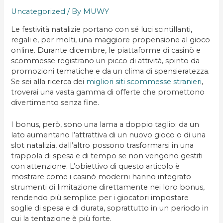
Uncategorized
/ By
MUWY
Le festività natalizie portano con sé luci scintillanti,
regali e, per molti, una maggiore propensione al gioco
online. Durante dicembre, le piattaforme di casinò e
scommesse registrano un picco di attività, spinto da
promozioni tematiche e da un clima di spensieratezza.
Se sei alla ricerca dei
migliori siti scommesse stranieri
,
troverai una vasta gamma di offerte che promettono
divertimento senza fine.
I bonus, però, sono una lama a doppio taglio: da un
lato aumentano l’attrattiva di un nuovo gioco o di una
slot natalizia, dall’altro possono trasformarsi in una
trappola di spesa e di tempo se non vengono gestiti
con attenzione. L’obiettivo di questo articolo è
mostrare come i casinò moderni hanno integrato
strumenti di limitazione direttamente nei loro bonus,
rendendo più semplice per i giocatori impostare
soglie di spesa e di durata, soprattutto in un periodo in
cui la tentazione è più forte.