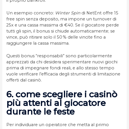
il proprio bankroll.
Un esempio concreto:
Winter Spin
di NetEnt offre 15
free spin senza deposito, ma impone un turnover di
25x e una cassa massima di €40. Se il giocatore perde
tutti gli spin, il bonus si chiude automaticamente; se
vince, può ritirare solo il 50 % delle vincite fino a
raggiungere la cassa massima.
Questi bonus “responsabili” sono particolarmente
apprezzati da chi desidera sperimentare nuovi giochi
prima di impegnare fondi reali, e allo stesso tempo
vuole verificare l’efficacia degli strumenti di limitazione
offerti dal casinò.
6. come scegliere i casinò
più attenti al giocatore
durante le feste
Per individuare un operatore che metta al primo