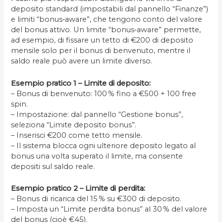
deposito standard (impostabili dal pannello “Finanze”)
e limiti “bonus‑aware”, che tengono conto del valore
del bonus attivo. Un limite “bonus‑aware” permette,
ad esempio, di fissare un tetto di €200 di deposito
mensile solo per il bonus di benvenuto, mentre il
saldo reale può avere un limite diverso.
Esempio pratico 1 – Limite di deposito:
– Bonus di benvenuto: 100 % fino a €500 + 100 free
spin.
– Impostazione: dal pannello “Gestione bonus”,
seleziona “Limite deposito bonus”.
– Inserisci €200 come tetto mensile.
– Il sistema blocca ogni ulteriore deposito legato al
bonus una volta superato il limite, ma consente
depositi sul saldo reale.
Esempio pratico 2 – Limite di perdita:
– Bonus di ricarica del 15 % su €300 di deposito.
– Imposta un “Limite perdita bonus” al 30 % del valore
del bonus (cioè €45).