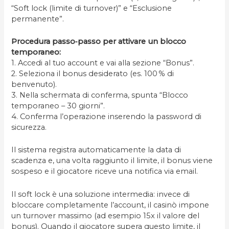
“Soft lock (limite di turnover)” e “Esclusione
permanente”.
Procedura passo‑passo per attivare un blocco
temporaneo:
1. Accedi al tuo account e vai alla sezione “Bonus”.
2. Seleziona il bonus desiderato (es. 100 % di
benvenuto).
3. Nella schermata di conferma, spunta “Blocco
temporaneo – 30 giorni”.
4. Conferma l’operazione inserendo la password di
sicurezza.
Il sistema registra automaticamente la data di
scadenza e, una volta raggiunto il limite, il bonus viene
sospeso e il giocatore riceve una notifica via email.
Il soft lock è una soluzione intermedia: invece di
bloccare completamente l’account, il casinò impone
un turnover massimo (ad esempio 15x il valore del
bonus). Quando il giocatore supera questo limite, il