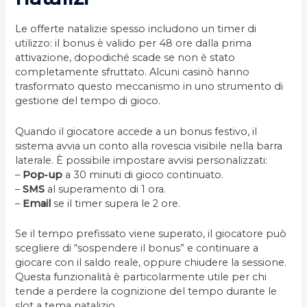
Le offerte natalizie spesso includono un timer di
utilizzo: il bonus è valido per 48 ore dalla prima
attivazione, dopodiché scade se non è stato
completamente sfruttato. Alcuni casinò hanno
trasformato questo meccanismo in uno strumento di
gestione del tempo di gioco.
Quando il giocatore accede a un bonus festivo, il
sistema avvia un conto alla rovescia visibile nella barra
laterale. È possibile impostare avvisi personalizzati:
–
Pop‑up
a 30 minuti di gioco continuato.
–
SMS
al superamento di 1 ora.
–
Email
se il timer supera le 2 ore.
Se il tempo prefissato viene superato, il giocatore può
scegliere di “sospendere il bonus” e continuare a
giocare con il saldo reale, oppure chiudere la sessione.
Questa funzionalità è particolarmente utile per chi
tende a perdere la cognizione del tempo durante le
slot a tema natalizio.