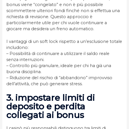
bonus viene “congelato” e non è più possibile
scommettere ulteriori fondi finché non si effettua una
richiesta di revisione. Questo approccio è
particolarmente utile per chi vuole continuare a
giocare ma desidera un freno automatico.
I vantaggi di un soft lock rispetto a un’esclusione totale
includono:
– Possibilità di continuare a utilizzare il saldo reale
senza interruzioni.
– Controllo più granulare, ideale per chi ha già una
buona disciplina.
– Riduzione del rischio di “abbandono” improvviso
dell’attività, che può generare stress.
3. impostare limiti di
deposito e perdita
collegati ai bonus
I casinò più responsabili distinguono tra limiti di