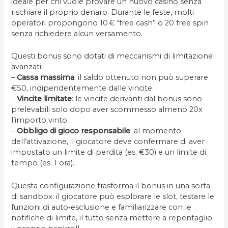
ideale per chi vuole provare un nuovo casinò senza
rischiare il proprio denaro. Durante le feste, molti
operatori propongono 10 € “free cash” o 20 free spin
senza richiedere alcun versamento.
Questi bonus sono dotati di meccanismi di limitazione
avanzati:
–
Cassa massima
: il saldo ottenuto non può superare
€50, indipendentemente dalle vincite.
–
Vincite limitate
: le vincite derivanti dal bonus sono
prelevabili solo dopo aver scommesso almeno 20x
l’importo vinto.
–
Obbligo di gioco responsabile
: al momento
dell’attivazione, il giocatore deve confermare di aver
impostato un limite di perdita (es. €30) e un limite di
tempo (es. 1 ora).
Questa configurazione trasforma il bonus in una sorta
di sandbox: il giocatore può esplorare le slot, testare le
funzioni di auto‑esclusione e familiarizzare con le
notifiche di limite, il tutto senza mettere a repentaglio