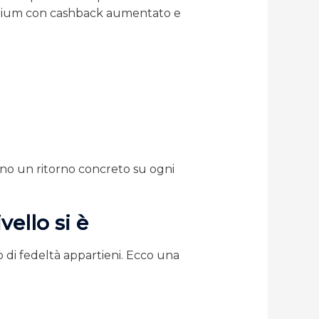
premium con cashback aumentato e
ono un ritorno concreto su ogni
vello si è
o di fedeltà appartieni. Ecco una