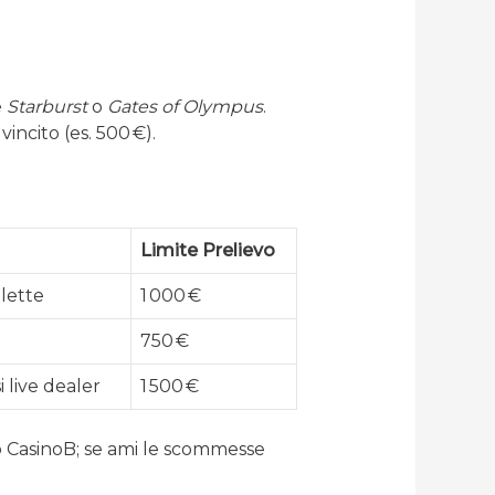
e
Starburst
o
Gates of Olympus
.
incito (es. 500 €).
Limite Prelievo
lette
1 000 €
750 €
i live dealer
1 500 €
oA o CasinoB; se ami le scommesse