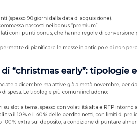
ti (spesso 90 giorni dalla data di acquisizione).
i scommessa nascosti nei bonus “premium”.
ti con i punti bonus, che hanno regole di conversione pi
 permette di pianificare le mosse in anticipo e di non per
 di “christmas early”: tipologie 
anciate a dicembre ma attive già a metà novembre, per dare
di spesa. Le tipologie più comuni includono:
ri su slot a tema, spesso con volatilità alta e RTP intorno a
tra il 10 % e il 40 % delle perdite netti, con limiti di preli
o 100 % extra sul deposito, a condizione di puntare alme