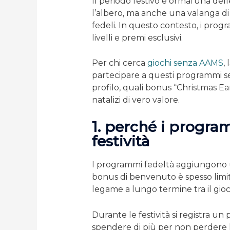
Il periodo festivo è ormai una dell
l’albero, ma anche una valanga di 
fedeli. In questo contesto, i pro
livelli e premi esclusivi.
Per chi cerca
giochi senza AAMS
,
partecipare a questi programmi se
profilo, quali bonus “Christmas Ear
natalizi di vero valore.
1. perché i progra
festività
I programmi fedeltà aggiungono u
bonus di benvenuto è spesso limi
legame a lungo termine tra il gioca
Durante le festività si registra un 
spendere di più per non perdere 