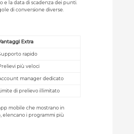
ivo e la data di scadenza dei punti.
gole di conversione diverse.
Vantaggi Extra
Supporto rapido
Prelievi più veloci
Account manager dedicato
imite di prelievo illimitato
o app mobile che mostrano in
Up, elencano i programmi più