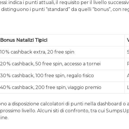
si: indica i punti attuali, il requisito per il livello success
nò distinguono i punti “standard” da quelli “bonus”, con re
Bonus Natalizi Tipici
10 % cashback extra, 20 free spin
20 % cashback, 50 free spin, accesso a tornei
30 % cashback, 100 free spin, regalo fisico
40 % cashback, 200 free spin, viaggio premio
L
ono a disposizione calcolatori di punti nella dashboard 
ossimo livello. Alcuni siti di confronto, tra cui Sumps 
ine.