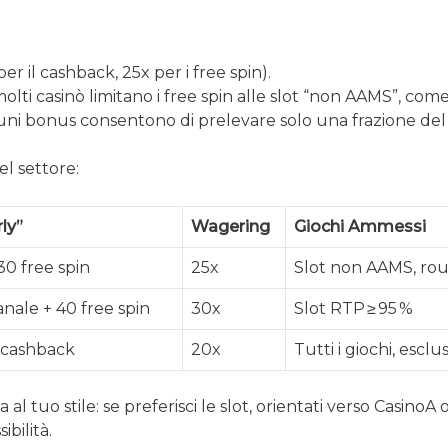
per il cashback, 25x per i free spin).
molti casinò limitano i free spin alle slot “non AAMS”, com
lcuni bonus consentono di prelevare solo una frazione del v
l settore:
ly”
Wagering
Giochi Ammessi
30 free spin
25x
Slot non AAMS, rou
nale + 40 free spin
30x
Slot RTP ≥ 95 %
 cashback
20x
Tutti i giochi, esclus
a al tuo stile: se preferisci le slot, orientati verso Casin
ibilità.