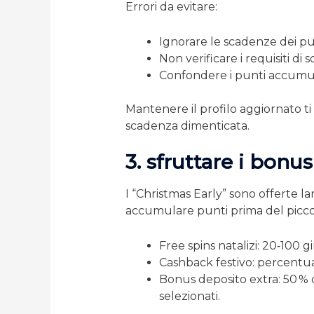
Errori da evitare:
Ignorare le scadenze dei pun
Non verificare i requisiti d
Confondere i punti accumula
Mantenere il profilo aggiornato ti
scadenza dimenticata.
3. sfruttare i bonus
I “Christmas Early” sono offerte l
accumulare punti prima del picco 
Free spins natalizi: 20‑100 gi
Cashback festivo: percentuali 
Bonus deposito extra: 50 % 
selezionati.