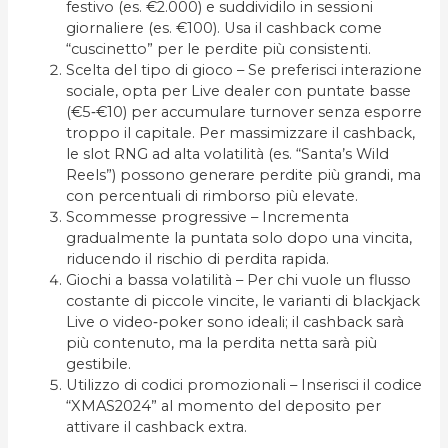
festivo (es. €2.000) e suddividilo in sessioni
giornaliere (es. €100). Usa il cashback come
“cuscinetto” per le perdite più consistenti.
Scelta del tipo di gioco – Se preferisci interazione
sociale, opta per Live dealer con puntate basse
(€5‑€10) per accumulare turnover senza esporre
troppo il capitale. Per massimizzare il cashback,
le slot RNG ad alta volatilità (es. “Santa’s Wild
Reels”) possono generare perdite più grandi, ma
con percentuali di rimborso più elevate.
Scommesse progressive – Incrementa
gradualmente la puntata solo dopo una vincita,
riducendo il rischio di perdita rapida.
Giochi a bassa volatilità – Per chi vuole un flusso
costante di piccole vincite, le varianti di blackjack
Live o video‑poker sono ideali; il cashback sarà
più contenuto, ma la perdita netta sarà più
gestibile.
Utilizzo di codici promozionali – Inserisci il codice
“XMAS2024” al momento del deposito per
attivare il cashback extra.