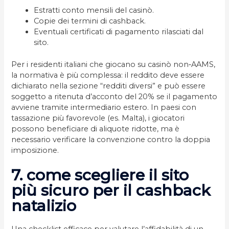
Estratti conto mensili del casinò.
Copie dei termini di cashback.
Eventuali certificati di pagamento rilasciati dal
sito.
Per i residenti italiani che giocano su casinò non‑AAMS,
la normativa è più complessa: il reddito deve essere
dichiarato nella sezione “redditi diversi” e può essere
soggetto a ritenuta d’acconto del 20% se il pagamento
avviene tramite intermediario estero. In paesi con
tassazione più favorevole (es. Malta), i giocatori
possono beneficiare di aliquote ridotte, ma è
necessario verificare la convenzione contro la doppia
imposizione.
7. come scegliere il sito
più sicuro per il cashback
natalizio
Una checklist efficace per valutare l’affidabilità di un