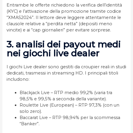
Entrambe le offerte richiedono la verifica dell’identità
(KYC) e l’attivazione della promozione tramite codice
“XMAS2024”. Il lettore deve leggere attentamente le
clausole relative a “perdita netta” (depositi meno
vincite) e ai “cap giornalieri” per evitare sorprese.
3. analisi dei payout medi
nei giochi live dealer
I giochi Live dealer sono gestiti da croupier reali in studi
dedicati, trasmessi in streaming HD. I principali titoli
includono:
Blackjack Live – RTP medio 99,2% (varia tra
98,5% e 99,5% a seconda della variante).
Roulette Live (European) – RTP 97,3% (con un
solo zero).
Baccarat Live – RTP 98,94% per la scommessa
“Banker”.