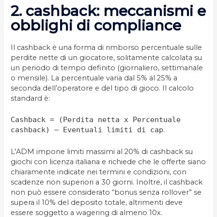
2. cashback: meccanismi e
obblighi di compliance
Il cashback è una forma di rimborso percentuale sulle
perdite nette di un giocatore, solitamente calcolata su
un periodo di tempo definito (giornaliero, settimanale
o mensile). La percentuale varia dal 5% al 25% a
seconda dell’operatore e del tipo di gioco. Il calcolo
standard è:
Cashback = (Perdita netta x Percentuale
cashback) – Eventuali limiti di cap
.
L’ADM impone limiti massimi al 20% di cashback su
giochi con licenza italiana e richiede che le offerte siano
chiaramente indicate nei termini e condizioni, con
scadenze non superiori a 30 giorni. Inoltre, il cashback
non può essere considerato “bonus senza rollover” se
supera il 10% del deposito totale, altrimenti deve
essere soggetto a wagering di almeno 10x.