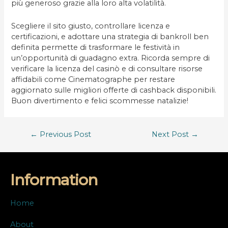
più generoso grazie alla loro alta volatilità.
Scegliere il sito giusto, controllare licenza e
certificazioni, e adottare una strategia di bankroll ben
definita permette di trasformare le festività in
un’opportunità di guadagno extra. Ricorda sempre di
verificare la licenza del casinò e di consultare risorse
affidabili come Cinematographe per restare
aggiornato sulle migliori offerte di cashback disponibili.
Buon divertimento e felici scommesse natalizie!
←
Previous Post
Next Post
→
Information
Home
About