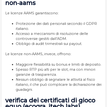
non‑aams
Le licenze AAMS garantiscono:
Protezione dei dati personali secondo il GDPR
italiano.
Accesso a meccanismi di risoluzione delle
controversie gestiti dall’ADM.
Obbligo di audit trimestrali sui payout.
Le licenze non‑AAMS, invece, offrono:
Maggiore flessibilità su bonus e limiti di deposito.
Spesso RTP più alti per le slot, ma con minori
garanzie di trasparenza.
Nessun obbligo di segnalare le attività al fisco
italiano, il che può complicare la dichiarazione dei
guadagni.
verifica dei certificati di gioco
equo (ecogra, itech labs)