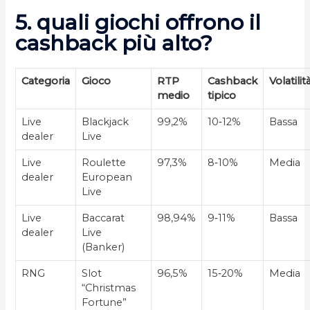
5. quali giochi offrono il
cashback più alto?
Categoria
Gioco
RTP
Cashback
Volatilit
medio
tipico
Live
Blackjack
99,2%
10‑12%
Bassa
dealer
Live
Live
Roulette
97,3%
8‑10%
Media
dealer
European
Live
Live
Baccarat
98,94%
9‑11%
Bassa
dealer
Live
(Banker)
RNG
Slot
96,5%
15‑20%
Media
“Christmas
Fortune”