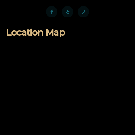
Location Map