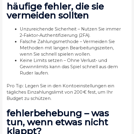
häufige fehler, die sie
vermeiden sollten
Unzureichende Sicherheit – Nutzen Sie immer
2‑Faktor‑Authentifizierung (2FA).
Falsche Zahlungsmethode – Vermeiden Sie
Methoden mit langen Bearbeitungszeiten,
wenn Sie schnell spielen wollen.
Keine Limits setzen – Ohne Verlust‑ und
Gewinnlimits kann das Spiel schnell aus dem
Ruder laufen.
Pro Tip: Legen Sie in den Kontoeinstellungen ein
tägliches Einzahlungslimit von 200 € fest, um Ihr
Budget zu schützen.
fehlerbehebung – was
tun, wenn etwas nicht
klappt?