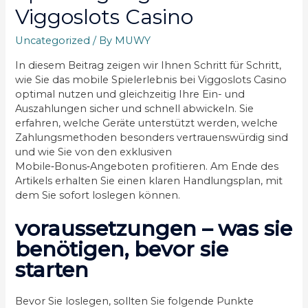
Viggoslots Casino
Uncategorized
/ By
MUWY
In diesem Beitrag zeigen wir Ihnen Schritt für Schritt,
wie Sie das mobile Spielerlebnis bei Viggoslots Casino
optimal nutzen und gleichzeitig Ihre Ein- und
Auszahlungen sicher und schnell abwickeln. Sie
erfahren, welche Geräte unterstützt werden, welche
Zahlungsmethoden besonders vertrauenswürdig sind
und wie Sie von den exklusiven
Mobile‑Bonus‑Angeboten profitieren. Am Ende des
Artikels erhalten Sie einen klaren Handlungsplan, mit
dem Sie sofort loslegen können.
voraussetzungen – was sie
benötigen, bevor sie
starten
Bevor Sie loslegen, sollten Sie folgende Punkte