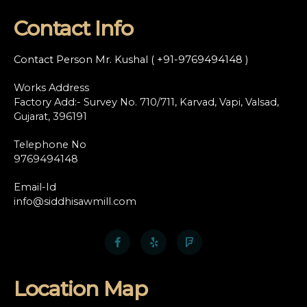
Contact Info
Contact Person Mr. Kushal ( +91-9769494148 )
Works Address
Factory Add:- Survey No. 710/711, Karvad, Vapi, Valsad,
Gujarat, 396191
Telephone No
9769494148
Email-Id
info@siddhisawmill.com
Location Map