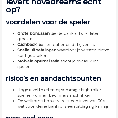
levert novadreams echt
op?
voordelen voor de speler
Grote bonussen
die de bankroll snel laten
groeien.
Cashback
die een buffer biedt bij verlies.
Snelle uitbetalingen
waardoor je winsten direct
kunt gebruiken.
Mobiele optimalisatie
zodat je overal kunt
spelen.
risico’s en aandachtspunten
Hoge inzetlimieten bij sommige high‑roller
spellen kunnen beginners afschrikken.
De welkomstbonus vereist een inzet van 30×,
wat voor kleine bankrolls een uitdaging kan zijn.