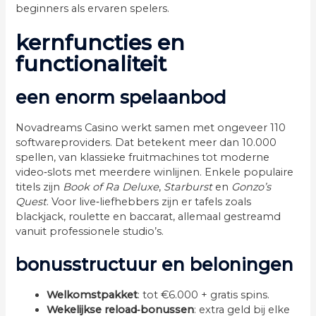
beginners als ervaren spelers.
kernfuncties en
functionaliteit
een enorm spelaanbod
Novadreams Casino werkt samen met ongeveer 110
softwareproviders. Dat betekent meer dan 10.000
spellen, van klassieke fruitmachines tot moderne
video‑slots met meerdere winlijnen. Enkele populaire
titels zijn
Book of Ra Deluxe
,
Starburst
en
Gonzo’s
Quest
. Voor live‑liefhebbers zijn er tafels zoals
blackjack, roulette en baccarat, allemaal gestreamd
vanuit professionele studio’s.
bonusstructuur en beloningen
Welkomstpakket
: tot €6.000 + gratis spins.
Wekelijkse reload‑bonussen
: extra geld bij elke