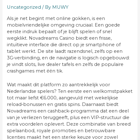
Uncategorized
/ By
MUWY
Als je net begint met online gokken, is een
mobielvriendelijke omgeving cruciaal. Een goede
eerste indruk bepaalt of je blijft spelen of snel
wegklikt. Novadreams Casino biedt een frisse,
intuïtieve interface die direct op je smartphone of
tablet werkt. De site laadt razendsnel, zelfs op een
3G‑verbinding, en de navigatie is logisch opgebouwd:
je vindt slots, live dealer tafels en zelfs de populaire
crashgames met één tik.
Wat maakt dit platform zo aantrekkelijk voor
Nederlandse spelers? Ten eerste een welkomstpakket
tot maar liefst €6.000, aangevuld met wekelijkse
reload‑bonussen en gratis spins. Daarnaast biedt
Novadreams een cashback‑programma dat een deel
van je verliezen teruggeeft, plus een VIP‑structuur die
extra voordelen oplevert. Deze combinatie van breed
spelaanbod, royale promoties en betrouwbare
licenties maakt het een sterke keuze voor zowel