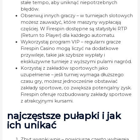
stałe tempo, aby uniknąć niepotrzebnych
błędów.
Obserwuj innych graczy – w turniejach slotowych
możesz zauważyć, które maszyny wypłacają
częściej. W Firespin dostępne są statystyki RTP
(Return to Player) dla każdego automatu.
Wykorzystaj program VIP – regularni gracze
Firespin Casino mogą liczyć na dodatkowe
przywileje, takie jak szybsze wypłaty i
ekskluzywne turnieje z wyższymi pulami nagród.
Korzystaj z zakładów sportowych jako
uzupełnienie – jeśli turniej wymaga dłuższego
czasu gry, możesz jednocześnie obstawiać
zakłady sportowe, co zwiększa potencjalny zysk.
Firespin oferuje rozbudowany zakłady sportowe
z atrakcyjnymi kursami.
najczęstsze pułapki i jak
ich unikać
Zbyt wysoki wpis – nowicjusze często wybierają