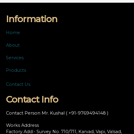
Information
Home
About
Services
Products
Contact Us
Contact Info
Contact Person Mr. Kushal ( +91-9769494148 )
Works Address
Factory Add:- Survey No. 710/711, Karvad, Vapi, Valsad,