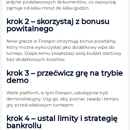
jedynie podstawowych dokumentów, co zazwyczaj
zajmuje od kilku minut do kilku godzin.
krok 2 – skorzystaj z bonusu
powitalnego
Nowi gracze w Firespin otrzymują bonus powitalny,
który można wykorzystać jako dodatkowy wpis do
turnieju. Dzięki temu zwiększasz swój budżet startowy
bez dodatkowych kosztów.
krok 3 – przećwicz grę na trybie
demo
Wiele platform, w tym Firespin, udostępnia tryb
demonstracyjny. Użyj go, aby poznać zasady i tempo
gry przed właściwym turniejem.
krok 4 – ustal limity i strategię
bankrollu