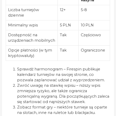
kasyna
Liczba turniejów
12+
5‑8
dziennie
Minimalny wpis
5 PLN
10 PLN
Dostępność na
Tak
Częściowo
urządzeniach mobilnych
Opcje płatności (w tym
Tak
Ograniczone
kryptowaluty)
Sprawdź harmonogram – Firespin publikuje
kalendarz turniejów na swojej stronie, co
pozwala zaplanować udział z wyprzedzeniem.
Zwróć uwagę na stawkę wpisu – niższy wpis
zmniejsza ryzyko, ale także ogranicza
potencjalną wygraną. Dla początkujących zaleca
się startować od najniższych stawek.
Zobacz format gry – niektóre turnieje są oparte
na slotach, inne na ruletce lub blackjacku.