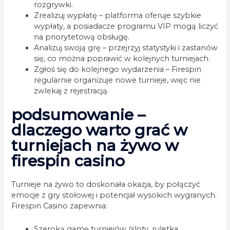
rozgrywki.
Zrealizuj wypłatę – platforma oferuje szybkie
wypłaty, a posiadacze programu VIP mogą liczyć
na priorytetową obsługę.
Analizuj swoją grę – przejrzyj statystyki i zastanów
się, co można poprawić w kolejnych turniejach.
Zgłoś się do kolejnego wydarzenia – Firespin
regularnie organizuje nowe turnieje, więc nie
zwlekaj z rejestracją.
podsumowanie –
dlaczego warto grać w
turniejach na żywo w
firespin casino
Turnieje na żywo to doskonała okazja, by połączyć
emocje z gry stołowej i potencjał wysokich wygranych.
Firespin Casino zapewnia:
Szeroką gamę turniejów (sloty, ruletka,