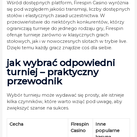
Wśród dostępnych platform, Firespin Casino wyróżnia
się pod względem jakości transmisji, liczby dostępnych
stołów i elastycznych zasad uczestnictwa. W
przeciwieństwie do niektórych konkurentów, którzy
ograniczają turnieje do jednego rodzaju gry, Firespin
oferuje turnieje zarówno w klasycznych grach
stołowych, jak i w nowoczesnych slotach w trybie live.
Dzięki temu każdy gracz znajdzie coś dla siebie.
jak wybrać odpowiedni
turniej – praktyczny
przewodnik
Wybór turnieju może wydawać się prosty, ale istnieje
kilka czynników, które warto wziąć pod uwagę, aby
zwiększyć szanse na sukces.
Cecha
Firespin
Inne
Casino
popularne