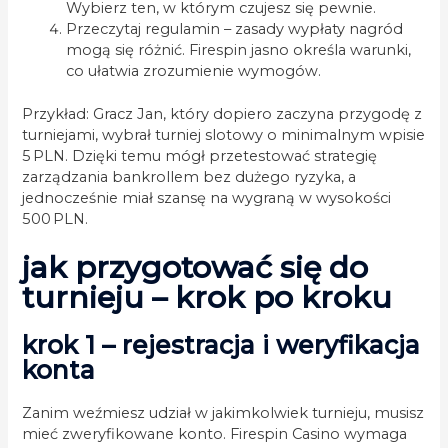
Wybierz ten, w którym czujesz się pewnie.
Przeczytaj regulamin – zasady wypłaty nagród
mogą się różnić. Firespin jasno określa warunki,
co ułatwia zrozumienie wymogów.
Przykład: Gracz Jan, który dopiero zaczyna przygodę z
turniejami, wybrał turniej slotowy o minimalnym wpisie
5 PLN. Dzięki temu mógł przetestować strategię
zarządzania bankrollem bez dużego ryzyka, a
jednocześnie miał szansę na wygraną w wysokości
500 PLN.
jak przygotować się do
turnieju – krok po kroku
krok 1 – rejestracja i weryfikacja
konta
Zanim weźmiesz udział w jakimkolwiek turnieju, musisz
mieć zweryfikowane konto. Firespin Casino wymaga