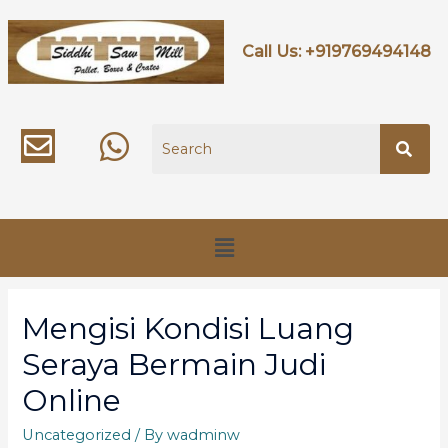
Call Us:
+919769494148
Mengisi Kondisi Luang
Seraya Bermain Judi
Online
Uncategorized
/ By
wadminw