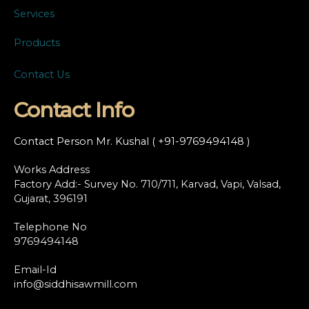
Services
Products
Contact Us
Contact Info
Contact Person Mr. Kushal ( +91-9769494148 )
Works Address
Factory Add:- Survey No. 710/711, Karvad, Vapi, Valsad,
Gujarat, 396191
Telephone No
9769494148
Email-Id
info@siddhisawmill.com