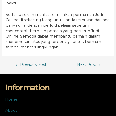
waktu.
Serta itu sekian manfaat dimainkan permainan Judi
Online di sekarang luang untuk anda temukan dan ada
banyak hal dengan perlu dipelajari sebelum
mencontoh bermain pemain yang bertaruh Judi
Online. Semoga dapat membantu pemain dalam
menemukan situs yang terpercaya untuk bermain
sampai mencari lingkungan.
←
Previous Post
Next Post
→
Information
Home
About