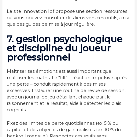
Le site Innovation Idf propose une section ressources
où vous pouvez consulter des liens vers ces outils, ainsi
que des guides de mise à jour régulière.
7. gestion psychologique
et discipline du joueur
professionnel
Maîtriser ses émotions est aussi important que
maîtriser les maths. Le “tilt” – réaction impulsive après
une perte – conduit rapidement à des mises
excessives. Instaurer une routine de revue de session,
avec un journal de jeu détaillant chaque pari, le
raisonnement et le résultat, aide à détecter les biais
cognitifs.
Fixez des limites de perte quotidiennes (ex. 5 % du
capital) et des objectifs de gain réalistes (ex. 10 % du
bankroll mensuel). Respectez ces seuils sans