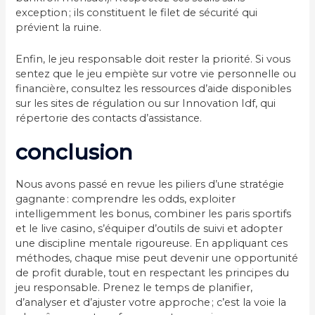
exception ; ils constituent le filet de sécurité qui
prévient la ruine.
Enfin, le jeu responsable doit rester la priorité. Si vous
sentez que le jeu empiète sur votre vie personnelle ou
financière, consultez les ressources d’aide disponibles
sur les sites de régulation ou sur Innovation Idf, qui
répertorie des contacts d’assistance.
conclusion
Nous avons passé en revue les piliers d’une stratégie
gagnante : comprendre les odds, exploiter
intelligemment les bonus, combiner les paris sportifs
et le live casino, s’équiper d’outils de suivi et adopter
une discipline mentale rigoureuse. En appliquant ces
méthodes, chaque mise peut devenir une opportunité
de profit durable, tout en respectant les principes du
jeu responsable. Prenez le temps de planifier,
d’analyser et d’ajuster votre approche ; c’est la voie la