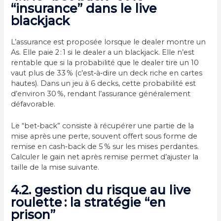
“insurance” dans le live
blackjack
L’assurance est proposée lorsque le dealer montre un
As. Elle paie 2 : 1 si le dealer a un blackjack. Elle n’est
rentable que si la probabilité que le dealer tire un 10
vaut plus de 33 % (c’est‑à‑dire un deck riche en cartes
hautes). Dans un jeu à 6 decks, cette probabilité est
d’environ 30 %, rendant l’assurance généralement
défavorable.
Le “bet‑back” consiste à récupérer une partie de la
mise après une perte, souvent offert sous forme de
remise en cash‑back de 5 % sur les mises perdantes.
Calculer le gain net après remise permet d’ajuster la
taille de la mise suivante.
4.2. gestion du risque au live
roulette : la stratégie “en
prison”