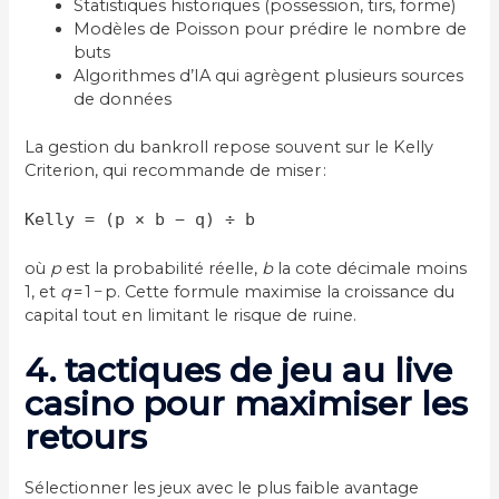
Statistiques historiques (possession, tirs, forme)
Modèles de Poisson pour prédire le nombre de
buts
Algorithmes d’IA qui agrègent plusieurs sources
de données
La gestion du bankroll repose souvent sur le Kelly
Criterion, qui recommande de miser :
Kelly = (p × b − q) ÷ b
où
p
est la probabilité réelle,
b
la cote décimale moins
1, et
q
= 1 − p. Cette formule maximise la croissance du
capital tout en limitant le risque de ruine.
4. tactiques de jeu au live
casino pour maximiser les
retours
Sélectionner les jeux avec le plus faible avantage