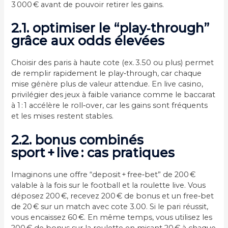
3 000 € avant de pouvoir retirer les gains.
2.1. optimiser le “play‑through”
grâce aux odds élevées
Choisir des paris à haute cote (ex. 3.50 ou plus) permet
de remplir rapidement le play‑through, car chaque
mise génère plus de valeur attendue. En live casino,
privilégier des jeux à faible variance comme le baccarat
à 1 : 1 accélère le roll‑over, car les gains sont fréquents
et les mises restent stables.
2.2. bonus combinés
sport + live : cas pratiques
Imaginons une offre “deposit + free‑bet” de 200 €
valable à la fois sur le football et la roulette live. Vous
déposez 200 €, recevez 200 € de bonus et un free‑bet
de 20 € sur un match avec cote 3.00. Si le pari réussit,
vous encaissez 60 €. En même temps, vous utilisez les
200 € de bonus sur la roulette en misant 20 € à chaque