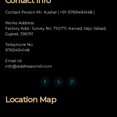
Contact Info
Contact Person Mr. Kushal ( +91-9769494148 )
Works Address
Factory Add:- Survey No. 710/711, Karvad, Vapi, Valsad,
Gujarat, 396191
Telephone No
9769494148
Email-Id
info@siddhisawmill.com
Location Map