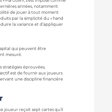
s « Pai Gow », s’est imposé comme
es dernières années, notamment
sibilité de jouer à tout moment
duits par la simplicité du « hand
duire la variance et d’appliquer
capital qui peuvent être
ent mesuré.
 stratégies éprouvées,
jectif est de fournir aux joueurs
rvant une discipline financière
r
e joueur reçoit sept cartes qu’il