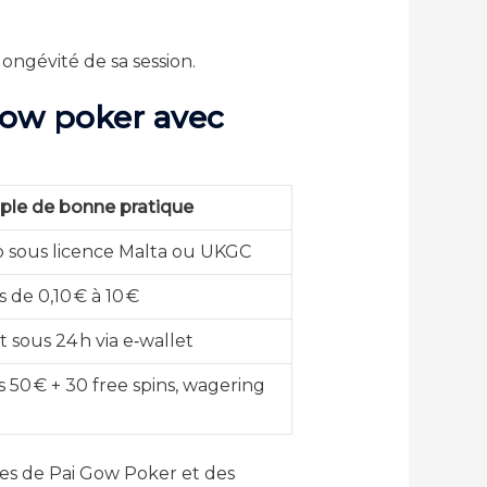
longévité de sa session.
 gow poker avec
le de bonne pratique
o sous licence Malta ou UKGC
 de 0,10 € à 10 €
t sous 24 h via e‑wallet
 50 € + 30 free spins, wagering
bles de Pai Gow Poker et des