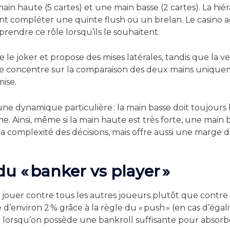
ain haute (5 cartes) et une main basse (2 cartes). La hiér
ant compléter une quinte flush ou un brelan. Le casino a
rendre ce rôle lorsqu’ils le souhaitent.
se le joker et propose des mises latérales, tandis que la 
t se concentre sur la comparaison des deux mains uniquem
mise.
une dynamique particulière : la main basse doit toujours 
e. Ainsi, même si la main haute est très forte, une main 
 la complexité des décisions, mais offre aussi une marg
du « banker vs player »
ie jouer contre tous les autres joueurs plutôt que contre 
’environ 2 % grâce à la règle du « push » (en cas d’égali
e lorsqu’on possède une bankroll suffisante pour absorbe