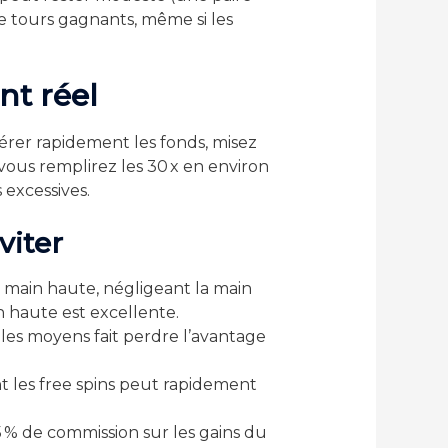
 tours gagnants, même si les
nt réel
bérer rapidement les fonds, misez
n, vous remplirez les 30 x en environ
 excessives.
viter
a main haute, négligeant la main
n haute est excellente.
 les moyens fait perdre l’avantage
t les free spins peut rapidement
 5 % de commission sur les gains du