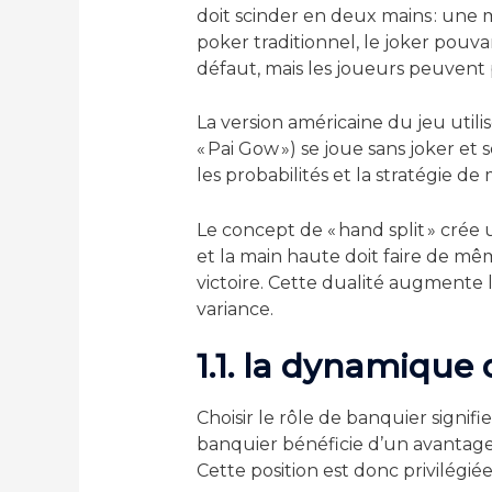
doit scinder en deux mains : une m
poker traditionnel, le joker pouv
défaut, mais les joueurs peuvent p
La version américaine du jeu utili
« Pai Gow ») se joue sans joker e
les probabilités et la stratégie de 
Le concept de « hand split » crée 
et la main haute doit faire de mêm
victoire. Cette dualité augmente
variance.
1.1. la dynamique 
Choisir le rôle de banquier signif
banquier bénéficie d’un avantage d
Cette position est donc privilégié