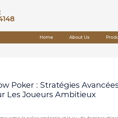
:
4148
Home
About Us
Prod
Gow Poker : Stratégies Avancée
ur Les Joueurs Ambitieux