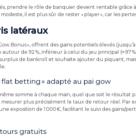
és, prendre le rôle de banquier devient rentable grâce à 
este, il est plus sûr de rester « player », car les pertes s
ris latéraux
 Gow Bonus », offrent des gains potentiels élevés (jusqu’à
autour de 92 %, inférieur à celui du jeu principal (≈ 97 %
surplus de bankroll et souhaite ajouter du piquant, mais 
le.
« flat betting » adapté au pai gow
 la même somme à chaque main, quel que soit le résultat
e mesurer plus précisément le taux de retour réel. Par 
 exposition de 1 000 €, facilitant le suivi des gains/per
 tours gratuits