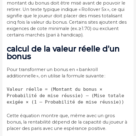
montant du bonus doit être misé avant de pouvoir le
retirer. Un texte typique indique « Rollover 5x », ce qui
signifie que le joueur doit placer des mises totalisant
cinq fois la valeur du bonus. Certains sites ajoutent des
exigences de cote minimale (ex. ≥ 1.70) ou excluent
certains marchés (pari à handicap).
calcul de la valeur réelle d’un
bonus
Pour transformer un bonus en « bankroll
additionnelle », on utilise la formule suivante :
Valeur réelle = (Montant du bonus ×
Probabilité de mise réussie) – (Mise totale
exigée × (1 – Probabilité de mise réussie))
Cette équation montre que, même avec un gros
bonus, la rentabilité dépend de la capacité du joueur à
placer des paris avec une espérance positive.