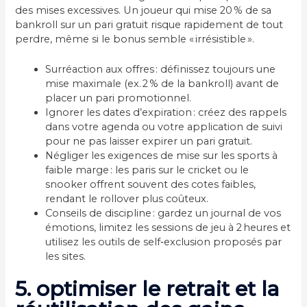
des mises excessives. Un joueur qui mise 20 % de sa
bankroll sur un pari gratuit risque rapidement de tout
perdre, même si le bonus semble « irrésistible ».
Surréaction aux offres : définissez toujours une
mise maximale (ex. 2 % de la bankroll) avant de
placer un pari promotionnel.
Ignorer les dates d’expiration : créez des rappels
dans votre agenda ou votre application de suivi
pour ne pas laisser expirer un pari gratuit.
Négliger les exigences de mise sur les sports à
faible marge : les paris sur le cricket ou le
snooker offrent souvent des cotes faibles,
rendant le rollover plus coûteux.
Conseils de discipline : gardez un journal de vos
émotions, limitez les sessions de jeu à 2 heures et
utilisez les outils de self‑exclusion proposés par
les sites.
5. optimiser le retrait et la