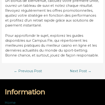
un bonus de bienvenue, calculez votre première unité,
ouvrez un tableau de suivi et notez chaque résultat.
Revoyez régulièrement les offres promotionnelles,
ajustez votre stratégie en fonction des performances
et profitez d’un retrait rapide grâce aux solutions de
paiement instantané.
Pour approfondir le sujet, explorez les guides
disponibles sur Campus Fle, qui répertorient les
meilleures pratiques du meilleur casino en ligne et les
dernières actualités du monde du sport‑betting.
Bonne chance, et surtout, jouez de façon responsable.
←
Previous Post
Next Post
→
Information
Home