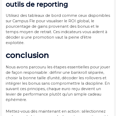
outils de reporting
Utilisez des tableaux de bord comme ceux disponibles
sur Campus Fle pour visualiser le ROI global, le
pourcentage de gains provenant des bonus et le
temps moyen de retrait. Ces indicateurs vous aident à
décider si une promotion vaut la peine d’être
exploitée.
conclusion
Nous avons parcouru les étapes essentielles pour jouer
de façon responsable : définir une bankroll séparée,
choisir la bonne taille d’unité, décoder les rollovers et
intégrer les bonus sans compromettre la discipline. En
suivant ces principes, chaque euro reçu devient un
levier de performance plutôt qu’un simple cadeau
éphémère.
Mettez‑vous dès maintenant en action : sélectionnez