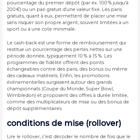
pourcentage du premier dépôt (par ex. 100 % jusqu’à
200 €) ou un pari gratuit d’une valeur fixe. Les paris
gratuits, quant à eux, permettent de placer une mise
sans risquer son propre argent, souvent limitées à un
sport ou à une cote minimale.
Le cash‑back est une forme de remboursement qui
restitue un pourcentage des pertes nettes sur une
période donnée, typiquement 10 % à 15 %. Les
programmes de fidélité offrent des points
échangeables contre des paris, des bonus ou même
des cadeaux matériels. Enfin, les promotions
événementielles surgissent autour des grands
championnats (Coupe du Monde, Super Bowl,
Wimbledon) et proposent des offres à durée limitée,
comme des multiplicateurs de mise ou des bonus de
dépôt supplémentaires.
conditions de mise (rollover)
Lire le rollover, c’est décoder le nombre de fois que le