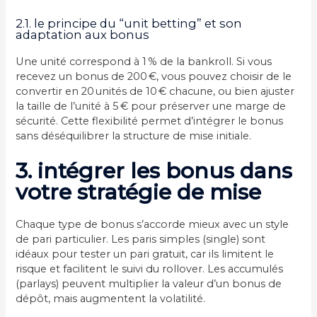
2.1. le principe du “unit betting” et son
adaptation aux bonus
Une unité correspond à 1 % de la bankroll. Si vous
recevez un bonus de 200 €, vous pouvez choisir de le
convertir en 20 unités de 10 € chacune, ou bien ajuster
la taille de l’unité à 5 € pour préserver une marge de
sécurité. Cette flexibilité permet d’intégrer le bonus
sans déséquilibrer la structure de mise initiale.
3. intégrer les bonus dans
votre stratégie de mise
Chaque type de bonus s’accorde mieux avec un style
de pari particulier. Les paris simples (single) sont
idéaux pour tester un pari gratuit, car ils limitent le
risque et facilitent le suivi du rollover. Les accumulés
(parlays) peuvent multiplier la valeur d’un bonus de
dépôt, mais augmentent la volatilité.