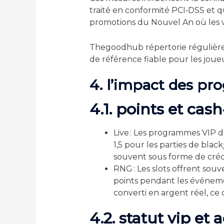
traité en conformité PCI‑DSS et q
promotions du Nouvel An où les
Thegoodhub répertorie régulièremen
de référence fiable pour les joueu
4. l’impact des pro
4.1. points et cas
Live : Les programmes VIP d
1,5 pour les parties de blac
souvent sous forme de crédi
RNG : Les slots offrent sou
points pendant les événemen
converti en argent réel, ce q
4.2. statut vip et 