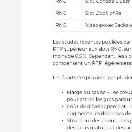
RNG
Slot
Gonzo’s Quest
RNG
Slot
Book of Ra
RNG
Vidéo‑poker Jacks o
Les études récentes publiées par
RTP supérieur aux slots RNG, sur
moins de 0,5 %. Cependant, les sl
compensent un RTP légèrement 
Les écarts s’expliquent par plusieu
Marge du casino – Les croupi
pour attirer les gros parieur
Coût de développement – Le
augmente les dépenses de p
Structure des bonus – Les pr
des tours gratuits et des jac