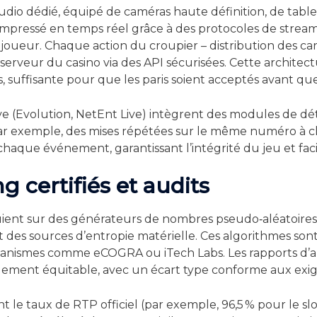
tudio dédié, équipé de caméras haute définition, de tabl
compressé en temps réel grâce à des protocoles de strea
joueur. Chaque action du croupier – distribution des cart
serveur du casino via des API sécurisées. Cette architec
 suffisante pour que les paris soient acceptés avant que 
Live (Evolution, NetEnt Live) intègrent des modules de d
 exemple, des mises répétées sur le même numéro à ch
aque événement, garantissant l’intégrité du jeu et facil
g certifiés et audits
uient sur des générateurs de nombres pseudo‑aléatoires 
t des sources d’entropie matérielle. Ces algorithmes sont
rganismes comme eCOGRA ou iTech Labs. Les rapports d’
iquement équitable, avec un écart type conforme aux exi
t le taux de RTP officiel (par exemple, 96,5 % pour le sl