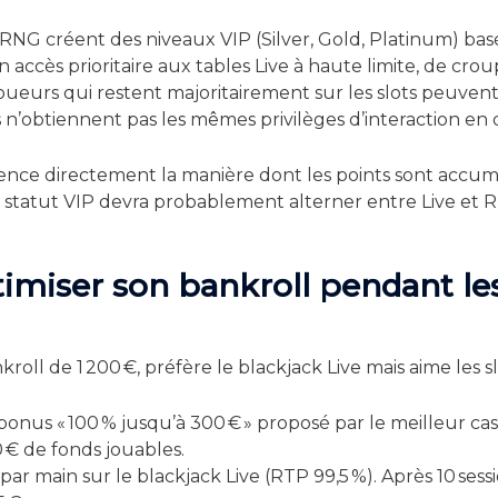
 RNG créent des niveaux VIP (Silver, Gold, Platinum) basé
accès prioritaire aux tables Live à haute limite, de croupi
joueurs qui restent majoritairement sur les slots peuvent 
ls n’obtiennent pas les mêmes privilèges d’interaction en d
fluence directement la manière dont les points sont acc
e statut VIP devra probablement alterner entre Live et 
optimiser son bankroll pendant l
nkroll de 1 200 €, préfère le blackjack Live mais aime les s
 le bonus « 100 % jusqu’à 300 € » proposé par le meilleur 
 € de fonds jouables.
par main sur le blackjack Live (RTP 99,5 %). Après 10 sessi