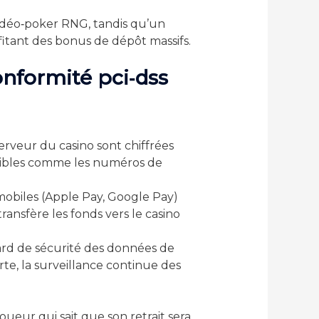
e vidéo‑poker RNG, tandis qu’un
fitant des bonus de dépôt massifs.
conformité pci‑dss
erveur du casino sont chiffrées
nsibles comme les numéros de
s mobiles (Apple Pay, Google Pay)
ransfère les fonds vers le casino
ard de sécurité des données de
rte, la surveillance continue des
ueur qui sait que son retrait sera