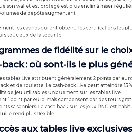
ue son wallet est protégé est plus enclin à miser régul
 volumes de dépôts augmentent.
t les casinos qui ont obtenu les certifications les plus
rs soucieux de la sécurité.
grammes de fidélité sur le choi
h‑back : où sont‑ils le plus gén
es tables Live attribuent généralement 2 points par eur
kjack et de roulette. Le cash‑back Live peut atteindre 15
ts de jeu utilisables uniquement sur les tables Live.
vent 1 point par euro, mais compensent par des tours grat
ts saisonniers. Le cash‑back sur les jeux RNG est habit
ui le rend plus flexible.
accès aux tables live exclusive