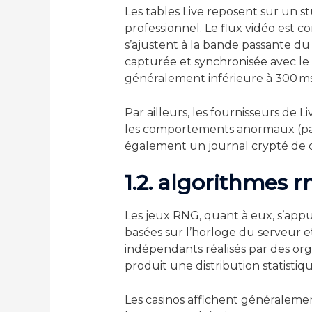
Les tables Live reposent sur un s
professionnel. Le flux vidéo est 
s’ajustent à la bande passante du 
capturée et synchronisée avec le 
généralement inférieure à 300 ms,
Par ailleurs, les fournisseurs de 
les comportements anormaux (par
également un journal crypté de ch
1.2. algorithmes rn
Les jeux RNG, quant à eux, s’app
basées sur l’horloge du serveur e
indépendants réalisés par des o
produit une distribution statist
Les casinos affichent généralemen