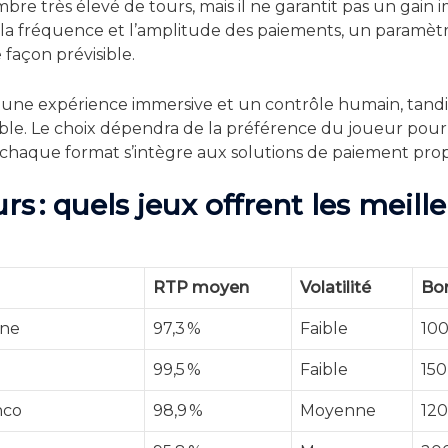
e très élevé de tours, mais il ne garantit pas un gain im
 la fréquence et l’amplitude des paiements, un paramètr
 façon prévisible.
nt une expérience immersive et un contrôle humain, tand
le. Le choix dépendra de la préférence du joueur pour l’
t chaque format s’intègre aux solutions de paiement prop
rs : quels jeux offrent les meill
RTP moyen
Volatilité
Bon
nne
97,3 %
Faible
100
99,5 %
Faible
150
nco
98,9 %
Moyenne
120