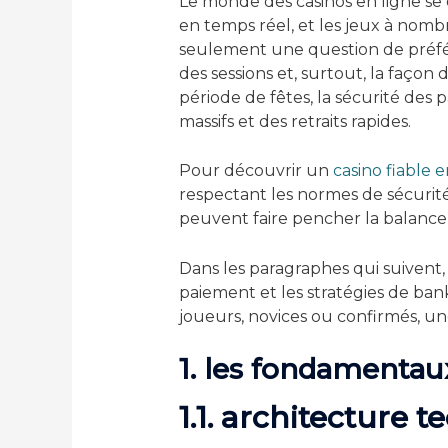
Le monde des casinos en ligne se d
en temps réel, et les jeux à nombr
seulement une question de préfére
des sessions et, surtout, la façon
période de fêtes, la sécurité des 
massifs et des retraits rapides.
Pour découvrir un
casino fiable e
respectant les normes de sécurité l
peuvent faire pencher la balance 
Dans les paragraphes qui suivent
paiement et les stratégies de ban
joueurs, novices ou confirmés, un
1. les fondamentau
1.1. architecture 