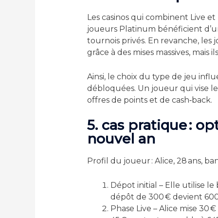
Les casinos qui combinent Live et
joueurs Platinum bénéficient d’un 
tournois privés. En revanche, les 
grâce à des mises massives, mais i
Ainsi, le choix du type de jeu in
débloquées. Un joueur qui vise l
offres de points et de cash‑back.
5. cas pratique : 
nouvel an
Profil du joueur : Alice, 28 ans, ba
Dépot initial – Elle utilise
dépôt de 300 € devient 600
Phase Live – Alice mise 30 € 