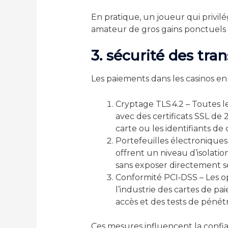
En pratique, un joueur qui privilég
amateur de gros gains ponctuels po
3. sécurité des tra
Les paiements dans les casinos en
Cryptage TLS 4.2 – Toutes l
avec des certificats SSL de
carte ou les identifiants de
Portefeuilles électroniques 
offrent un niveau d’isolatio
sans exposer directement s
Conformité PCI‑DSS – Les op
l’industrie des cartes de pa
accès et des tests de pénétr
Ces mesures influencent la confian