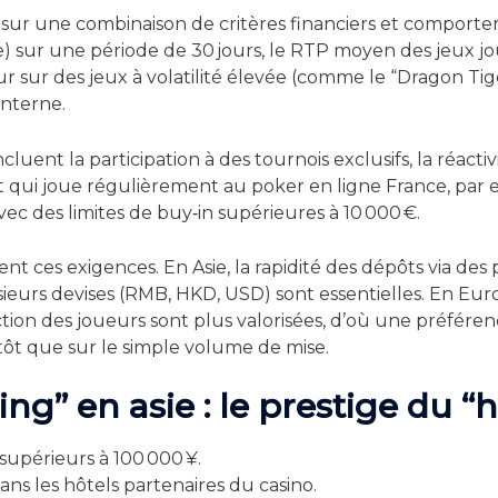
e sur une combinaison de critères financiers et comport
) sur une période de 30 jours, le RTP moyen des jeux jo
ur sur des jeux à volatilité élevée (comme le “Dragon Tig
interne.
ent la participation à des tournois exclusifs, la réacti
nt qui joue régulièrement au poker en ligne France, par 
ec des limites de buy‑in supérieures à 10 000 €.
nt ces exigences. En Asie, la rapidité des dépôts via des 
sieurs devises (RMB, HKD, USD) sont essentielles. En Euro
ion des joueurs sont plus valorisées, d’où une préfér
utôt que sur le simple volume de mise.
ing” en asie : le prestige du “h
upérieurs à 100 000 ¥.
ans les hôtels partenaires du casino.