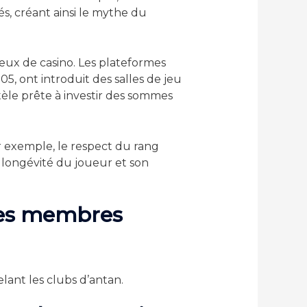
és, créant ainsi le mythe du
jeux de casino. Les plateformes
5, ont introduit des salles de jeu
tèle prête à investir des sommes
ar exemple, le respect du rang
a longévité du joueur et son
 des membres
lant les clubs d’antan.