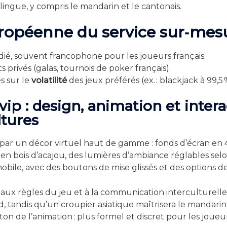
lingue, y compris le mandarin et le cantonais.
uropéenne du service sur‑mes
ié, souvent francophone pour les joueurs français.
 privés (galas, tournois de poker français).
s sur le
volatilité
des jeux préférés (ex. : blackjack à 99,5
 vip : design, animation et inter
ltures
t par un décor virtuel haut de gamme : fonds d’écran en
 en bois d’acajou, des lumières d’ambiance réglables sel
bile, avec des boutons de mise glissés et des options de
is aux règles du jeu et à la communication interculturel
d, tandis qu’un croupier asiatique maîtrisera le mandarin, 
on de l’animation : plus formel et discret pour les joue