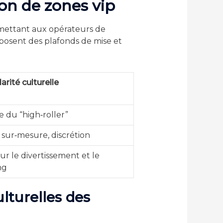
tion de zones vip
rmettant aux opérateurs de
mposent des plafonds de mise et
arité culturelle
e du “high‑roller”
 sur‑mesure, discrétion
ur le divertissement et le
ng
ulturelles des