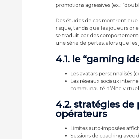
promotions agressives (ex. : “dou
Des études de cas montrent que le
risque, tandis que les joueurs orie
se traduit par des comportements 
une série de pertes, alors que les
4.1. le “gaming id
Les avatars personnalisés (c
Les réseaux sociaux intern
communauté d’élite virtuel
4.2. stratégies de
opérateurs
Limites auto‑imposées affich
Sessions de coaching avec d