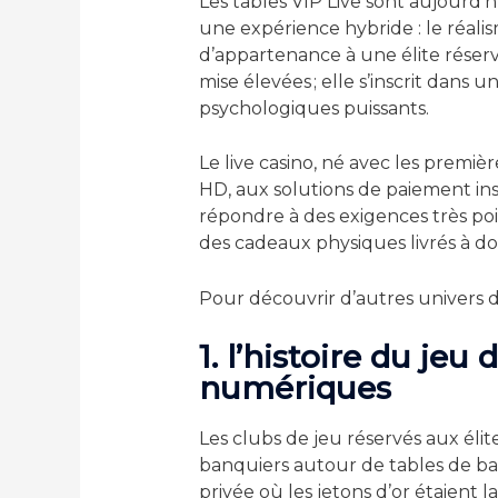
Les tables VIP Live sont aujourd’hu
une expérience hybride : le réalis
d’appartenance à une élite réserv
mise élevées ; elle s’inscrit dans 
psychologiques puissants.
Le live casino, né avec les premi
HD, aux solutions de paiement ins
répondre à des exigences très poi
des cadeaux physiques livrés à do
Pour découvrir d’autres univers d
1. l’histoire du jeu
numériques
Les clubs de jeu réservés aux élites
banquiers autour de tables de bac
privée où les jetons d’or étaient 