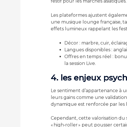
festif pour les marchés asiatiques.
Les plateformes ajustent égaleme
une musique lounge française, ta
effets lumineux rappelant les fest
Décor : marbre, cuir, éclair
Langues disponibles : anglai
Offres en temps réel : bon
la session Live.
4. les enjeux psych
Le sentiment d’appartenance à u
leurs gains comme une validation 
dynamique est renforcée par les 
Cependant, cette valorisation du
« high‑roller » peut pousser certai