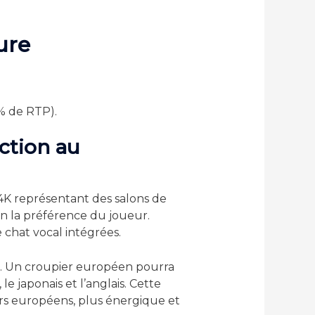
ure
 % de RTP).
action au
 4K représentant des salons de
on la préférence du joueur.
 chat vocal intégrées.
le. Un croupier européen pourra
le japonais et l’anglais. Cette
urs européens, plus énergique et