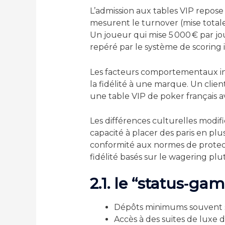
L’admission aux tables VIP repos
mesurent le turnover (mise totale
Un joueur qui mise 5 000 € par jo
repéré par le système de scoring 
Les facteurs comportementaux inclu
la fidélité à une marque. Un clie
une table VIP de poker français av
Les différences culturelles modifie
capacité à placer des paris en plu
conformité aux normes de protect
fidélité basés sur le wagering pl
2.1. le “status‑gam
Dépôts minimums souvent s
Accès à des suites de luxe d