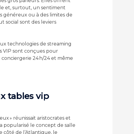
es gros parieurs. Elles offrent
ale et, surtout, un sentiment
us généreux ou à des limites de
t social sont des leviers
 aux technologies de streaming
les VIP sont conçues pour
de conciergerie 24 h/24 et même
ux tables vip
eux » réunissait aristocrates et
a popularisé le concept de salle
 côté de l’Atlantique, le