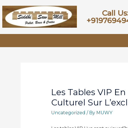
Call Us
+91976949
Les Tables VIP En
Culturel Sur L’exc
Uncategorized
/ By
MUWY