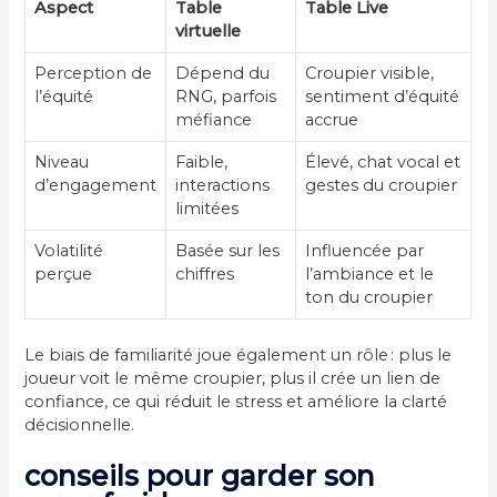
Aspect
Table
Table Live
virtuelle
Perception de
Dépend du
Croupier visible,
l’équité
RNG, parfois
sentiment d’équité
méfiance
accrue
Niveau
Faible,
Élevé, chat vocal et
d’engagement
interactions
gestes du croupier
limitées
Volatilité
Basée sur les
Influencée par
perçue
chiffres
l’ambiance et le
ton du croupier
Le biais de familiarité joue également un rôle : plus le
joueur voit le même croupier, plus il crée un lien de
confiance, ce qui réduit le stress et améliore la clarté
décisionnelle.
conseils pour garder son