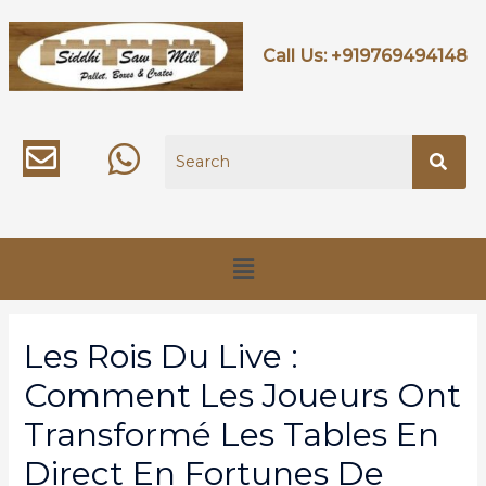
Call Us:
+919769494148
Les Rois Du Live :
Comment Les Joueurs Ont
Transformé Les Tables En
Direct En Fortunes De