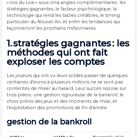
« rois du Live » sous cinq angles complémentaires : les
stratégies gagnantes, le facteur psychologique, la
technologie qui rend les tables crédibles, le timing
particulier du Nouvel An, et enfin les tendances qui
façonneront les prochains millionnaires.
1. stratégies gagnantes : les
méthodes qui ont fait
exploser les comptes
Les joueurs qui ont vu leurs soldes passer de quelques
centaines d’euros à plusieurs millions ne se sont pas
contentés de miser au hasard. Leur succès repose sur
trois piliers : une gestion rigoureuse de la bankroll, le
choix précis des jeux et des moments de mise, et
l’exploitation des promotions de fin d’année.
gestion de la bankroll