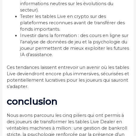
informations neutres sur les évolutions du
secteur).
Tester les tables Live en crypto sur des
plateformes reconnues avant de transférer des
fonds importants.
Investir dans la formation : des cours en ligne sur
l’analyse de données de jeu et la psychologie du
joueur permettent de mieux exploiter les futures
IA d’assistance.
Ces tendances laissent entrevoir un avenir où les tables
Live deviendront encore plus immersives, sécurisées et
potentiellement lucratives pour les joueurs qui sauront
s’adapter.
conclusion
Nous avons parcouru les cinq piliers qui ont permis à
des joueurs de transformer les tables Live Dealer en
véritables machines à million : une gestion de bankroll
stricte, la psychologie renforcée par la présence d’un