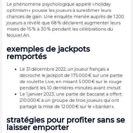
Le phénomène psychologique appelé « holiday
optimism » pousse les joueurs à surestimer leurs
chances de gain. Une enquête menée auprès de 1 200
joueurs a révélé que 68 % déclarent augmenter leurs
mises de 15 % à 30 % pendant les célébrations du
Nouvel An.
exemples de jackpots
remportés
Le 31 décembre 2022, un joueur français a
décroché le jackpot de 175 000 € sur une partie
de roulette Live, en misant 5 000 € sur le rouge
pendant les 10 dernières minutes avant minuit.
Le 1 janvier 2023, une partie de baccarat a offert
210 000 € à un groupe de trois joueurs qui ont
partagé la mise de 12 000 € sur le « banker ».
stratégies pour profiter sans se
laisser emporter