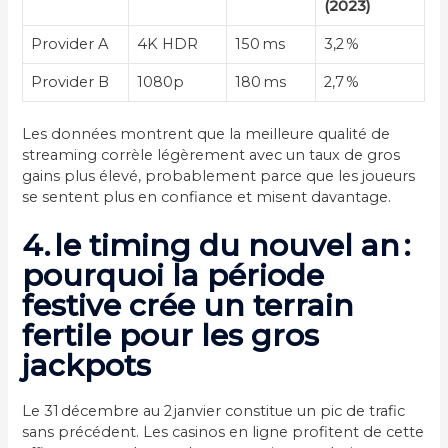
(2023)
Provider A
4K HDR
150 ms
3,2 %
Provider B
1080p
180 ms
2,7 %
Les données montrent que la meilleure qualité de
streaming corrèle légèrement avec un taux de gros
gains plus élevé, probablement parce que les joueurs
se sentent plus en confiance et misent davantage.
4. le timing du nouvel an :
pourquoi la période
festive crée un terrain
fertile pour les gros
jackpots
Le 31 décembre au 2 janvier constitue un pic de trafic
sans précédent. Les casinos en ligne profitent de cette