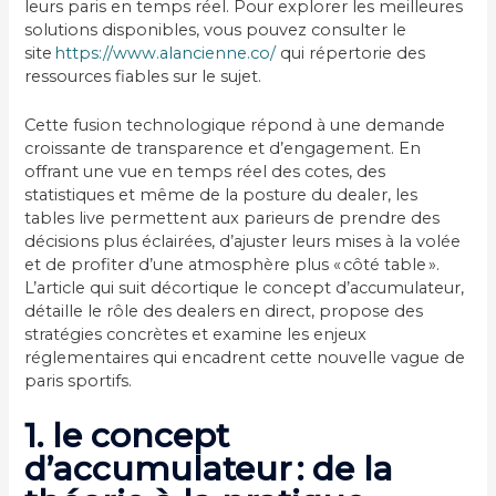
leurs paris en temps réel. Pour explorer les meilleures
solutions disponibles, vous pouvez consulter le
site
https://www.alancienne.co/
qui répertorie des
ressources fiables sur le sujet.
Cette fusion technologique répond à une demande
croissante de transparence et d’engagement. En
offrant une vue en temps réel des cotes, des
statistiques et même de la posture du dealer, les
tables live permettent aux parieurs de prendre des
décisions plus éclairées, d’ajuster leurs mises à la volée
et de profiter d’une atmosphère plus « côté table ».
L’article qui suit décortique le concept d’accumulateur,
détaille le rôle des dealers en direct, propose des
stratégies concrètes et examine les enjeux
réglementaires qui encadrent cette nouvelle vague de
paris sportifs.
1. le concept
d’accumulateur : de la