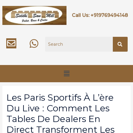
Call Us:
+919769494148
Les Paris Sportifs À L’ère
Du Live : Comment Les
Tables De Dealers En
Direct Transforment Les