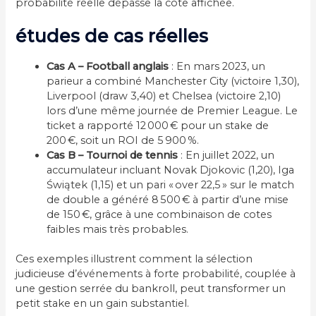
probabilité réelle dépasse la cote affichée.
études de cas réelles
Cas A – Football anglais
: En mars 2023, un
parieur a combiné Manchester City (victoire 1,30),
Liverpool (draw 3,40) et Chelsea (victoire 2,10)
lors d’une même journée de Premier League. Le
ticket a rapporté 12 000 € pour un stake de
200 €, soit un ROI de 5 900 %.
Cas B – Tournoi de tennis
: En juillet 2022, un
accumulateur incluant Novak Djokovic (1,20), Iga
Świątek (1,15) et un pari « over 22,5 » sur le match
de double a généré 8 500 € à partir d’une mise
de 150 €, grâce à une combinaison de cotes
faibles mais très probables.
Ces exemples illustrent comment la sélection
judicieuse d’événements à forte probabilité, couplée à
une gestion serrée du bankroll, peut transformer un
petit stake en un gain substantiel.