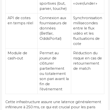
sportives (but,
« over/under »
panier, touche)
API de cotes
Connexion aux
Synchronisation
en temps réel
fournisseurs de
millisecondes
données
entre le flux
(Betfair,
vidéo et les
OddsPortal)
fluctuations de
cote
Module de
Permet au
Réduction du
cash‑out
joueur de
risque en cas de
clôturer
retournement
partiellement
de match
ou totalement
son pari avant la
fin de
l’événement
Cette infrastructure assure une latence généralement
inférieure à 250 ms, ce qui est crucial pour les paris