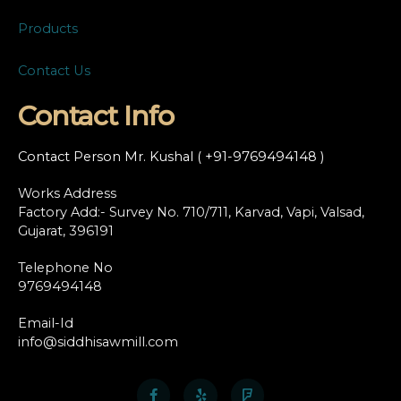
Products
Contact Us
Contact Info
Contact Person Mr. Kushal ( +91-9769494148 )
Works Address
Factory Add:- Survey No. 710/711, Karvad, Vapi, Valsad,
Gujarat, 396191
Telephone No
9769494148
Email-Id
info@siddhisawmill.com