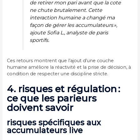
de retirer mon pari avant que la cote
ne chute brutalement. Cette
interaction humaine a changé ma
façon de gérer les accumulateurs »,
ajoute Sofia L., analyste de paris
sportifs.
Ces retours montrent que l’ajout d’une couche
humaine améliore la réactivité et la prise de décision, à
condition de respecter une discipline stricte.
4. risques et régulation :
ce que les parieurs
doivent savoir
risques spécifiques aux
accumulateurs live