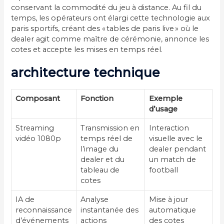
conservant la commodité du jeu à distance. Au fil du
temps, les opérateurs ont élargi cette technologie aux
paris sportifs, créant des « tables de paris live » où le
dealer agit comme maître de cérémonie, annonce les
cotes et accepte les mises en temps réel.
architecture technique
Composant
Fonction
Exemple
d’usage
Streaming
Transmission en
Interaction
vidéo 1080p
temps réel de
visuelle avec le
l’image du
dealer pendant
dealer et du
un match de
tableau de
football
cotes
IA de
Analyse
Mise à jour
reconnaissance
instantanée des
automatique
d’événements
actions
des cotes