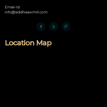
Email-Id
info@siddhisawmill.com
Location Map