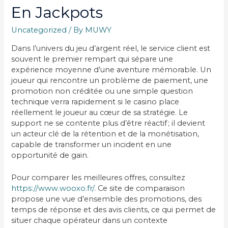
En Jackpots
Uncategorized
/ By
MUWY
Dans l’univers du jeu d’argent réel, le service client est
souvent le premier rempart qui sépare une
expérience moyenne d’une aventure mémorable. Un
joueur qui rencontre un problème de paiement, une
promotion non créditée ou une simple question
technique verra rapidement si le casino place
réellement le joueur au cœur de sa stratégie. Le
support ne se contente plus d’être réactif ; il devient
un acteur clé de la rétention et de la monétisation,
capable de transformer un incident en une
opportunité de gain.
Pour comparer les meilleures offres, consultez
https://www.wooxo.fr/
. Ce site de comparaison
propose une vue d’ensemble des promotions, des
temps de réponse et des avis clients, ce qui permet de
situer chaque opérateur dans un contexte