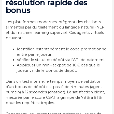
résolution rapide des
bonus
Les plateformes modernes intègrent des chatbots
alimentés par du traitement du langage naturel (NLP)
et du machine learning supervisé. Ces agents virtuels
peuvent :
Identifier instantanément le code promotionnel
entré par le joueur.
Vérifier le statut du dépôt via l’API de paiement.
Appliquer un mini‑jackpot de 10 € dès que le
joueur valide le bonus de dépôt.
Dans un test interne, le temps moyen de validation
d’un bonus de dépôt est passé de 4 minutes (agent
humain) à 12 secondes (chatbot). La satisfaction client,
mesurée par le score CSAT, a grimpé de 78 % à 91 %
pour les requêtes simples.