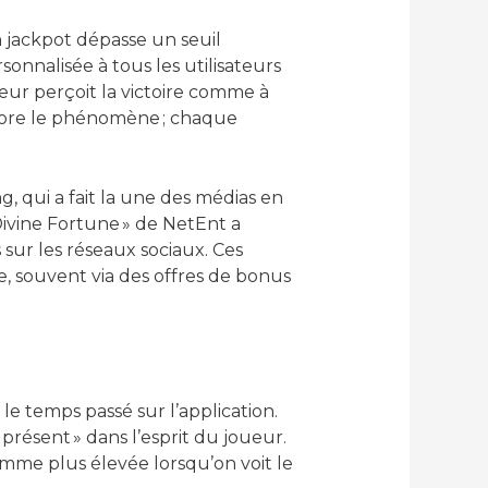
un jackpot dépasse un seuil
nnalisée à tous les utilisateurs
ueur perçoit la victoire comme à
encore le phénomène ; chaque
, qui a fait la une des médias en
Divine Fortune » de NetEnt a
sur les réseaux sociaux. Ces
re, souvent via des offres de bonus
e temps passé sur l’application.
 présent » dans l’esprit du joueur.
comme plus élevée lorsqu’on voit le