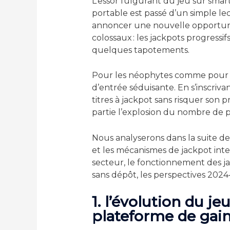
L’essor fulgurant du jeu sur smart
portable est passé d’un simple le
annoncer une nouvelle opportunit
colossaux : les jackpots progressi
quelques tapotements.
Pour les néophytes comme pour l
d’entrée séduisante. En s’inscriva
titres à jackpot sans risquer son 
partie l’explosion du nombre de pa
Nous analyserons dans la suite d
et les mécanismes de jackpot inte
secteur, le fonctionnement des jac
sans dépôt, les perspectives 202
1. l’évolution du j
plateforme de gain