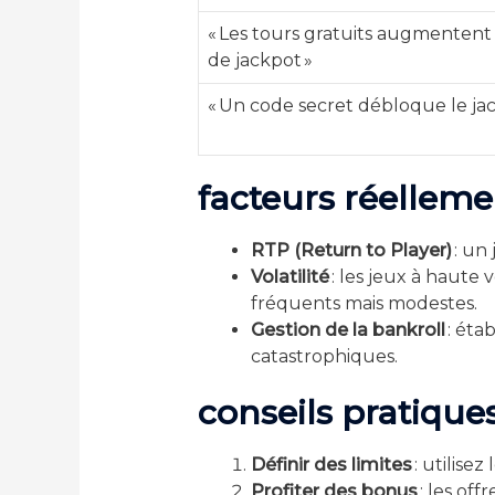
« Les tours gratuits augmentent
de jackpot »
« Un code secret débloque le jac
facteurs réelleme
RTP (Return to Player)
: un
Volatilité
: les jeux à haute v
fréquents mais modestes.
Gestion de la bankroll
: éta
catastrophiques.
conseils pratiques
Définir des limites
: utilise
Profiter des bonus
: les of