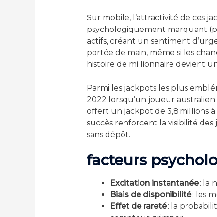
Sur mobile, l’attractivité de ces 
psychologiquement marquant (par 
actifs, créant un sentiment d’urge
portée de main, même si les chanc
histoire de millionnaire devient u
Parmi les jackpots les plus emblé
2022 lorsqu’un joueur australien 
offert un jackpot de 3,8 millions
succès renforcent la visibilité des
sans dépôt.
facteurs psycholo
Excitation instantanée
: la
Biais de disponibilité
: les 
Effet de rareté
: la probabil