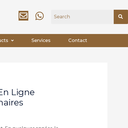
ucts
Services
Contact
En Ligne
naires