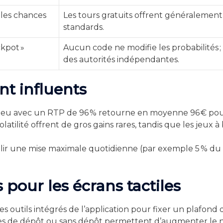
 les chances
Les tours gratuits offrent généralement
standards.
kpot »
Aucun code ne modifie les probabilités ; 
des autorités indépendantes.
nt influents
 jeu avec un RTP de 96 % retourne en moyenne 96 € pou
olatilité offrent de gros gains rares, tandis que les jeux 
blir une mise maximale quotidienne (par exemple 5 % du c
 pour les écrans tactiles
z les outils intégrés de l’application pour fixer un plafond
fres de dépôt ou sans dépôt permettent d’augmenter le 