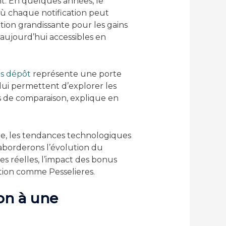
nt. En quelques années, le
où chaque notification peut
ion grandissante pour les gains
 aujourd’hui accessibles en
ns dépôt
représente une porte
 lui permettent d’explorer les
tes de comparaison, explique en
le, les tendances technologiques
 aborderons l’évolution du
es réelles, l’impact des bonus
tion comme Pesselieres.
ion à une