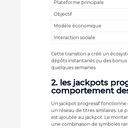
Plateforme principale
Objectif
Modèle économique
Interaction sociale
Cette transition a créé un écosy
dépôts instantanés ou des bonus s
quelques semaines.
2. les jackpots pro
comportement des
Un jackpot progressif fonctionne
un réseau de titres similaires. Le
est ajoutée au jackpot. Le montan
une combinaison de symboles rare