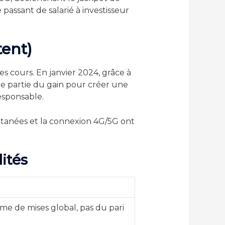
e passant de salarié à investisseur
tent)
es cours. En janvier 2024, grâce à
 une partie du gain pour créer une
esponsable.
stantanées et la connexion 4G/5G ont
ités
e de mises global, pas du pari