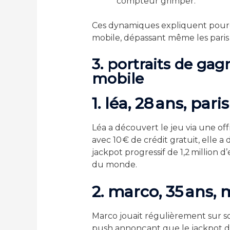
compteur grimper.
Ces dynamiques expliquent pourquo
mobile, dépassant même les paris
3. portraits de gag
mobile
1. léa, 28 ans, pari
Léa a découvert le jeu via une off
avec 10 € de crédit gratuit, elle a
jackpot progressif de 1,2 million
du monde.
2. marco, 35 ans,
Marco jouait régulièrement sur so
push annonçant que le jackpot dépa