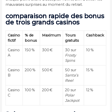
mauvaises surprises au moment du retrait.
comparaison rapide des bonus
de trois grands casinos
Casino
% de
Maximum
Tours
Cashback
fictif
bonus
gratuits
Casino
150 %
300 €
30 sur
10 %
A
Frosty
Spins
Casino
200 %
500 €
50 sur
15 %
B
Santa’s
Reel
Casino
100 %
200 €
20 sur
12 %
C
Polar
Jackpot