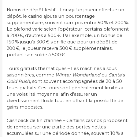
Bonus de dépôt festif – Lorsqu’un joueur effectue un
dépôt, le casino ajoute un pourcentage
supplémentaire, souvent compris entre 50 % et 200 %.
Le plafond varie selon l’opérateur : certains plafonnent
à 200 €, d’autres à 500 €. Par exemple, un bonus de
150 % jusqu’à 300 € signifie que pour un dépôt de
200 €, le joueur recevra 300 € supplémentaires,
portant son solde à 500 €.
Tours gratuits thématiques – Les machines à sous
saisonnières, comme
Winter Wonderland
ou
Santa’s
Gold Rush
, sont souvent accompagnées de 20 à 50
tours gratuits. Ces tours sont généralement limités à
une volatilité moyenne, afin d’assurer un
divertissement fluide tout en offrant la possibilité de
gains modestes.
Cashback de fin d’année – Certains casinos proposent
de rembourser une partie des pertes nettes
accumulées sur une période donnée, souvent 10 % à