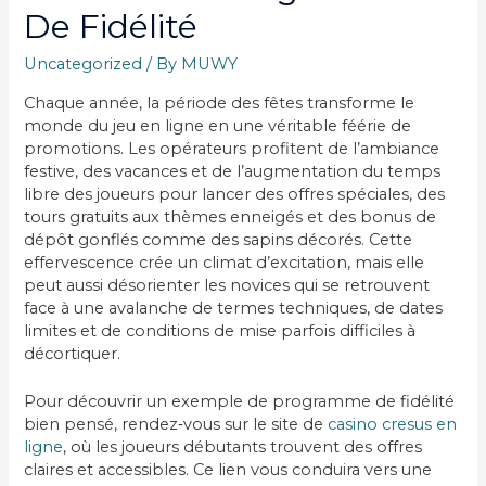
De Fidélité
Uncategorized
/ By
MUWY
Chaque année, la période des fêtes transforme le
monde du jeu en ligne en une véritable féérie de
promotions. Les opérateurs profitent de l’ambiance
festive, des vacances et de l’augmentation du temps
libre des joueurs pour lancer des offres spéciales, des
tours gratuits aux thèmes enneigés et des bonus de
dépôt gonflés comme des sapins décorés. Cette
effervescence crée un climat d’excitation, mais elle
peut aussi désorienter les novices qui se retrouvent
face à une avalanche de termes techniques, de dates
limites et de conditions de mise parfois difficiles à
décortiquer.
Pour découvrir un exemple de programme de fidélité
bien pensé, rendez‑vous sur le site de
casino cresus en
ligne
, où les joueurs débutants trouvent des offres
claires et accessibles. Ce lien vous conduira vers une