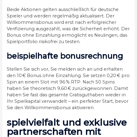
Beide Aktionen gelten ausschließlich für deutsche
Spieler und werden regelmäßig aktualisiert. Der
Willkommensbonus wird erst nach erfolgreicher
Verifizierung ausgezahlt, was die Sicherheit erhöht. Der
Bonus ohne Einzahlung ermöglicht es Neulingen, das
Spielportfolio risikofrei zu testen.
beispielhafte bonusrechnung
Stellen Sie sich vor, Sie melden sich an und erhalten
den 10 € Bonus ohne Einzahlung. Sie setzen 0,20 € pro
Spin an einem Slot mit 96 % RTP. Nach 50 Spins
haben Sie theoretisch 9,60 € zurückgewonnen. Damit
haben Sie fast das gesamte Gratisguthaben wieder in
Ihr Spielkapital verwandelt – ein perfekter Start, bevor
Sie den Willkommensbonus aktivieren.
spielvielfalt und exklusive
partnerschaften mit