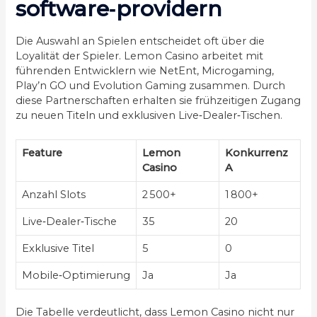
software‑providern
Die Auswahl an Spielen entscheidet oft über die
Loyalität der Spieler. Lemon Casino arbeitet mit
führenden Entwicklern wie NetEnt, Microgaming,
Play’n GO und Evolution Gaming zusammen. Durch
diese Partnerschaften erhalten sie frühzeitigen Zugang
zu neuen Titeln und exklusiven Live‑Dealer‑Tischen.
Feature
Lemon
Konkurrenz
Casino
A
Anzahl Slots
2 500+
1 800+
Live‑Dealer‑Tische
35
20
Exklusive Titel
5
0
Mobile‑Optimierung
Ja
Ja
Die Tabelle verdeutlicht, dass Lemon Casino nicht nur