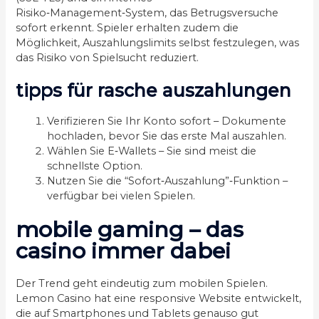
Risiko‑Management‑System, das Betrugsversuche
sofort erkennt. Spieler erhalten zudem die
Möglichkeit, Auszahlungslimits selbst festzulegen, was
das Risiko von Spielsucht reduziert.
tipps für rasche auszahlungen
Verifizieren Sie Ihr Konto sofort – Dokumente
hochladen, bevor Sie das erste Mal auszahlen.
Wählen Sie E‑Wallets – Sie sind meist die
schnellste Option.
Nutzen Sie die “Sofort‑Auszahlung”‑Funktion –
verfügbar bei vielen Spielen.
mobile gaming – das
casino immer dabei
Der Trend geht eindeutig zum mobilen Spielen.
Lemon Casino hat eine responsive Website entwickelt,
die auf Smartphones und Tablets genauso gut