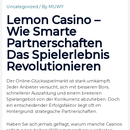
Uncategorized
/ By
MUWY
Lemon Casino –
Wie Smarte
Partnerschaften
Das Spielerlebnis
Revolutionieren
Der Online‑Glücksspielmarkt ist stark umkämpft.
Jeder Anbieter versucht, sich mit besseren Boni,
schnellerer Auszahlung und einem breiteren
Spielangebot von der Konkurrenz abzuheben. Doch
ein entscheidender Erfolgsfaktor liegt oft im
Hintergrund: strategische Partnerschaften.
Haben Sie sich jemals gefragt, warum manche Casinos