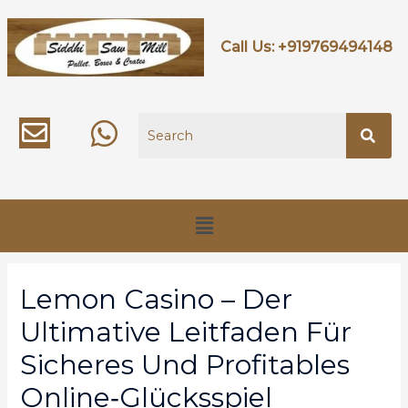
Call Us:
+919769494148
Lemon Casino – Der
Ultimative Leitfaden Für
Sicheres Und Profitables
Online‑Glücksspiel