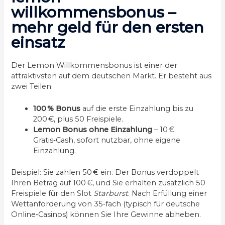
willkommensbonus –
mehr geld für den ersten
einsatz
Der Lemon Willkommensbonus ist einer der
attraktivsten auf dem deutschen Markt. Er besteht aus
zwei Teilen:
100 % Bonus
auf die erste Einzahlung bis zu
200 €, plus 50 Freispiele.
Lemon Bonus ohne Einzahlung
– 10 €
Gratis‑Cash, sofort nutzbar, ohne eigene
Einzahlung.
Beispiel: Sie zahlen 50 € ein. Der Bonus verdoppelt
Ihren Betrag auf 100 €, und Sie erhalten zusätzlich 50
Freispiele für den Slot
Starburst
. Nach Erfüllung einer
Wettanforderung von 35‑fach (typisch für deutsche
Online‑Casinos) können Sie Ihre Gewinne abheben.