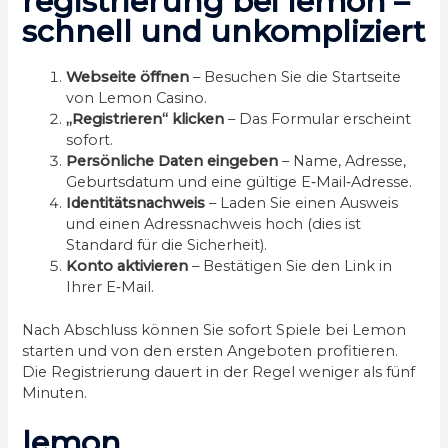
registrierung bei lemon –
schnell und unkompliziert
Webseite öffnen
– Besuchen Sie die Startseite
von Lemon Casino.
„Registrieren“ klicken
– Das Formular erscheint
sofort.
Persönliche Daten eingeben
– Name, Adresse,
Geburtsdatum und eine gültige E‑Mail‑Adresse.
Identitätsnachweis
– Laden Sie einen Ausweis
und einen Adressnachweis hoch (dies ist
Standard für die Sicherheit).
Konto aktivieren
– Bestätigen Sie den Link in
Ihrer E‑Mail.
Nach Abschluss können Sie sofort Spiele bei Lemon
starten und von den ersten Angeboten profitieren.
Die Registrierung dauert in der Regel weniger als fünf
Minuten.
lemon