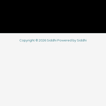
Copyright © 2026 Siddhi Powered by Siddhi