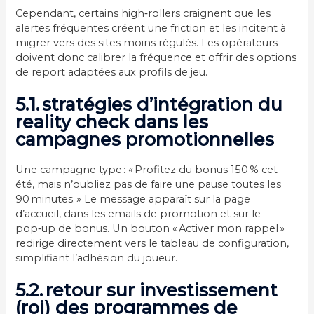
Cependant, certains high‑rollers craignent que les
alertes fréquentes créent une friction et les incitent à
migrer vers des sites moins régulés. Les opérateurs
doivent donc calibrer la fréquence et offrir des options
de report adaptées aux profils de jeu.
5.1. stratégies d’intégration du
reality check dans les
campagnes promotionnelles
Une campagne type : « Profitez du bonus 150 % cet
été, mais n’oubliez pas de faire une pause toutes les
90 minutes. » Le message apparaît sur la page
d’accueil, dans les emails de promotion et sur le
pop‑up de bonus. Un bouton « Activer mon rappel »
redirige directement vers le tableau de configuration,
simplifiant l’adhésion du joueur.
5.2. retour sur investissement
(roi) des programmes de