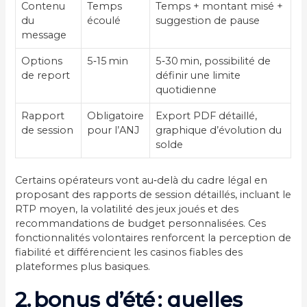
Contenu
Temps
Temps + montant misé +
du
écoulé
suggestion de pause
message
Options
5‑15 min
5‑30 min, possibilité de
de report
définir une limite
quotidienne
Rapport
Obligatoire
Export PDF détaillé,
de session
pour l’ANJ
graphique d’évolution du
solde
Certains opérateurs vont au‑delà du cadre légal en
proposant des rapports de session détaillés, incluant le
RTP moyen, la volatilité des jeux joués et des
recommandations de budget personnalisées. Ces
fonctionnalités volontaires renforcent la perception de
fiabilité et différencient les casinos fiables des
plateformes plus basiques.
2. bonus d’été : quelles