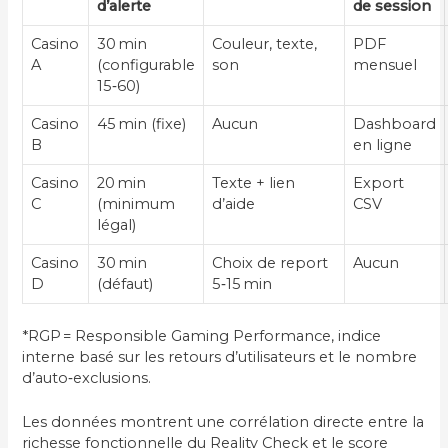
d’alerte
de session
Casino
30 min
Couleur, texte,
PDF
A
(configurable
son
mensuel
15‑60)
Casino
45 min (fixe)
Aucun
Dashboard
B
en ligne
Casino
20 min
Texte + lien
Export
C
(minimum
d’aide
CSV
légal)
Casino
30 min
Choix de report
Aucun
D
(défaut)
5‑15 min
*RGP = Responsible Gaming Performance, indice
interne basé sur les retours d’utilisateurs et le nombre
d’auto‑exclusions.
Les données montrent une corrélation directe entre la
richesse fonctionnelle du Reality Check et le score