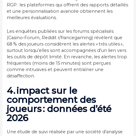
RGP : les plateformes qui offrent des rapports détaillés
et une personnalisation avancée obtiennent les
meilleures évaluations.
Les enquêtes publiées sur les forums spécialisés
(Casino‑Forum, Reddit r/francegaming) révèlent que
68 % des joueurs considèrent les alertes « très utiles »,
surtout lorsqu’elles sont accompagnées d’un lien vers
les outils de dépôt limité. En revanche, les alertes trop
fréquentes (moins de 15 minutes) sont perçues
comme intrusives et peuvent entraîner une
désaffection.
4. impact sur le
comportement des
joueurs : données d’été
2026
Une étude de suivi réalisée par une société d’analyse