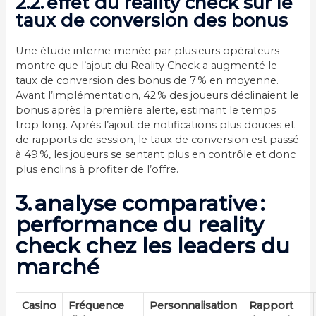
2.2. effet du reality check sur le
taux de conversion des bonus
Une étude interne menée par plusieurs opérateurs
montre que l’ajout du Reality Check a augmenté le
taux de conversion des bonus de 7 % en moyenne.
Avant l’implémentation, 42 % des joueurs déclinaient le
bonus après la première alerte, estimant le temps
trop long. Après l’ajout de notifications plus douces et
de rapports de session, le taux de conversion est passé
à 49 %, les joueurs se sentant plus en contrôle et donc
plus enclins à profiter de l’offre.
3. analyse comparative :
performance du reality
check chez les leaders du
marché
Casino
Fréquence
Personnalisation
Rapport