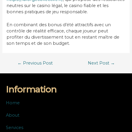
neutres sur le casino légal, le casino fiable et les
bonnes pratiques de jeu responsable.
En combinant des bonus d’été attractifs avec un
contrôle de réalité efficace, chaque joueur peut
profiter du divertissement tout en restant maître de
son temps et de son budget.
←
Previous Post
Next Post
→
Information
Home
About
Services