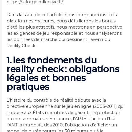
https://laforgecollective.fr/.
Dans la suite de cet article, nous comparerons trois
plateformes majeures, nous détaillerons les bonus
d’été les plus attractifs, nous mettrons en perspective
les exigences de jeu responsable et nous analyserons
les données de marché qui dessinent l’avenir du
Reality Check.
1. les fondements du
reality check : obligations
légales et bonnes
pratiques
L’histoire du contrôle de réalité débute avec la
directive européenne sur le jeu en ligne (2005‑2011) qui
impose aux États membres de garantir la protection
du consommateur. En France, l’ARJEL (aujourd’hui
l’ANJ) a introduit, dès 2010, l’obligation d’afficher un
rappel de durée toutes les 30 minutes ou à la