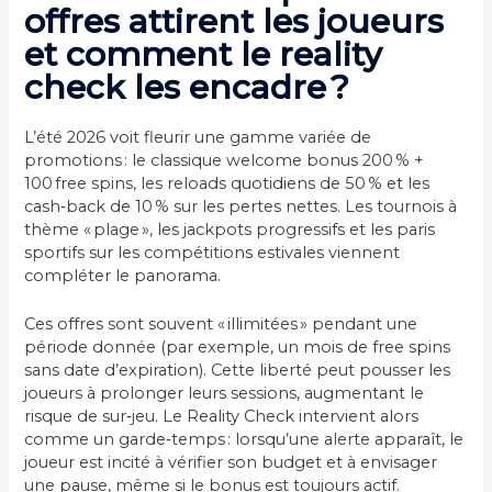
offres attirent les joueurs
et comment le reality
check les encadre ?
L’été 2026 voit fleurir une gamme variée de
promotions : le classique welcome bonus 200 % +
100 free spins, les reloads quotidiens de 50 % et les
cash‑back de 10 % sur les pertes nettes. Les tournois à
thème « plage », les jackpots progressifs et les paris
sportifs sur les compétitions estivales viennent
compléter le panorama.
Ces offres sont souvent « illimitées » pendant une
période donnée (par exemple, un mois de free spins
sans date d’expiration). Cette liberté peut pousser les
joueurs à prolonger leurs sessions, augmentant le
risque de sur‑jeu. Le Reality Check intervient alors
comme un garde‑temps : lorsqu’une alerte apparaît, le
joueur est incité à vérifier son budget et à envisager
une pause, même si le bonus est toujours actif.