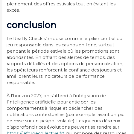
pleinement des offres estivales tout en évitant les
excès.
conclusion
Le Reality Check s’impose comme le pilier central du
jeu responsable dans les casinos en ligne, surtout
pendant la période estivale où les promotions sont
abondantes. En offrant des alertes de temps, des
rapports détaillés et des options de personnalisation,
les opérateurs renforcent la confiance des joueurs et
améliorent leurs indicateurs de performance
responsable.
À l’horizon 2027, on s’attend à l’intégration de
l’intelligence artificielle pour anticiper les
comportements à risque et déclencher des
notifications contextuelles (par exemple, avant un pic
de mise sur un jackpot volatile). Les joueurs désireux
d’approfondir ces évolutions peuvent se rendre sur
https://laforgecollective.fr/
, qui propose des ressources