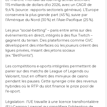
115 milliards de dollars d’ici 2026, avec un CAGR de
9,4 % (source : rapports sectoriels généraux). L’Europe
conservera la plus grande part (45 %), suivie par
l’Amérique du Nord (30 %) et l’Asie‑Pacifique (25 %).
Les jeux “social‑betting” – paris entre amis sur des
événements en direct, intégrés à des flux Twitch –
gagnent du terrain. Des plateformes comme GVC
développent des interfaces où les joueurs créent des
ligues privées, misant des jetons sociaux
(ex. “BetPoints”).
Les compétitions e‑sports intégrées permettent de
parier sur des matchs de League of Legends ou
Valorant, tout en offrant des mini‑jeux de casino
pendant les pauses. Cette synergie crée des revenus
hybrides où le RTP du slot finance le prize pool de
l’e‑sport.
Législation : l’UE travaille à une licence transfrontalière
(EU‑Gaming Licence) qui simplifiera l’obtention de