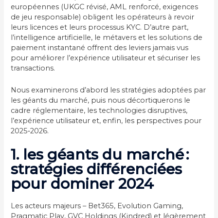
européennes (UKGC révisé, AML renforcé, exigences
de jeu responsable) obligent les opérateurs à revoir
leurs licences et leurs processus KYC. D’autre part,
l’intelligence artificielle, le métavers et les solutions de
paiement instantané offrent des leviers jamais vus
pour améliorer l’expérience utilisateur et sécuriser les
transactions.
Nous examinerons d’abord les stratégies adoptées par
les géants du marché, puis nous décortiquerons le
cadre réglementaire, les technologies disruptives,
l’expérience utilisateur et, enfin, les perspectives pour
2025‑2026.
1. les géants du marché :
stratégies différenciées
pour dominer 2024
Les acteurs majeurs – Bet365, Evolution Gaming,
Pragmatic Play, GVC Holdings (Kindred) et légèrement