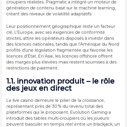
croupiers réalistes. Pragmatic a intégré un moteur de
génération de contenu basé sur le machine learning,
créant des niveaux de volatilité adaptatifs.
Leur positionnement géographique reste un facteur
clé. L’Europe, avec ses exigences de conformité
strictes, attire les opérateurs disposés à investir dans
des licences nationales, tandis que l’Amérique du Nord
profite d’une législation fragmentée qui favorise les
licences d’État. En Asie, les licences offshore offrent
des marges plus élevées mais restent soumises à des
restrictions de paiement.
1.1. innovation produit – le rôle
des jeux en direct
Le live casino demeure le pilier de la croissance,
représentant près de 30 % du revenu total des
plateformes qui le proposent. Evolution Gaming a
introduit des tables multi‑croupiers où les joueurs
peuvent basculer en temps réel entre un blackjack, un