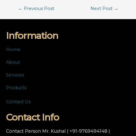
←
Previous Post
Next Post
→
Information
Home
About
Services
Products
Contact Us
Contact Info
Contact Person Mr. Kushal ( +91-9769494148 )