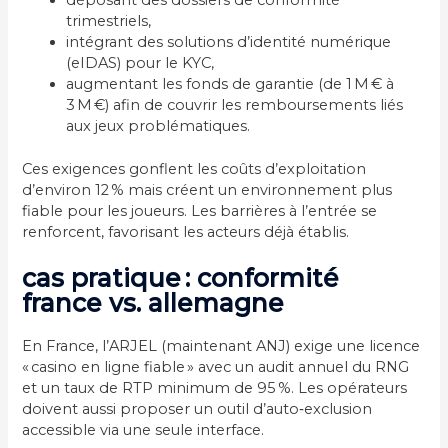
déposant des dossiers de conformité
trimestriels,
intégrant des solutions d’identité numérique
(eIDAS) pour le KYC,
augmentant les fonds de garantie (de 1 M € à
3 M €) afin de couvrir les remboursements liés
aux jeux problématiques.
Ces exigences gonflent les coûts d’exploitation
d’environ 12 % mais créent un environnement plus
fiable pour les joueurs. Les barrières à l’entrée se
renforcent, favorisant les acteurs déjà établis.
cas pratique : conformité
france vs. allemagne
En France, l’ARJEL (maintenant ANJ) exige une licence
« casino en ligne fiable » avec un audit annuel du RNG
et un taux de RTP minimum de 95 %. Les opérateurs
doivent aussi proposer un outil d’auto‑exclusion
accessible via une seule interface.