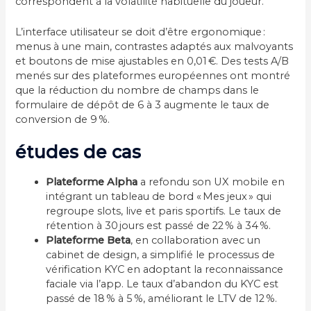
correspondent à la volatilité habituelle du joueur.
L’interface utilisateur se doit d’être ergonomique :
menus à une main, contrastes adaptés aux malvoyants
et boutons de mise ajustables en 0,01 €. Des tests A/B
menés sur des plateformes européennes ont montré
que la réduction du nombre de champs dans le
formulaire de dépôt de 6 à 3 augmente le taux de
conversion de 9 %.
études de cas
Plateforme Alpha
a refondu son UX mobile en
intégrant un tableau de bord « Mes jeux » qui
regroupe slots, live et paris sportifs. Le taux de
rétention à 30 jours est passé de 22 % à 34 %.
Plateforme Beta
, en collaboration avec un
cabinet de design, a simplifié le processus de
vérification KYC en adoptant la reconnaissance
faciale via l’app. Le taux d’abandon du KYC est
passé de 18 % à 5 %, améliorant le LTV de 12 %.