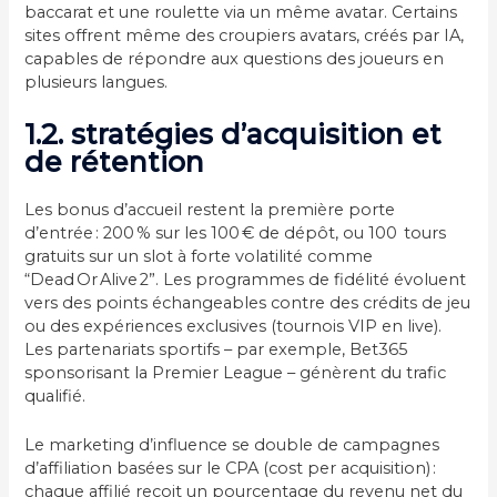
baccarat et une roulette via un même avatar. Certains
sites offrent même des croupiers avatars, créés par IA,
capables de répondre aux questions des joueurs en
plusieurs langues.
1.2. stratégies d’acquisition et
de rétention
Les bonus d’accueil restent la première porte
d’entrée : 200 % sur les 100 € de dépôt, ou 100 tours
gratuits sur un slot à forte volatilité comme
“Dead Or Alive 2”. Les programmes de fidélité évoluent
vers des points échangeables contre des crédits de jeu
ou des expériences exclusives (tournois VIP en live).
Les partenariats sportifs – par exemple, Bet365
sponsorisant la Premier League – génèrent du trafic
qualifié.
Le marketing d’influence se double de campagnes
d’affiliation basées sur le CPA (cost per acquisition) :
chaque affilié reçoit un pourcentage du revenu net du