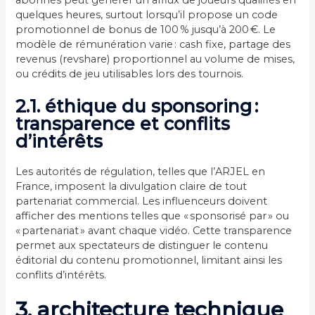
quelques heures, surtout lorsqu’il propose un code
promotionnel de bonus de 100 % jusqu’à 200 €. Le
modèle de rémunération varie : cash fixe, partage des
revenus (revshare) proportionnel au volume de mises,
ou crédits de jeu utilisables lors des tournois.
2.1. éthique du sponsoring :
transparence et conflits
d’intérêts
Les autorités de régulation, telles que l’ARJEL en
France, imposent la divulgation claire de tout
partenariat commercial. Les influenceurs doivent
afficher des mentions telles que « sponsorisé par » ou
« partenariat » avant chaque vidéo. Cette transparence
permet aux spectateurs de distinguer le contenu
éditorial du contenu promotionnel, limitant ainsi les
conflits d’intérêts.
3. architecture technique