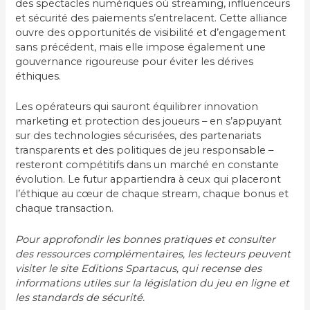
des spectacles numériques où streaming, influenceurs
et sécurité des paiements s’entrelacent. Cette alliance
ouvre des opportunités de visibilité et d’engagement
sans précédent, mais elle impose également une
gouvernance rigoureuse pour éviter les dérives
éthiques.
Les opérateurs qui sauront équilibrer innovation
marketing et protection des joueurs – en s’appuyant
sur des technologies sécurisées, des partenariats
transparents et des politiques de jeu responsable –
resteront compétitifs dans un marché en constante
évolution. Le futur appartiendra à ceux qui placeront
l’éthique au cœur de chaque stream, chaque bonus et
chaque transaction.
Pour approfondir les bonnes pratiques et consulter
des ressources complémentaires, les lecteurs peuvent
visiter le site Editions Spartacus, qui recense des
informations utiles sur la législation du jeu en ligne et
les standards de sécurité.