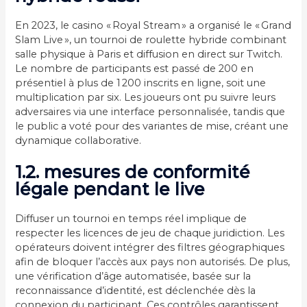
En 2023, le casino « Royal Stream » a organisé le « Grand
Slam Live », un tournoi de roulette hybride combinant
salle physique à Paris et diffusion en direct sur Twitch.
Le nombre de participants est passé de 200 en
présentiel à plus de 1 200 inscrits en ligne, soit une
multiplication par six. Les joueurs ont pu suivre leurs
adversaires via une interface personnalisée, tandis que
le public a voté pour des variantes de mise, créant une
dynamique collaborative.
1.2. mesures de conformité
légale pendant le live
Diffuser un tournoi en temps réel implique de
respecter les licences de jeu de chaque juridiction. Les
opérateurs doivent intégrer des filtres géographiques
afin de bloquer l’accès aux pays non autorisés. De plus,
une vérification d’âge automatisée, basée sur la
reconnaissance d’identité, est déclenchée dès la
connexion du participant. Ces contrôles garantissent