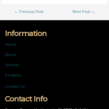
←
Previous Post
Next Post
→
Information
Home
About
Services
Products
Contact Us
Contact Info