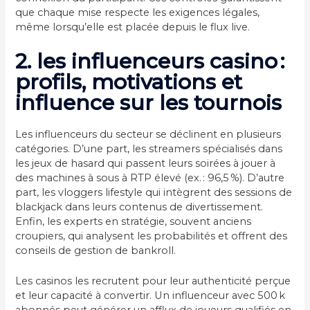
que chaque mise respecte les exigences légales,
même lorsqu’elle est placée depuis le flux live.
2. les influenceurs casino :
profils, motivations et
influence sur les tournois
Les influenceurs du secteur se déclinent en plusieurs
catégories. D’une part, les streamers spécialisés dans
les jeux de hasard qui passent leurs soirées à jouer à
des machines à sous à RTP élevé (ex. : 96,5 %). D’autre
part, les vloggers lifestyle qui intègrent des sessions de
blackjack dans leurs contenus de divertissement.
Enfin, les experts en stratégie, souvent anciens
croupiers, qui analysent les probabilités et offrent des
conseils de gestion de bankroll.
Les casinos les recrutent pour leur authenticité perçue
et leur capacité à convertir. Un influenceur avec 500 k
abonnés peut générer un afflux de joueurs qualifiés en