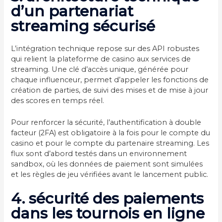
d’un partenariat
streaming sécurisé
L’intégration technique repose sur des API robustes
qui relient la plateforme de casino aux services de
streaming. Une clé d’accès unique, générée pour
chaque influenceur, permet d’appeler les fonctions de
création de parties, de suivi des mises et de mise à jour
des scores en temps réel.
Pour renforcer la sécurité, l’authentification à double
facteur (2FA) est obligatoire à la fois pour le compte du
casino et pour le compte du partenaire streaming. Les
flux sont d’abord testés dans un environnement
sandbox, où les données de paiement sont simulées
et les règles de jeu vérifiées avant le lancement public.
4. sécurité des paiements
dans les tournois en ligne