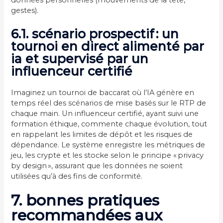
données personnelles (mouvements de la tête,
gestes).
6.1. scénario prospectif : un
tournoi en direct alimenté par
ia et supervisé par un
influenceur certifié
Imaginez un tournoi de baccarat où l’IA génère en
temps réel des scénarios de mise basés sur le RTP de
chaque main. Un influenceur certifié, ayant suivi une
formation éthique, commente chaque évolution, tout
en rappelant les limites de dépôt et les risques de
dépendance. Le système enregistre les métriques de
jeu, les crypte et les stocke selon le principe « privacy
by design », assurant que les données ne soient
utilisées qu’à des fins de conformité.
7. bonnes pratiques
recommandées aux