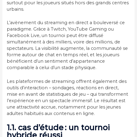
surtout pour les joueurs situés hors des grands centres
urbains.
L’avènement du streaming en direct a bouleversé ce
paradigme. Grâce à Twitch, YouTube Gaming ou
Facebook Live, un tournoi peut être diffusé
simultanément à des milliers, voire des millions, de
spectateurs. La visibilité augmente, la communauté se
forme autour de chat en temps réel, et les joueurs
bénéficient d’un sentiment d’appartenance
comparable à celui d’un stade physique.
Les plateformes de streaming offrent également des
outils d’interaction – sondages, réactions en direct,
mise en avant de statistiques de jeu – qui transforment
l’expérience en un spectacle immersif. Le résultat est
une attractivité accrue, notamment pour les jeunes
adultes habitués aux contenus en ligne.
1.1. cas d’étude : un tournoi
hybride réussi