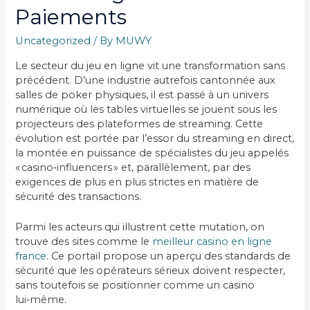
Paiements
Uncategorized
/ By
MUWY
Le secteur du jeu en ligne vit une transformation sans
précédent. D’une industrie autrefois cantonnée aux
salles de poker physiques, il est passé à un univers
numérique où les tables virtuelles se jouent sous les
projecteurs des plateformes de streaming. Cette
évolution est portée par l’essor du streaming en direct,
la montée en puissance de spécialistes du jeu appelés
« casino‑influencers » et, parallèlement, par des
exigences de plus en plus strictes en matière de
sécurité des transactions.
Parmi les acteurs qui illustrent cette mutation, on
trouve des sites comme le
meilleur casino en ligne
france
. Ce portail propose un aperçu des standards de
sécurité que les opérateurs sérieux doivent respecter,
sans toutefois se positionner comme un casino
lui‑même.