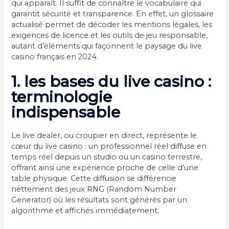
qui apparaît. Il suffit de connaître le vocabulaire qui
garantit sécurité et transparence. En effet, un glossaire
actualisé permet de décoder les mentions légales, les
exigences de licence et les outils de jeu responsable,
autant d’éléments qui façonnent le paysage du live
casino français en 2024.
1. les bases du live casino :
terminologie
indispensable
Le live dealer, ou croupier en direct, représente le
cœur du live casino : un professionnel réel diffuse en
temps réel depuis un studio ou un casino terrestre,
offrant ainsi une expérience proche de celle d’une
table physique. Cette diffusion se différencie
nettement des jeux RNG (Random Number
Generator) où les résultats sont générés par un
algorithme et affichés immédiatement.