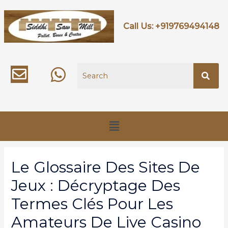
Call Us:
+919769494148
Le Glossaire Des Sites De
Jeux : Décryptage Des
Termes Clés Pour Les
Amateurs De Live Casino