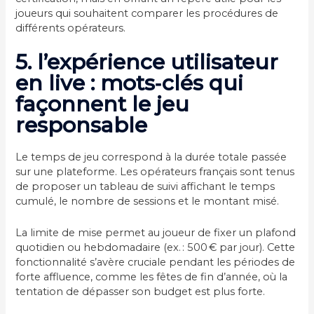
joueurs qui souhaitent comparer les procédures de
différents opérateurs.
5. l’expérience utilisateur
en live : mots‑clés qui
façonnent le jeu
responsable
Le temps de jeu correspond à la durée totale passée
sur une plateforme. Les opérateurs français sont tenus
de proposer un tableau de suivi affichant le temps
cumulé, le nombre de sessions et le montant misé.
La limite de mise permet au joueur de fixer un plafond
quotidien ou hebdomadaire (ex. : 500 € par jour). Cette
fonctionnalité s’avère cruciale pendant les périodes de
forte affluence, comme les fêtes de fin d’année, où la
tentation de dépasser son budget est plus forte.