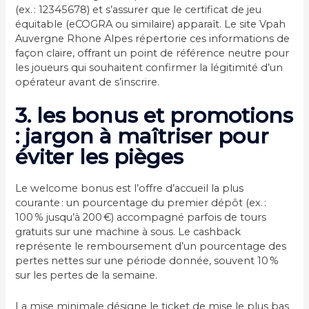
(ex. : 12345678) et s’assurer que le certificat de jeu
équitable (eCOGRA ou similaire) apparaît. Le site Vpah
Auvergne Rhone Alpes répertorie ces informations de
façon claire, offrant un point de référence neutre pour
les joueurs qui souhaitent confirmer la légitimité d’un
opérateur avant de s’inscrire.
3. les bonus et promotions
: jargon à maîtriser pour
éviter les pièges
Le welcome bonus est l’offre d’accueil la plus
courante : un pourcentage du premier dépôt (ex. :
100 % jusqu’à 200 €) accompagné parfois de tours
gratuits sur une machine à sous. Le cashback
représente le remboursement d’un pourcentage des
pertes nettes sur une période donnée, souvent 10 %
sur les pertes de la semaine.
La mise minimale désigne le ticket de mise le plus bas