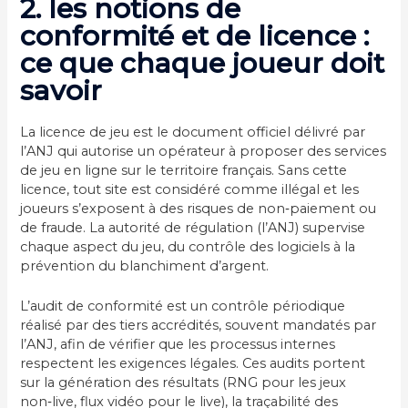
2. les notions de
conformité et de licence :
ce que chaque joueur doit
savoir
La licence de jeu est le document officiel délivré par
l’ANJ qui autorise un opérateur à proposer des services
de jeu en ligne sur le territoire français. Sans cette
licence, tout site est considéré comme illégal et les
joueurs s’exposent à des risques de non‑paiement ou
de fraude. La autorité de régulation (l’ANJ) supervise
chaque aspect du jeu, du contrôle des logiciels à la
prévention du blanchiment d’argent.
L’audit de conformité est un contrôle périodique
réalisé par des tiers accrédités, souvent mandatés par
l’ANJ, afin de vérifier que les processus internes
respectent les exigences légales. Ces audits portent
sur la génération des résultats (RNG pour les jeux
non‑live, flux vidéo pour le live), la traçabilité des