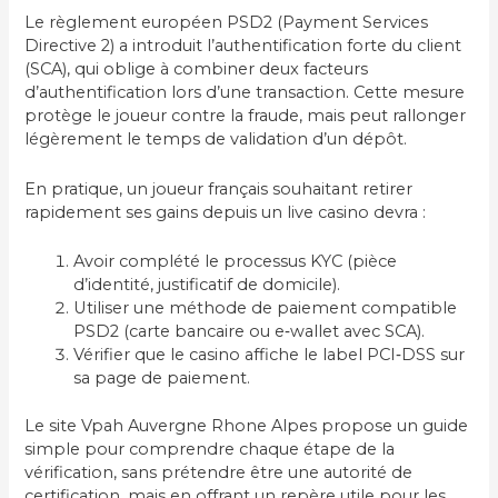
Le règlement européen PSD2 (Payment Services
Directive 2) a introduit l’authentification forte du client
(SCA), qui oblige à combiner deux facteurs
d’authentification lors d’une transaction. Cette mesure
protège le joueur contre la fraude, mais peut rallonger
légèrement le temps de validation d’un dépôt.
En pratique, un joueur français souhaitant retirer
rapidement ses gains depuis un live casino devra :
Avoir complété le processus KYC (pièce
d’identité, justificatif de domicile).
Utiliser une méthode de paiement compatible
PSD2 (carte bancaire ou e‑wallet avec SCA).
Vérifier que le casino affiche le label PCI‑DSS sur
sa page de paiement.
Le site Vpah Auvergne Rhone Alpes propose un guide
simple pour comprendre chaque étape de la
vérification, sans prétendre être une autorité de
certification, mais en offrant un repère utile pour les