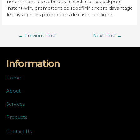
notamment les clubs ultra‑sélectifs et les jackpots
instant‑win, promettent de redéfinir encore davantage
le paysage des promotions de casino en ligne.
←
Previous Post
Next Post
→
Information
Home
About
Services
Products
Contact Us