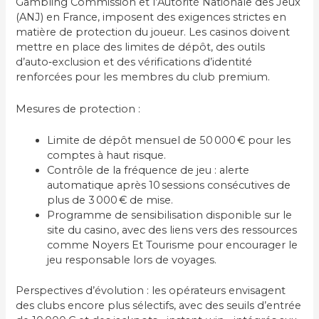
Gambling Commission et l’Autorité Nationale des Jeux
(ANJ) en France, imposent des exigences strictes en
matière de protection du joueur. Les casinos doivent
mettre en place des limites de dépôt, des outils
d’auto‑exclusion et des vérifications d’identité
renforcées pour les membres du club premium.
Mesures de protection :
Limite de dépôt mensuel de 50 000 € pour les
comptes à haut risque.
Contrôle de la fréquence de jeu : alerte
automatique après 10 sessions consécutives de
plus de 3 000 € de mise.
Programme de sensibilisation disponible sur le
site du casino, avec des liens vers des ressources
comme Noyers Et Tourisme pour encourager le
jeu responsable lors de voyages.
Perspectives d’évolution : les opérateurs envisagent
des clubs encore plus sélectifs, avec des seuils d’entrée