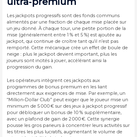
ultra‑premium
Les jackpots progressifs sont des fonds communs
alimentés par une fraction de chaque mise placée sur
un jeu donné. À chaque tour, une petite portion de la
mise (généralement entre 1 % et 5 %) est ajoutée au
jackpot, qui continue de croître tant qu’il n’est pas
remporté. Cette mécanique crée un effet de boule de
neige : plus le jackpot devient important, plus les
joueurs sont incités à jouer, accélérant ainsi la
progression du gain.
Les opérateurs intègrent ces jackpots aux
programmes de bonus premium en les liant
directement aux exigences de mise. Par exemple, un
“Million‑Dollar Club” peut exiger que le joueur mise un
minimum de 5 000 € sur des jeux à jackpot progressif
pour débloquer un bonus de 10 % supplémentaire,
avec un plafond de gain de 2 000 €. Cette synergie
pousse les gros parieurs à concentrer leurs activités sur
les titres les plus lucratifs, augmentant le volume de