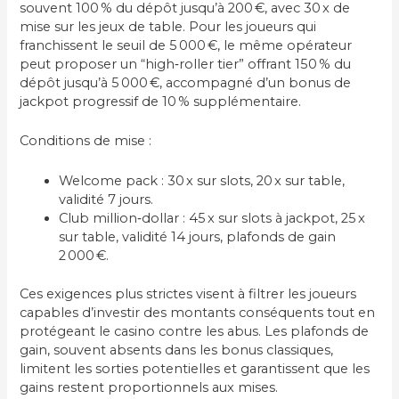
souvent 100 % du dépôt jusqu’à 200 €, avec 30 x de
mise sur les jeux de table. Pour les joueurs qui
franchissent le seuil de 5 000 €, le même opérateur
peut proposer un “high‑roller tier” offrant 150 % du
dépôt jusqu’à 5 000 €, accompagné d’un bonus de
jackpot progressif de 10 % supplémentaire.
Conditions de mise :
Welcome pack : 30 x sur slots, 20 x sur table,
validité 7 jours.
Club million‑dollar : 45 x sur slots à jackpot, 25 x
sur table, validité 14 jours, plafonds de gain
2 000 €.
Ces exigences plus strictes visent à filtrer les joueurs
capables d’investir des montants conséquents tout en
protégeant le casino contre les abus. Les plafonds de
gain, souvent absents dans les bonus classiques,
limitent les sorties potentielles et garantissent que les
gains restent proportionnels aux mises.