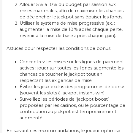
Allouer 5 % à 10 % du budget par session aux
mises maximales, afin de maximiser les chances
de déclencher le jackpot sans épuiser les fonds.
Utiliser le système de mise progressive (ex. :
augmenter la mise de 10 % après chaque perte,
revenir à la mise de base après chaque gain).
Astuces pour respecter les conditions de bonus :
Concentrez les mises sur les lignes de paiement
actives : jouer sur toutes les lignes augmente les
chances de toucher le jackpot tout en
respectant les exigences de mise.
Évitez les jeux exclus des programmes de bonus
(souvent les slots à jackpot instant‑win).
Surveillez les périodes de “jackpot boost”
proposées par les casinos, où le pourcentage de
contribution au jackpot est temporairement
augmenté.
En suivant ces recommandations, le joueur optimise