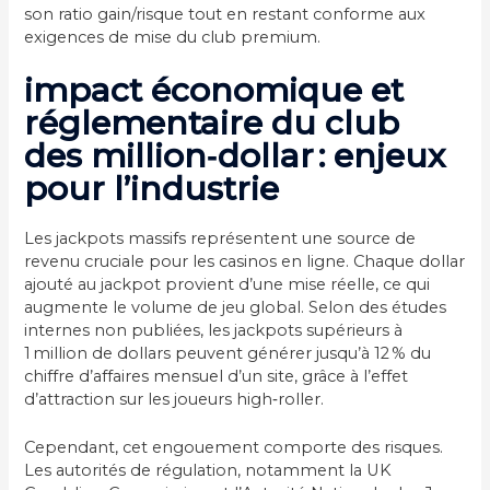
son ratio gain/risque tout en restant conforme aux
exigences de mise du club premium.
impact économique et
réglementaire du club
des million‑dollar : enjeux
pour l’industrie
Les jackpots massifs représentent une source de
revenu cruciale pour les casinos en ligne. Chaque dollar
ajouté au jackpot provient d’une mise réelle, ce qui
augmente le volume de jeu global. Selon des études
internes non publiées, les jackpots supérieurs à
1 million de dollars peuvent générer jusqu’à 12 % du
chiffre d’affaires mensuel d’un site, grâce à l’effet
d’attraction sur les joueurs high‑roller.
Cependant, cet engouement comporte des risques.
Les autorités de régulation, notamment la UK