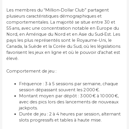
Les membres du “Million‑Dollar Club” partagent
plusieurs caractéristiques démographiques et
comportementales. La majorité se situe entre 30 et
55 ans, avec une concentration notable en Europe du
Nord, en Amérique du Nord et en Asie du Sud‑Est. Les
pays les plus représentés sont le Royaume-Uni, le
Canada, la Suède et la Corée du Sud, où les législations
favorisent les jeux en ligne et où le pouvoir d’achat est
élevé.
Comportement de jeu :
Fréquence : 3 à 5 sessions par semaine, chaque
session dépassant souvent les 2 000 €.
Montant moyen par dépôt : 3 000 € à 10 000 €,
avec des pics lors des lancements de nouveaux
jackpots.
Durée de jeu : 2 à 4 heures par session, alternant
slots progressifs et tables à haute mise.