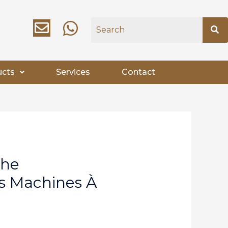
ucts
Services
Contact
che
s Machines À