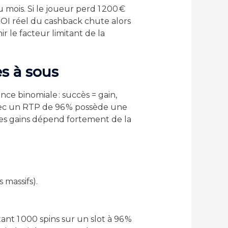
mois. Si le joueur perd 1 200 €
 ROI réel du cashback chute alors
 le facteur limitant de la
s à sous
e binomiale : succès = gain,
avec un RTP de 96 % possède une
des gains dépend fortement de la
s massifs).
nt 1 000 spins sur un slot à 96 %