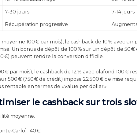
7‑30 jours
7‑14 jours
Récupération progressive
Augmentat
 moyenne 100 € par mois), le cashback de 10 % avec un 
l misé. Un bonus de dépôt de 100 % sur un dépôt de 50 € 
500 €) peuvent rendre la conversion difficile.
0 € par mois), le cashback de 12 % avec plafond 100 € res
ur 500 € (750 € de crédit) impose 22 500 € de mise requi
 rentable en termes de « value per dollar ».
ptimiser le cashback sur trois sl
tilité moyenne.
te‑Carlo) : 40 €.