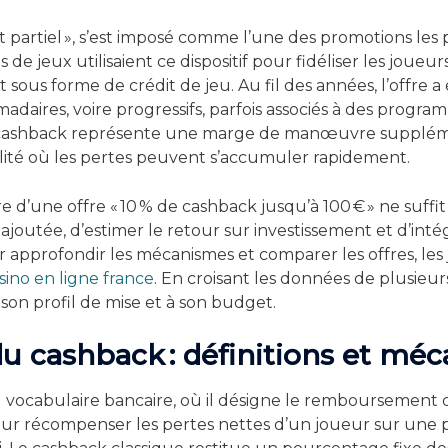
partiel », s’est imposé comme l’une des promotions les 
ites de jeux utilisaient ce dispositif pour fidéliser les jou
sous forme de crédit de jeu. Au fil des années, l’offre a
aires, voire progressifs, parfois associés à des program
 cashback représente une marge de manœuvre supplémen
ilité où les pertes peuvent s’accumuler rapidement.
e d’une offre « 10 % de cashback jusqu’à 100 € » ne suffi
 ajoutée, d’estimer le retour sur investissement et d’int
r approfondir les mécanismes et comparer les offres, le
sino en ligne france
. En croisant les données de plusieurs
 son profil de mise et à son budget.
du cashback : définitions et mé
 vocabulaire bancaire, où il désigne le remboursement d
 pour récompenser les pertes nettes d’un joueur sur une 