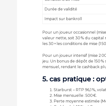
Durée de validité
Impact sur bankroll
Pour un joueur occasionnel (mise
valeur nette, soit 30 % du capita
les 30 × les conditions de mise (1 
Pour un joueur intensif (mise 2 00
jeu. Un bonus de dépôt de 150 % s
mensuel, rendant le cashback plus
5. cas pratique : o
Starburst – RTP 96,1 %, vola
Mise mensuelle : 500 €.
Perte moyenne estimée (Mon