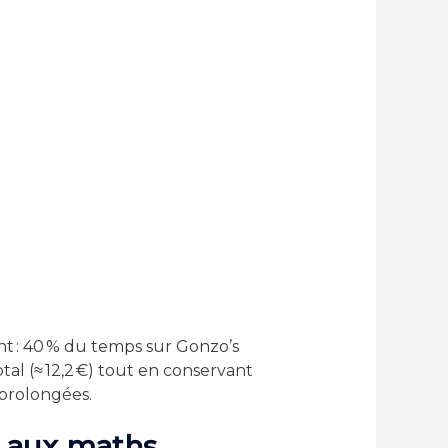
nt : 40 % du temps sur Gonzo’s
tal (≈ 12,2 €) tout en conservant
 prolongées.
e aux maths