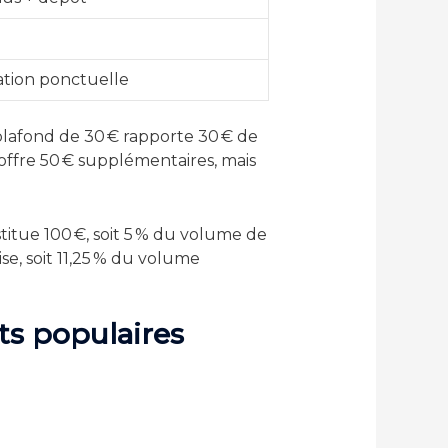
ion ponctuelle
plafond de 30 € rapporte 30 € de
offre 50 € supplémentaires, mais
titue 100 €, soit 5 % du volume de
se, soit 11,25 % du volume
ots populaires