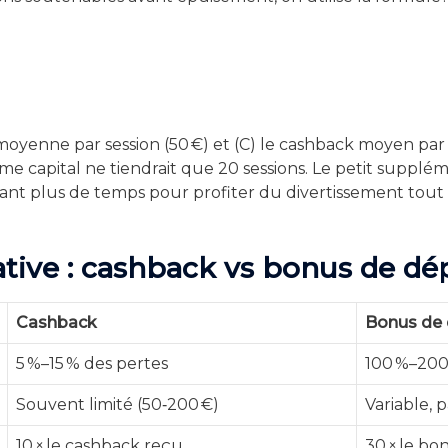
moyenne par session (50 €) et (C) le cashback moyen par sess
me capital ne tiendrait que 20 sessions. Le petit supplé
rant plus de temps pour profiter du divertissement tout 
tive : cashback vs bonus de dépô
Cashback
Bonus de
5 %–15 % des pertes
100 %–200
Souvent limité (50‑200 €)
Variable, pa
10 × le cashback reçu
30 × le bo