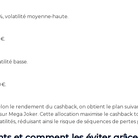
%, volatilité moyenne‑haute.
 €.
ilité basse.
 €.
elon le rendement du cashback, on obtient le plan suiva
sur Mega Joker. Cette allocation maximise le cashback to
tilités, réduisant ainsi le risque de séquences de pertes
ants et comment les éviter grâc