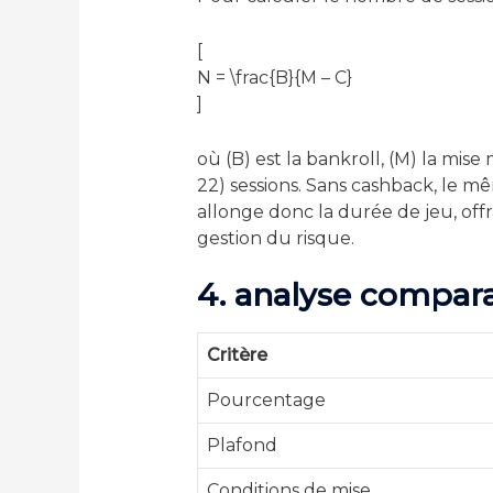
[
N = \frac{B}{M – C}
]
où (B) est la bankroll, (M) la mise 
22) sessions. Sans cashback, le mê
allonge donc la durée de jeu, off
gestion du risque.
4. analyse compara
Critère
Pourcentage
Plafond
Conditions de mise