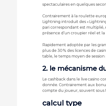
spectaculaires en quelques seco
Contrairement à la roulette europ
Lightning introduit des « Lightning
pari correspondant est multiplié,
présence d’un croupier réel et la p
Rapidement adoptée par les grands
plus de 30 % des licences de casi
table, le temps moyen de session 
2. le mécanisme d
Le cashback dans le live casino 
donnée. Contrairement aux bonus 
compte du joueur, souvent sous f
calcul type