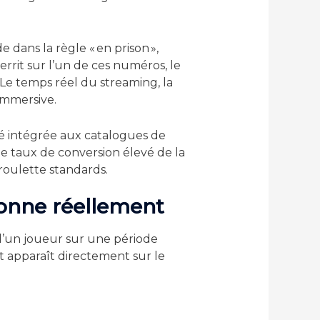
dans la règle « en prison »,
territ sur l’un de ces numéros, le
 Le temps réel du streaming, la
 immersive.
té intégrée aux catalogues de
le taux de conversion élevé de la
roulette standards.
ionne réellement
d’un joueur sur une période
 apparaît directement sur le