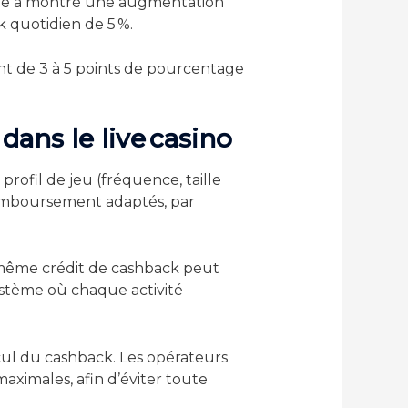
ligne a montré une augmentation
k quotidien de 5 %.
nt de 3 à 5 points de pourcentage
dans le live casino
profil de jeu (fréquence, taille
remboursement adaptés, par
e même crédit de cashback peut
osystème où chaque activité
cul du cashback. Les opérateurs
maximales, afin d’éviter toute