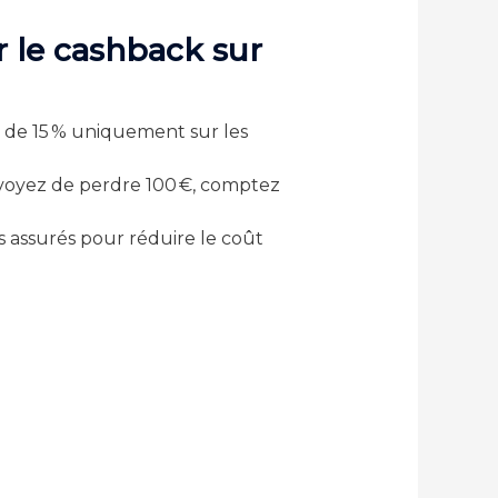
r le cashback sur
ck de 15 % uniquement sur les
révoyez de perdre 100 €, comptez
s assurés pour réduire le coût