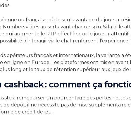
ndes.
éenne ou française, où le seul avantage du joueur réside 
 Numbers » tirés au sort avant chaque spin. Si la bille at
 ce qui augmente le RTP effectif pour le joueur attentif.
ossibilité d’interagir via le chat renforcent l’expérience
 opérateurs français et internationaux, la variante a é
no en ligne en Europe. Les plateformes ont mis en avant 
plus long et le taux de rétention supérieur aux jeux de 
u cashback : comment ça fonct
consiste à rembourser un pourcentage des pertes nettes 
de dépôt, il ne nécessite pas de mise supplémentaire et
orme de crédit de jeu.