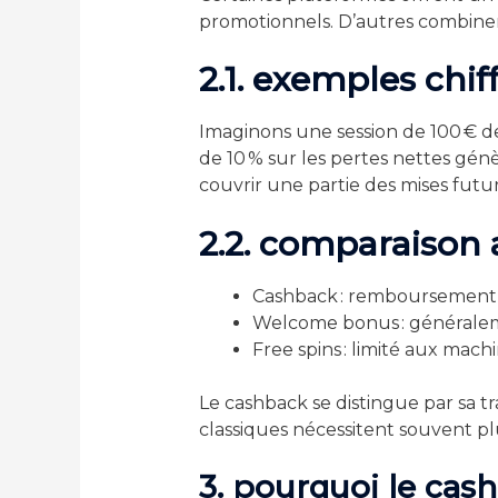
promotionnels. D’autres combinen
2.1. exemples chi
Imaginons une session de 100 € de
de 10 % sur les pertes nettes génè
couvrir une partie des mises futur
2.2. comparaison 
Cashback : remboursement di
Welcome bonus : généraleme
Free spins : limité aux machi
Le cashback se distingue par sa 
classiques nécessitent souvent plu
3. pourquoi le cash